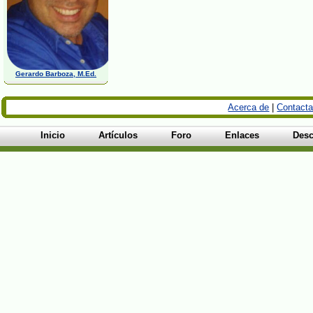
Gerardo Barboza, M.Ed.
Acerca de
|
Contacta
Inicio
Artículos
Foro
Enlaces
Desc