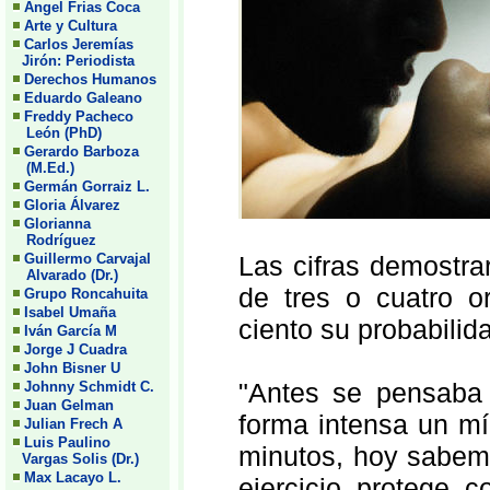
Angel Frias Coca
Arte y Cultura
Carlos Jeremías
Jirón: Periodista
Derechos Humanos
Eduardo Galeano
Freddy Pacheco
León (PhD)
Gerardo Barboza
(M.Ed.)
Germán Gorraiz L.
Gloria Álvarez
Glorianna
Rodríguez
Guillermo Carvajal
Las cifras demostr
Alvarado (Dr.)
de tres o cuatro 
Grupo Roncahuita
Isabel Umaña
ciento su probabilid
Iván García M
Jorge J Cuadra
John Bisner U
"Antes se pensaba 
Johnny Schmidt C.
Juan Gelman
forma intensa un m
Julian Frech A
Luis Paulino
minutos, hoy sabem
Vargas Solis (Dr.)
Max Lacayo L.
ejercicio protege c