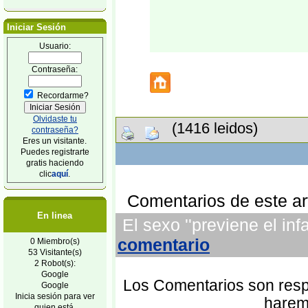
Iniciar Sesión
Usuario:
Contraseña:
Recordarme?
Olvidaste tu
(1416 leidos)
contraseña?
Eres un visitante.
Puedes registrarte
gratis haciendo
clic
aquí
.
Comentarios de este art
En linea
El sexo ''previene el inf
comentario
0 Miembro(s)
53 Visitante(s)
2 Robot(s):
Google
Los Comentarios son respo
Google
Inicia sesión para ver
harem
quien está.