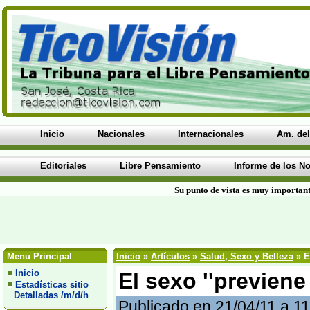
Inicio
Nacionales
Internacionales
Am. del
Editoriales
Libre Pensamiento
Informe de los No
Su punto de vista es muy important
Menu Principal
Inicio
»
Artículos
»
Salud, Sexo y Belleza
» El
Inicio
El sexo ''previene 
Estadísticas sitio
Detalladas /m/d/h
Publicado en 21/04/11 a 1