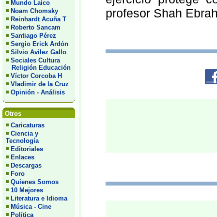
Mundo Laico
profesor Shah Ebrahi
Noam Chomsky
Reinhardt Acuña T
Roberto Sancam
Santiago Pérez
Sergio Erick Ardón
Silvio Avilez Gallo
Sociales Cultura
Religión Educación
Víctor Corcoba H
Vladimir de la Cruz
Opinión - Análisis
Otros
Caricaturas
Ciencia y
Tecnología
Editoriales
Enlaces
Descargas
Foro
Quienes Somos
10 Mejores
Literatura e Idioma
Música - Cine
Política