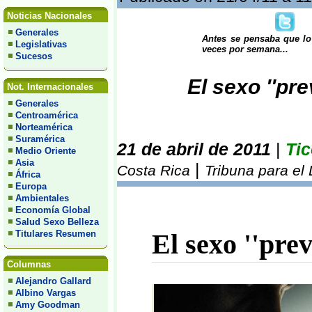
Noticias Nacionales
Generales
Antes se pensaba que lo 
Legislativas
veces por semana...
Sucesos
El sexo ''pre
Not. Internacionales
Generales
Centroamérica
Norteamérica
Suramérica
21 de abril de 2011
|
Tic
Medio Oriente
Asia
|
Costa Rica
Tribuna para el
África
Europa
Ambientales
Economía Global
Salud Sexo Belleza
Titulares Resumen
El sexo ''prev
Columnas
Alejandro Gallard
Albino Vargas
Amy Goodman