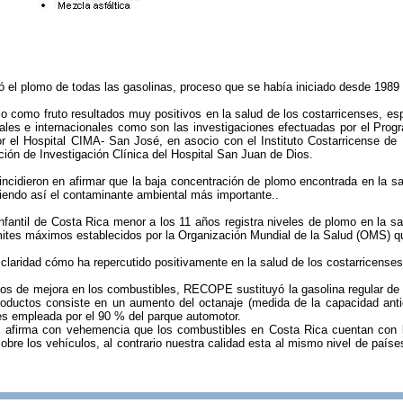
 el plomo de todas las gasolinas, proceso que se había iniciado desde 1989 
o como fruto resultados muy positivos en la salud de los costarricenses, esp
onales e internacionales como son las investigaciones efectuadas por el P
 el Hospital CIMA- San José, en asocio con el Instituto Costarricense de I
ión de Investigación Clínica del Hospital San Juan de Dios.
incidieron en afirmar que la baja concentración de plomo encontrada en la sa
iendo así el contaminante ambiental más importante..
nfantil de Costa Rica menor a los 11 años registra niveles de plomo en la sa
ímites máximos establecidos por la Organización Mundial de la Salud (OMS) 
laridad cómo ha repercutido positivamente en la salud de los costarricenses
sos de mejora en los combustibles, RECOPE sustituyó la gasolina regular de
roductos consiste en un aumento del octanaje (medida de la capacidad antid
es empleada por el 90 % del parque automotor.
irma con vehemencia que los combustibles en Costa Rica cuentan con la 
bre los vehículos, al contrario nuestra calidad esta al mismo nivel de país