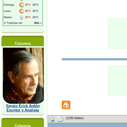
Columna
Sergio Erick Ardón
Escritor y Analista
(1292 leidos)
Columna