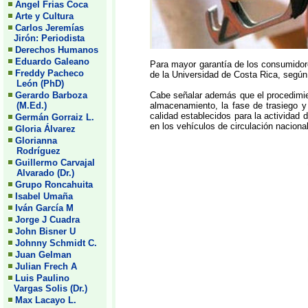
Angel Frias Coca
Arte y Cultura
Carlos Jeremías
Jirón: Periodista
Derechos Humanos
Eduardo Galeano
Para mayor garantía de los consumidore
Freddy Pacheco
de la Universidad de Costa Rica, segú
León (PhD)
Gerardo Barboza
Cabe señalar además que el procedimie
(M.Ed.)
almacenamiento, la fase de trasiego y
calidad establecidos para la actividad
Germán Gorraiz L.
en los vehículos de circulación nacional
Gloria Álvarez
Glorianna
Rodríguez
Guillermo Carvajal
Alvarado (Dr.)
Grupo Roncahuita
Isabel Umaña
Iván García M
Jorge J Cuadra
John Bisner U
Johnny Schmidt C.
Juan Gelman
Julian Frech A
Luis Paulino
Vargas Solis (Dr.)
Max Lacayo L.