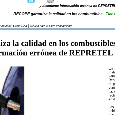
y desmiente información errónea de REPRETE
RECOPE garantiza la calidad en los combustibles
- Tico
|
San José, Costa Rica
Tribuna para el Libre Pensamiento
a la calidad en los combustible
formación errónea de REPRETEL
En 
mal
vehí
Repr
al 
vent
las 
rec
en 
Los
deb
sus