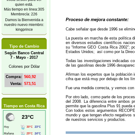
quien está.
Más tiempo en linea:305
Membrecía: 226
Proceso de mejora constante:
Damos la Bienvenida a
nuestro nuevo miembro:
Cabe señalar que desde 1996 se eliminó
kingprince
La puesta en marcha de esta política di
en diversos estudios científicos naci
Tipo de Cambio
su “Informe GEO Costa Rica 2002”; por
Estados Unidos; así como por la Direcc
Según Banco Central
7 - Mayo - 2017
Todas las investigaciones indicadas co
de las gasolinas desde 1996 desaparec
Colones por Dólar
Afirman los expertos que la población i
Compra:
560,92
cifra que está muy por debajo de los l
Venta:
573,51
Fue una medida correcta, y vemos con c
Por otro lado, como parte de los proce
del 2008. La diferencia entre ambos p
Tiempo en Costa Rica
permite que la gasolina Plus 91 pueda 
Con todos estos argumentos RECOPE af
mundo y que tengan efecto negativos so
de nuestros servicios y productos.