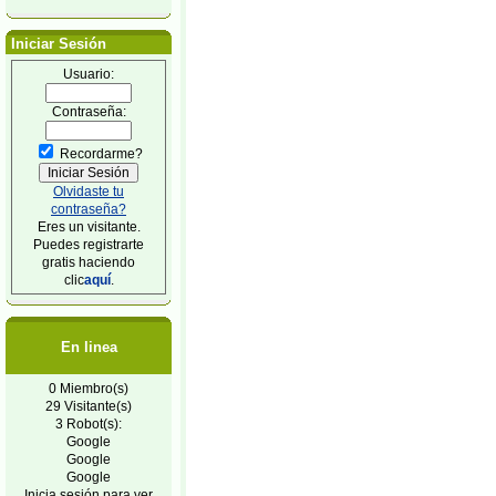
Iniciar Sesión
Usuario:
Contraseña:
Recordarme?
Olvidaste tu
contraseña?
Eres un visitante.
Puedes registrarte
gratis haciendo
clic
aquí
.
En linea
0 Miembro(s)
29 Visitante(s)
3 Robot(s):
Google
Google
Google
Inicia sesión para ver