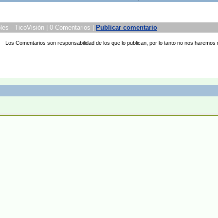
es - TicoVisión | 0 Comentarios |
Publicar comentario
Los Comentarios son responsabilidad de los que lo publican, por lo tanto no nos haremos