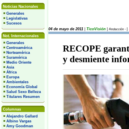
Noticias Nacionales
Generales
Legislativas
Sucesos
04 de mayo de 2011
|
TicoVisión
|
|
Redacción -
Not. Internacionales
Generales
RECOPE garantiz
Centroamérica
Norteamérica
y desmiente in
Suramérica
Medio Oriente
Asia
África
Europa
Ambientales
Economía Global
Salud Sexo Belleza
Titulares Resumen
Columnas
Alejandro Gallard
Albino Vargas
Amy Goodman