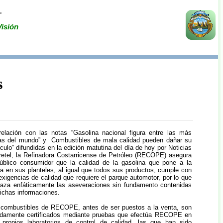
L
Visión
s
relación con las notas “Gasolina nacional figura entre las más
as del mundo” y Combustibles de mala calidad pueden dañar su
culo” difundidas en la edición matutina del dìa de hoy por Noticias
etel, la Refinadora Costarricense de Petróleo (RECOPE) asegura
público consumidor que la calidad de la gasolina que pone a la
a en sus planteles, al igual que todos sus productos, cumple con
exigencias de calidad que requiere el parque automotor, por lo que
haza enfáticamente las aseveraciones sin fundamento contenidas
dichas informaciones.
 combustibles de RECOPE, antes de ser puestos a la venta, son
idamente certificados mediante pruebas que efectúa RECOPE en
 propios laboratorios de control de calidad, las que han sido