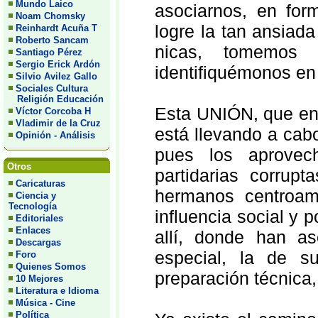
Mundo Laico
asociarnos, en form
Noam Chomsky
logre la tan ansiada
Reinhardt Acuña T
Roberto Sancam
nicas, tomemos 
Santiago Pérez
Sergio Erick Ardón
identifiquémonos en
Silvio Avilez Gallo
Sociales Cultura
Religión Educación
Esta UNIÓN, que en 
Víctor Corcoba H
Vladimir de la Cruz
está llevando a cab
Opinión - Análisis
pues los aprovec
Otros
partidarias corrup
Caricaturas
hermanos centroame
Ciencia y
Tecnología
influencia social y 
Editoriales
Enlaces
allí, donde han a
Descargas
especial, la de s
Foro
Quienes Somos
preparación técnica, 
10 Mejores
Literatura e Idioma
Música - Cine
Política