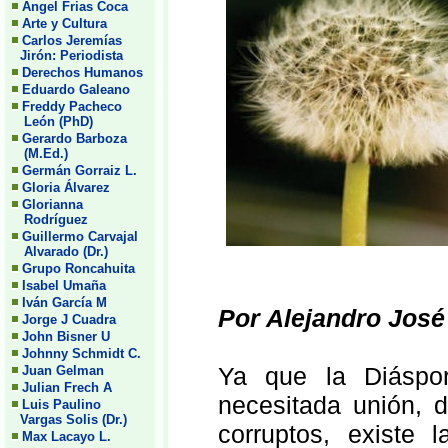
Angel Frias Coca
Arte y Cultura
Carlos Jeremías
Jirón: Periodista
Derechos Humanos
Eduardo Galeano
Freddy Pacheco
León (PhD)
Gerardo Barboza
(M.Ed.)
Germán Gorraiz L.
Gloria Álvarez
Glorianna
Rodríguez
Guillermo Carvajal
Alvarado (Dr.)
Grupo Roncahuita
Isabel Umaña
Iván García M
Por Alejandro José
Jorge J Cuadra
John Bisner U
Johnny Schmidt C.
Ya que la Diáspo
Juan Gelman
Julian Frech A
necesitada unión, d
Luis Paulino
Vargas Solis (Dr.)
corruptos, existe
Max Lacayo L.