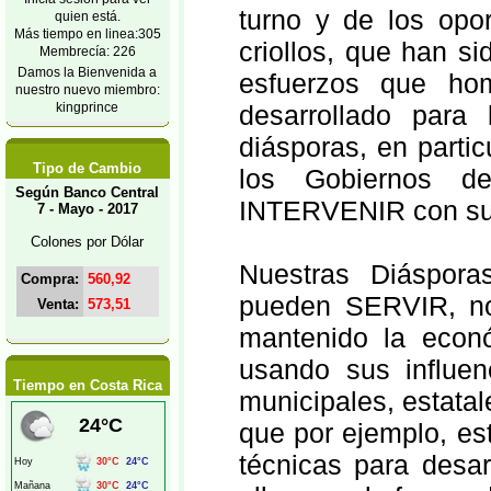
turno y de los opor
quien está.
Más tiempo en linea:305
criollos, que han si
Membrecía: 226
Damos la Bienvenida a
esfuerzos que ho
nuestro nuevo miembro:
kingprince
desarrollado para
diásporas, en parti
Tipo de Cambio
los Gobiernos d
Según Banco Central
INTERVENIR con sus
7 - Mayo - 2017
Colones por Dólar
Nuestras Diáspor
Compra:
560,92
pueden SERVIR, no
Venta:
573,51
mantenido la econ
usando sus influen
Tiempo en Costa Rica
municipales, estatal
que por ejemplo, es
técnicas para desar