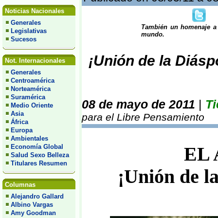
Noticias Nacionales
Generales
También un homenaje a 
Legislativas
mundo.
Sucesos
¡Unión de la Diás
Not. Internacionales
Generales
Centroamérica
Norteamérica
Suramérica
08 de mayo de 2011
|
Ti
Medio Oriente
Asia
para el Libre Pensamiento
África
Europa
Ambientales
Economía Global
EL
Salud Sexo Belleza
Titulares Resumen
¡Unión de l
Columnas
Alejandro Gallard
Albino Vargas
Amy Goodman