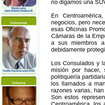
no digamos una SUV
Mundo Laico
Juan Antonio Aguilera M,
En Centroamérica
negocios, pero nece
Columnista
esas Oficinas Promo
Cámaras de la Empr
a sus miembros a 
debidamente protegi
Los Consulados y la
misión por hacer,
Freddy Pacheco León (PhD)
politiquería partida
los llamados a man
Columna
razones varias, han 
Son estos represen
Centroamérica, los 