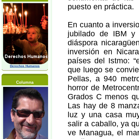
puesto en práctica.
En cuanto a inversi
jubilado de IBM y
diáspora nicaragüe
inversión en Nicar
países del Istmo: 
Derechos Humanos
que luego se convier
Pellas, a 940 metr
Columna
horror de Metrocent
Grados C menos que
Las hay de 8 manza
luz y una casa muy 
salir a caballo, ya 
ve Managua, el mar