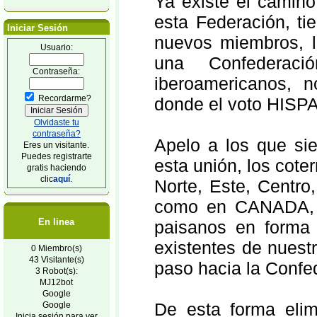
Ya existe el camin
esta Federación, ti
Iniciar Sesión
nuevos miembros, la
Usuario:
una Confederac
Contraseña:
iberoamericanos, 
Recordarme?
donde el voto HISPA
Olvidaste tu
contraseña?
Apelo a los que si
Eres un visitante.
Puedes registrarte
esta unión, los cote
gratis haciendo
clic
aquí
.
Norte, Este, Centr
como en CANADA, 
En linea
paisanos en forma 
existentes de nues
0 Miembro(s)
43 Visitante(s)
paso hacia la Confe
3 Robot(s):
MJ12bot
Google
De esta forma elim
Google
Inicia sesión para ver