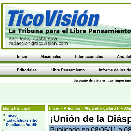
Inicio
Nacionales
Internacionales
Am. del
Editoriales
Libre Pensamiento
Informe de los No
Su punto de vista es muy important
Menu Principal
Inicio
»
Artículos
»
Alejandro gallard P
» ¡Uni
Inicio
¡Unión de la Diás
Estadísticas sitio
Detalladas /m/d/h
Publicado en 08/05/11 a 0