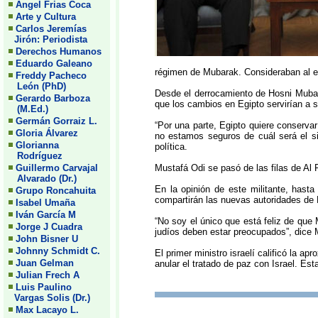
Angel Frias Coca
Arte y Cultura
Carlos Jeremías
Jirón: Periodista
Derechos Humanos
Eduardo Galeano
régimen de Mubarak. Consideraban al ex
Freddy Pacheco
León (PhD)
Desde el derrocamiento de Hosni Mubar
Gerardo Barboza
que los cambios en Egipto servirían a s
(M.Ed.)
Germán Gorraiz L.
“Por una parte, Egipto quiere conserva
Gloria Álvarez
no estamos seguros de cuál será el si
Glorianna
política.
Rodríguez
Guillermo Carvajal
Mustafá Odi se pasó de las filas de Al 
Alvarado (Dr.)
En la opinión de este militante, has
Grupo Roncahuita
compartirán las nuevas autoridades de 
Isabel Umaña
Iván García M
“No soy el único que está feliz de que
Jorge J Cuadra
judíos deben estar preocupados”, dice 
John Bisner U
Johnny Schmidt C.
El primer ministro israelí calificó la 
Juan Gelman
anular el tratado de paz con Israel. Est
Julian Frech A
Luis Paulino
Vargas Solis (Dr.)
Max Lacayo L.