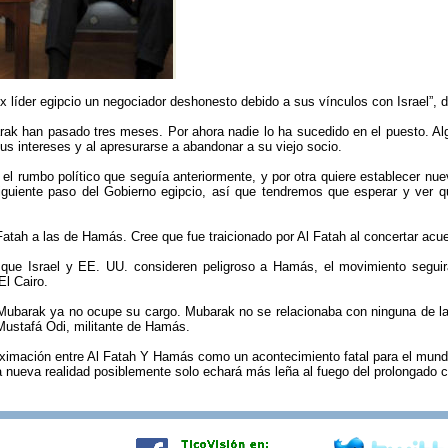
 líder egipcio un negociador deshonesto debido a sus vínculos con Israel”, 
ak han pasado tres meses. Por ahora nadie lo ha sucedido en el puesto. Al
us intereses y al apresurarse a abandonar a su viejo socio.
r el rumbo político que seguía anteriormente, y por otra quiere establecer 
guiente paso del Gobierno egipcio, así que tendremos que esperar y ver qu
Fatah a las de Hamás. Cree que fue traicionado por Al Fatah al concertar acue
ta que Israel y EE. UU. consideren peligroso a Hamás, el movimiento segu
El Cairo.
 Mubarak ya no ocupe su cargo. Mubarak no se relacionaba con ninguna de las
Mustafá Odi, militante de Hamás.
aproximación entre Al Fatah Y Hamás como un acontecimiento fatal para el mun
a nueva realidad posiblemente solo echará más leña al fuego del prolongado con