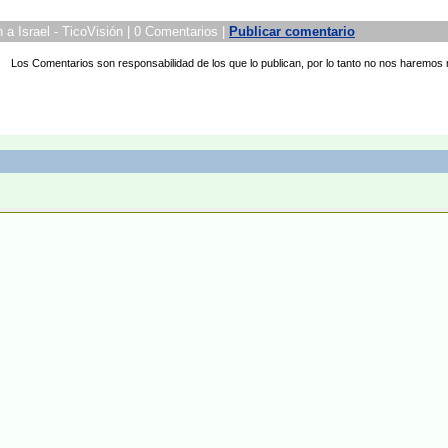
a Israel - TicoVisión | 0 Comentarios |
Publicar comentario
Los Comentarios son responsabilidad de los que lo publican, por lo tanto no nos haremos