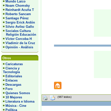
Mundo Laico
Noam Chomsky
Reinhardt Acuña T
Roberto Sancam
Santiago Pérez
Sergio Erick Ardón
Silvio Avilez Gallo
Sociales Cultura
Religión Educación
Víctor Corcoba H
Vladimir de la Cruz
Opinión - Análisis
Otros
Caricaturas
Ciencia y
Tecnología
Editoriales
Enlaces
Descargas
Foro
Quienes Somos
10 Mejores
(987 leidos)
Literatura e Idioma
Música - Cine
Política