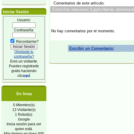
Comentarios de este artículo:
Estrechas relaciones Egipto-Hamás atemorizan 
Iniciar Sesión
Usuario:
Contraseña:
No hay comentarios por el momento.
Recordarme?
Escribir un Comentario:
Olvidaste tu
contraseña?
Eres un visitante.
Puedes registrarte
gratis haciendo
clic
aquí
.
En linea
0 Miembro(s)
13 Visitante(s)
1 Robot(s):
Google
Inicia sesión para ver
quien está.
Más tiempo en linea:305