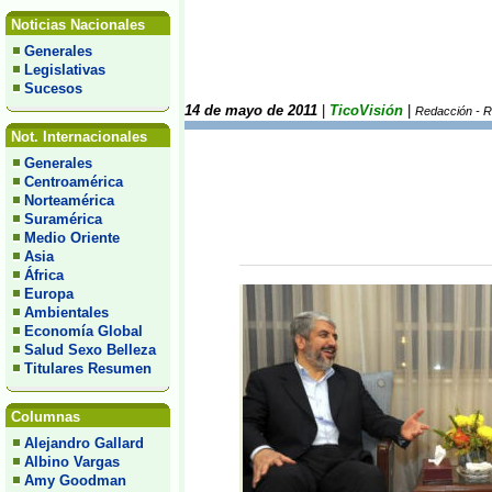
Noticias Nacionales
Generales
Legislativas
Sucesos
14 de mayo de 2011
|
TicoVisión
|
Redacción - 
Not. Internacionales
Generales
Centroamérica
Norteamérica
Suramérica
Medio Oriente
Asia
África
Europa
Ambientales
Economía Global
Salud Sexo Belleza
Titulares Resumen
Columnas
Alejandro Gallard
Albino Vargas
Amy Goodman