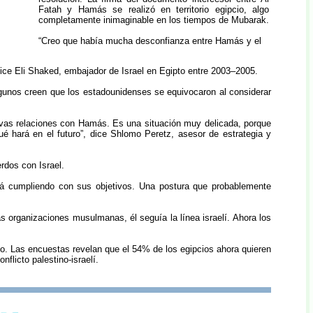
Fatah y Hamás se realizó en territorio egipcio, algo
completamente inimaginable en los tiempos de Mubarak.
“Creo que había mucha desconfianza entre Hamás y el
dice Eli Shaked, embajador de Israel en Egipto entre 2003–2005.
gunos creen que los estadounidenses se equivocaron al considerar
nuevas relaciones con Hamás. Es una situación muy delicada, porque
é hará en el futuro”, dice Shlomo Peretz, asesor de estrategia y
rdos con Israel.
irá cumpliendo con sus objetivos. Una postura que probablemente
 organizaciones musulmanas, él seguía la línea israelí. Ahora los
do. Las encuestas revelan que el 54% de los egipcios ahora quieren
flicto palestino-israelí.