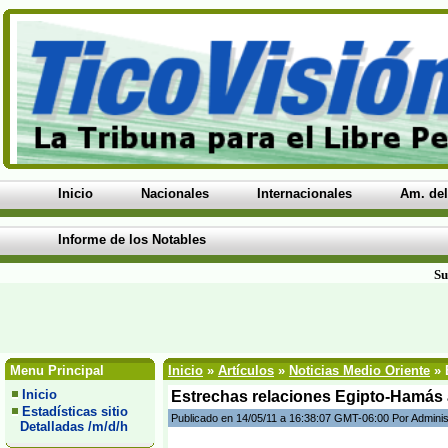
Inicio
Nacionales
Internacionales
Am. del
Informe de los Notables
Su
Menu Principal
Inicio
»
Artículos
»
Noticias Medio Oriente
» 
Inicio
Estrechas relaciones Egipto-Hamás a
Estadísticas sitio
Publicado en 14/05/11 a 16:38:07 GMT-06:00 Por Adminis
Detalladas /m/d/h