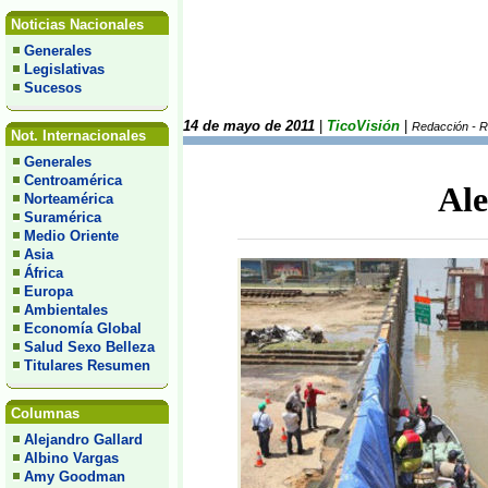
Noticias Nacionales
Generales
Legislativas
Sucesos
14 de mayo de 2011
|
TicoVisión
|
Redacción - 
Not. Internacionales
Generales
Centroamérica
Ale
Norteamérica
Suramérica
Medio Oriente
Asia
África
Europa
Ambientales
Economía Global
Salud Sexo Belleza
Titulares Resumen
Columnas
Alejandro Gallard
Albino Vargas
Amy Goodman