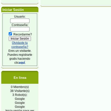
Iniciar Sesión
Usuario:
Contraseña:
Recordarme?
Olvidaste tu
contraseña?
Eres un visitante.
Puedes registrarte
gratis haciendo
clic
aquí
.
En linea
0 Miembro(s)
38 Visitante(s)
3 Robot(s):
Google
Google
Google
Inicia sesión para ver