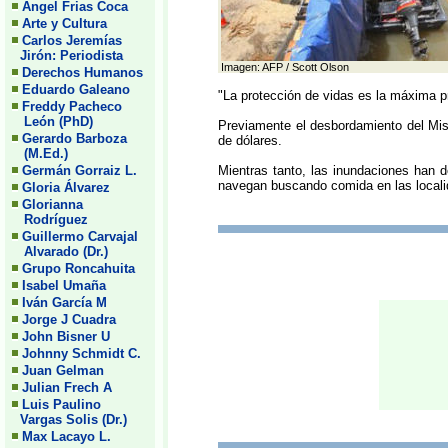
Angel Frias Coca
Arte y Cultura
Carlos Jeremías
Jirón: Periodista
Imagen: AFP / Scott Olson
Derechos Humanos
Eduardo Galeano
"La protección de vidas es la máxima pr
Freddy Pacheco
León (PhD)
Previamente el desbordamiento del Mis
Gerardo Barboza
de dólares.
(M.Ed.)
Germán Gorraiz L.
Mientras tanto, las inundaciones han de
navegan buscando comida en las localid
Gloria Álvarez
Glorianna
Rodríguez
Guillermo Carvajal
Alvarado (Dr.)
Grupo Roncahuita
Isabel Umaña
Iván García M
Jorge J Cuadra
John Bisner U
Johnny Schmidt C.
Juan Gelman
Julian Frech A
Luis Paulino
Vargas Solis (Dr.)
Max Lacayo L.