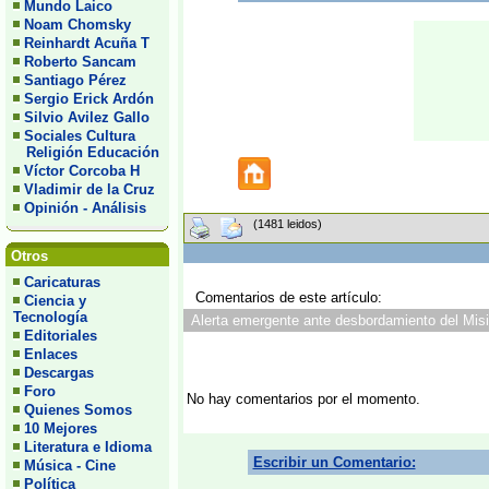
Mundo Laico
Noam Chomsky
Reinhardt Acuña T
Roberto Sancam
Santiago Pérez
Sergio Erick Ardón
Silvio Avilez Gallo
Sociales Cultura
Religión Educación
Víctor Corcoba H
Vladimir de la Cruz
Opinión - Análisis
(1481 leidos)
Otros
Caricaturas
Comentarios de este artículo:
Ciencia y
Tecnología
Alerta emergente ante desbordamiento del Misis
Editoriales
Enlaces
Descargas
Foro
No hay comentarios por el momento.
Quienes Somos
10 Mejores
Literatura e Idioma
Escribir un Comentario:
Música - Cine
Política