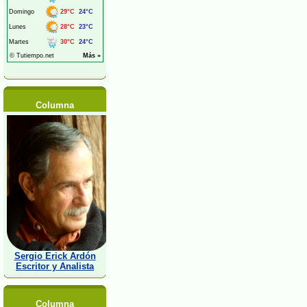
Columna
Sergio Erick Ardón
Escritor y Analista
Columna