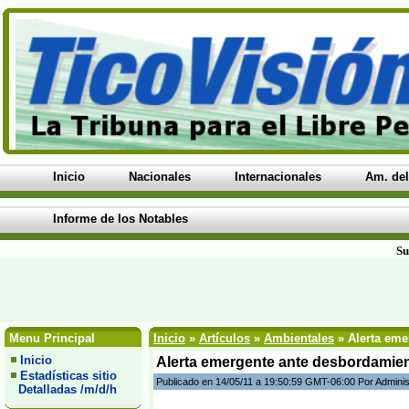
Inicio
Nacionales
Internacionales
Am. del
Informe de los Notables
Su
Menu Principal
Inicio
»
Artículos
»
Ambientales
» Alerta eme
Inicio
Alerta emergente ante desbordamient
Estadísticas sitio
Publicado en 14/05/11 a 19:50:59 GMT-06:00 Por Adminis
Detalladas /m/d/h