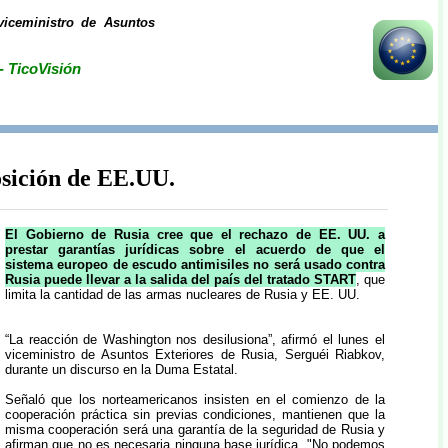
viceministro de Asuntos
- TicoVisión
sición de EE.UU.
El Gobierno de Rusia cree que el rechazo de EE. UU. a
prestar garantías jurídicas sobre el acuerdo de que el
sistema europeo de escudo antimisiles no será usado contra
Rusia puede llevar a la salida del país del tratado START
, que
limita la cantidad de las armas nucleares de Rusia y EE. UU.
“La reacción de Washington nos desilusiona”, afirmó el lunes el
viceministro de Asuntos Exteriores de Rusia, Serguéi Riabkov,
durante un discurso en la Duma Estatal.
Señaló que los norteamericanos insisten en el comienzo de la
cooperación práctica sin previas condiciones, mantienen que la
misma cooperación será una garantía de la seguridad de Rusia y
afirman que no es necesaria ninguna base jurídica. "No podemos