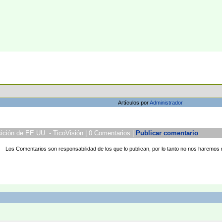
Artículos por
Administrador
ión de EE.UU. - TicoVisión | 0 Comentarios |
Publicar comentario
Los Comentarios son responsabilidad de los que lo publican, por lo tanto no nos haremos