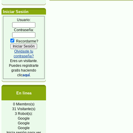
Iniciar Sesión
Usuario:
Contraseña:
Recordarme?
Olvidaste tu
contraseña?
Eres un visitante.
Puedes registrarte
gratis haciendo
clic
aquí
.
En linea
0 Miembro(s)
31 Visitante(s)
3 Robot(s):
Google
Google
Google
Inicia sesión para ver