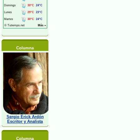
Columna
Sergio Erick Ardón
Escritor y Analista
Columna