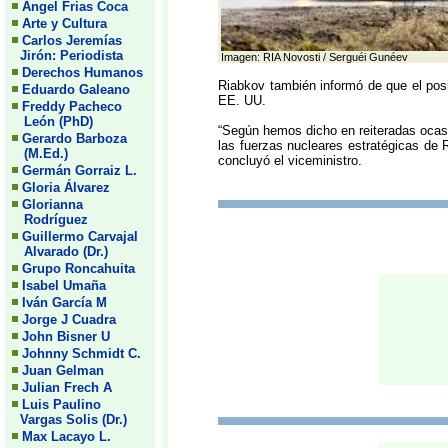
Angel Frias Coca
Arte y Cultura
Carlos Jeremías
Jirón: Periodista
Imagen: RIA Novosti / Serguéi Gunéev
Derechos Humanos
Riabkov también informó de que el posi
Eduardo Galeano
EE. UU.
Freddy Pacheco
León (PhD)
“Según hemos dicho en reiteradas ocasi
Gerardo Barboza
las fuerzas nucleares estratégicas de 
(M.Ed.)
concluyó el viceministro.
Germán Gorraiz L.
Gloria Álvarez
Glorianna
Rodríguez
Guillermo Carvajal
Alvarado (Dr.)
Grupo Roncahuita
Isabel Umaña
Iván García M
Jorge J Cuadra
John Bisner U
Johnny Schmidt C.
Juan Gelman
Julian Frech A
Luis Paulino
Vargas Solis (Dr.)
Max Lacayo L.