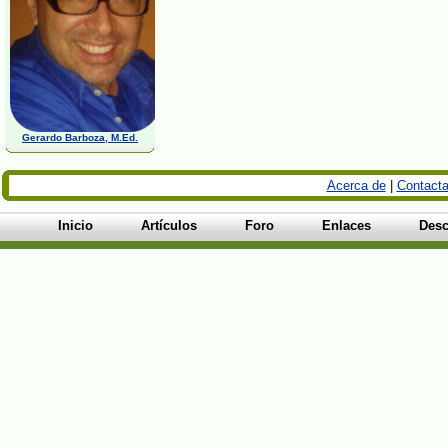
Gerardo Barboza, M.Ed.
Acerca de
|
Contacta
Inicio
Artículos
Foro
Enlaces
Desc