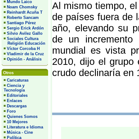
Mundo Laico
Al mismo tiempo, el
Noam Chomsky
Reinhardt Acuña T
de países fuera de 
Roberto Sancam
Santiago Pérez
año, elevando su pr
Sergio Erick Ardón
Silvio Avilez Gallo
de un incremento 
Sociales Cultura
Religión Educación
mundial es vista p
Víctor Corcoba H
Vladimir de la Cruz
2010, dijo el grupo
Opinión - Análisis
crudo declinaría en
Otros
Caricaturas
Ciencia y
Tecnología
Editoriales
Enlaces
Descargas
Foro
Quienes Somos
10 Mejores
Literatura e Idioma
Música - Cine
Política