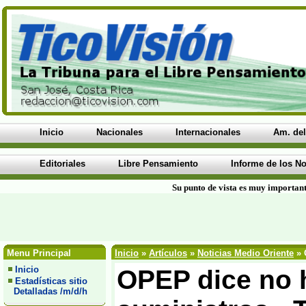
Inicio
Nacionales
Internacionales
Am. del
Editoriales
Libre Pensamiento
Informe de los No
Su punto de vista es muy important
Menu Principal
Inicio
»
Artículos
»
Noticias Medio Oriente
» 
Inicio
OPEP dice no 
Estadísticas sitio
Detalladas /m/d/h