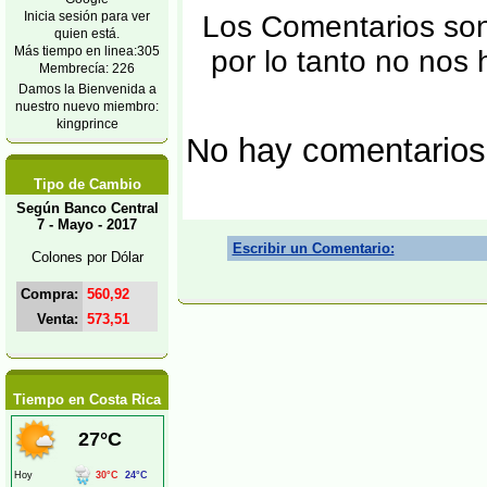
Inicia sesión para ver
Los Comentarios son 
quien está.
Más tiempo en linea:305
por lo tanto no nos
Membrecía: 226
Damos la Bienvenida a
nuestro nuevo miembro:
kingprince
No hay comentarios
Tipo de Cambio
Según Banco Central
7 - Mayo - 2017
Escribir un Comentario:
Colones por Dólar
Compra:
560,92
Venta:
573,51
Tiempo en Costa Rica