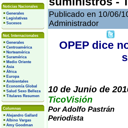
suministros - 
Noticias Nacionales
Publicado en 10/06/1
Generales
Legislativas
Administrador
Sucesos
Not. Internacionales
OPEP dice no
Generales
Centroamérica
Norteamérica
s
Suramérica
Medio Oriente
Asia
África
Europa
Ambientales
Economía Global
10 de Junio de 201
Salud Sexo Belleza
Titulares Resumen
TicoVisión
Por Adolfo Pastrán
Columnas
Alejandro Gallard
Periodista
Albino Vargas
Amy Goodman