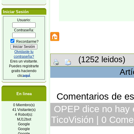
Iniciar Sesión
Usuario:
Contraseña:
Recordarme?
Olvidaste tu
contraseña?
(1252 leidos)
Eres un visitante.
Puedes registrarte
Art
gratis haciendo
clic
aquí
.
Comentarios de est
En linea
0 Miembro(s)
OPEP dice no hay e
41 Visitante(s)
4 Robot(s):
TicoVisión | 0 Come
MJ12bot
Google
Google
Google