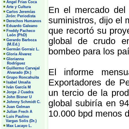
Angel Frias Coca
Arte y Cultura
En el mercado del 
Carlos Jeremías
Jirón: Periodista
suministros, dijo el
Derechos Humanos
Eduardo Galeano
que recortó su proy
Freddy Pacheco
León (PhD)
global de crudo e
Gerardo Barboza
(M.Ed.)
bombeo para los paí
Germán Gorraiz L.
Gloria Álvarez
Glorianna
Rodríguez
Guillermo Carvajal
El informe mensu
Alvarado (Dr.)
Grupo Roncahuita
Exportadores de P
Isabel Umaña
Iván García M
un tercio de la pro
Jorge J Cuadra
John Bisner U
global subiría en 9
Johnny Schmidt C.
Juan Gelman
10.000 bpd menos de
Julian Frech A
Luis Paulino
Vargas Solis (Dr.)
Max Lacayo L.