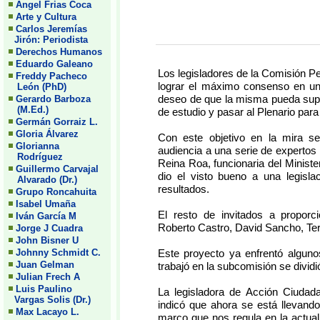
Angel Frias Coca
Arte y Cultura
Carlos Jeremías
Jirón: Periodista
Derechos Humanos
Eduardo Galeano
Los legisladores de la Comisión 
Freddy Pacheco
lograr el máximo consenso en una
León (PhD)
deseo de que la misma pueda supe
Gerardo Barboza
(M.Ed.)
de estudio y pasar al Plenario para
Germán Gorraiz L.
Gloria Álvarez
Con este objetivo en la mira s
Glorianna
audiencia a una serie de expertos 
Rodríguez
Reina Roa, funcionaria del Minist
Guillermo Carvajal
dio el visto bueno a una legisla
Alvarado (Dr.)
resultados.
Grupo Roncahuita
Isabel Umaña
El resto de invitados a proporc
Iván García M
Roberto Castro, David Sancho, Ter
Jorge J Cuadra
John Bisner U
Johnny Schmidt C.
Este proyecto ya enfrentó alguno
Juan Gelman
trabajó en la subcomisión se divid
Julian Frech A
Luis Paulino
La legisladora de Acción Ciuda
Vargas Solis (Dr.)
indicó que ahora se está llevand
Max Lacayo L.
marco que nos regula en la actuali