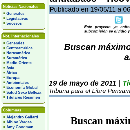
Noticias Nacionales
Publicado en 19/05/11 a 0
Generales
Legislativas
Sucesos
Este proyecto ya enfr
subcomisión se dividió y
Not. Internacionales
Generales
Buscan máximo 
Centroamérica
Norteamérica
a
Suramérica
Medio Oriente
Asia
África
Europa
19 de mayo de 2011
|
Ti
Ambientales
Economía Global
Tribuna para el Libre Pensam
Salud Sexo Belleza
Titulares Resumen
Columnas
Alejandro Gallard
Buscan máxim
Albino Vargas
Amy Goodman