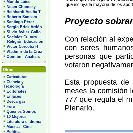
Mundo Laico
que incluya la mayoría de los apor
Noam Chomsky
Reinhardt Acuña T
Roberto Sancam
Proyecto sobran
Santiago Pérez
Sergio Erick Ardón
Silvio Avilez Gallo
Sociales Cultura
Con relación al expe
Religión Educación
con seres humanos
Víctor Corcoba H
Vladimir de la Cruz
personas que partic
Opinión - Análisis
votaron negativament
Otros
Caricaturas
Esta propuesta de
Ciencia y
Tecnología
meses la comisión le
Editoriales
Enlaces
777 que regula el m
Descargas
Plenario.
Foro
Quienes Somos
10 Mejores
Literatura e Idioma
Música - Cine
Política