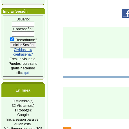
Iniciar Sesión
Usuario:
Contraseña:
Recordarme?
Olvidaste tu
contraseña?
Eres un visitante.
Puedes registrarte
gratis haciendo
clic
aquí
.
En linea
0 Miembro(s)
32 Visitante(s)
1 Robot(s):
Google
Inicia sesión para ver
quien está.
Más tiempo en linea:305