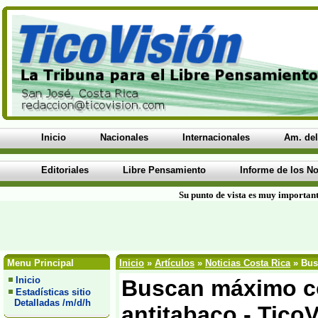
Inicio
Nacionales
Internacionales
Am. del
Editoriales
Libre Pensamiento
Informe de los No
Su punto de vista es muy important
Menu Principal
Inicio
»
Artículos
»
Noticias Costa Rica
» Bus
Inicio
Buscan máximo co
Estadísticas sitio
Detalladas /m/d/h
antitabaco - Tico