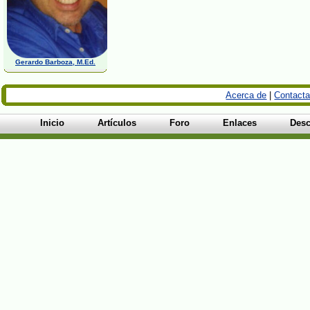
Gerardo Barboza, M.Ed.
Acerca de
|
Contacta
Inicio
Artículos
Foro
Enlaces
Desc