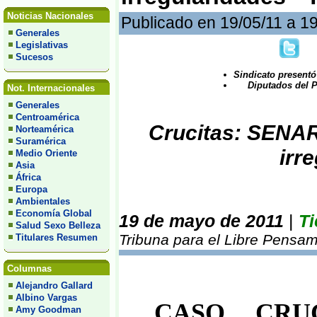
Noticias Nacionales
Publicado en 19/05/11 a 1
Generales
Legislativas
Sucesos
Sindicato present
Diputados del PAC
Not. Internacionales
Generales
Centroamérica
Crucitas: SENAR
Norteamérica
Suramérica
irr
Medio Oriente
Asia
África
Europa
Ambientales
Economía Global
19 de mayo de 2011
|
Ti
Salud Sexo Belleza
Tribuna para el Libre Pensam
Titulares Resumen
Columnas
Alejandro Gallard
Albino Vargas
CASO CRUC
Amy Goodman