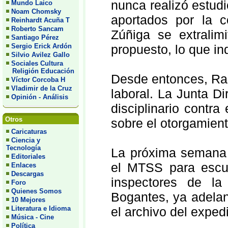
nunca realizó estudi
Mundo Laico
Noam Chomsky
aportados por la c
Reinhardt Acuña T
Roberto Sancam
Zúñiga se extralim
Santiago Pérez
propuesto, lo que ind
Sergio Erick Ardón
Silvio Avilez Gallo
Sociales Cultura
Religión Educación
Desde entonces, Ra
Víctor Corcoba H
Vladimir de la Cruz
laboral. La Junta D
Opinión - Análisis
disciplinario contra
Otros
sobre el otorgamiento
Caricaturas
Ciencia y
Tecnología
La próxima semana s
Editoriales
el MTSS para escuc
Enlaces
Descargas
inspectores de la
Foro
Quienes Somos
Bogantes, ya adelan
10 Mejores
el archivo del exped
Literatura e Idioma
Música - Cine
Política