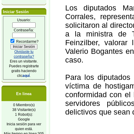
Los diputados M
Iniciar Sesión
Corrales, represen
Usuario:
solicitaron al direc
Contraseña:
a la ministra de 
Feinzilber, valorar
Recordarme?
Valerio Bogantes en
Olvidaste tu
contraseña?
caso.
Eres un visitante.
Puedes registrarte
gratis haciendo
Para los diputados
clic
aquí
.
víctima de hostiga
conformidad con el 
En linea
servidores públic
0 Miembro(s)
delictivos que sean
38 Visitante(s)
1 Robot(s):
Google
Inicia sesión para ver
quien está.
Más tiempo en linea:305