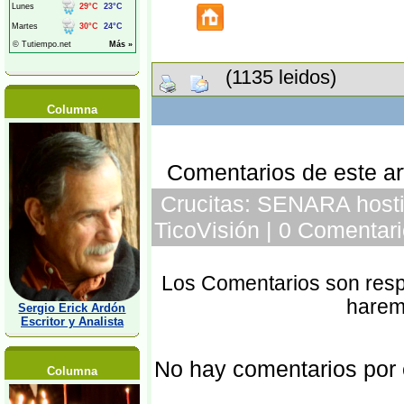
(1135 leidos)
Columna
Comentarios de este art
Crucitas: SENARA hostig
TicoVisión | 0 Comentari
Los Comentarios son respo
harem
Sergio Erick Ardón
Escritor y Analista
No hay comentarios por
Columna