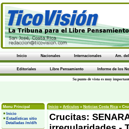
Inicio
Nacionales
Internacionales
Am. del
Editoriales
Libre Pensamiento
Informe de los No
Su punto de vista es muy important
Menu Principal
Inicio
»
Artículos
»
Noticias Costa Rica
» Cruc
Inicio
Crucitas: SENARA
Estadísticas sitio
Detalladas /m/d/h
irregularidades - 