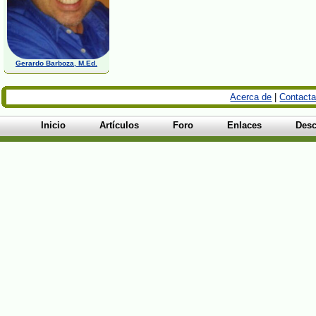
Gerardo Barboza, M.Ed.
Acerca de
|
Contacta
Inicio
Artículos
Foro
Enlaces
Desc