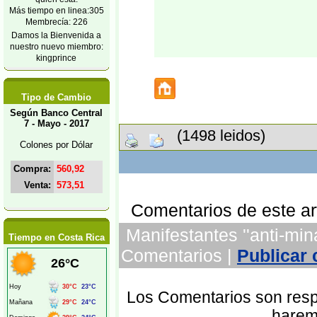
Más tiempo en linea:305
Membrecía: 226
Damos la Bienvenida a
nuestro nuevo miembro:
kingprince
Tipo de Cambio
Según Banco Central
7 - Mayo - 2017
(1498 leidos)
Colones por Dólar
Compra:
560,92
Venta:
573,51
Comentarios de este art
Manifestantes ''anti-min
Tiempo en Costa Rica
Comentarios |
Publicar
Los Comentarios son respo
harem