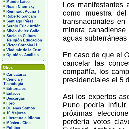
Mundo Laico
Los manifestantes 
Noam Chomsky
como muestra del
Reinhardt Acuña T
Roberto Sancam
transnacionales en l
Santiago Pérez
Sergio Erick Ardón
minera canadiense 
Silvio Avilez Gallo
Sociales Cultura
aguas subterráneas 
Religión Educación
Víctor Corcoba H
Vladimir de la Cruz
En caso de que el G
Opinión - Análisis
cancelar las conc
Otros
compañía, los camp
Caricaturas
presidenciales el 5 d
Ciencia y
Tecnología
Editoriales
Enlaces
Así los expertos as
Descargas
Puno podría influir
Foro
Quienes Somos
próximas eleccio
10 Mejores
Literatura e Idioma
perdería votos clave
Música - Cine
Política