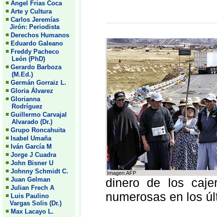
Angel Frias Coca
Arte y Cultura
Carlos Jeremías
Jirón: Periodista
Derechos Humanos
Eduardo Galeano
Freddy Pacheco
León (PhD)
Gerardo Barboza
(M.Ed.)
Germán Gorraiz L.
Gloria Álvarez
Glorianna
Rodríguez
Guillermo Carvajal
Alvarado (Dr.)
Grupo Roncahuita
Isabel Umaña
Iván García M
Jorge J Cuadra
John Bisner U
Johnny Schmidt C.
Imagen:AFP
Juan Gelman
dinero de los caj
Julian Frech A
numerosas en los úl
Luis Paulino
Vargas Solis (Dr.)
Max Lacayo L.