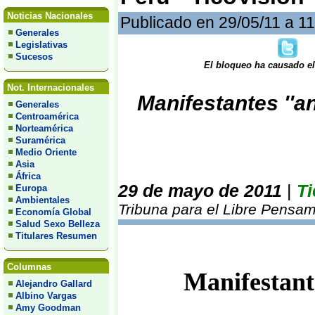
Noticias Nacionales
Publicado en 29/05/11 a 1
Generales
Legislativas
Sucesos
El bloqueo ha causado el 
Not. Internacionales
Manifestantes ''a
Generales
Centroamérica
Norteamérica
Suramérica
Medio Oriente
Asia
África
29 de mayo de 2011
|
Ti
Europa
Ambientales
Tribuna para el Libre Pensam
Economía Global
Salud Sexo Belleza
Titulares Resumen
Columnas
Manifestant
Alejandro Gallard
Albino Vargas
Amy Goodman