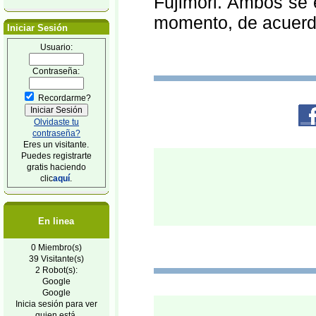
Fujimori. Ambos se
momento, de acuerdo
Iniciar Sesión
Usuario:
Contraseña:
Recordarme?
Olvidaste tu
contraseña?
Eres un visitante.
Puedes registrarte
gratis haciendo
clic
aquí
.
En linea
0 Miembro(s)
39 Visitante(s)
2 Robot(s):
Google
Google
Inicia sesión para ver
quien está.