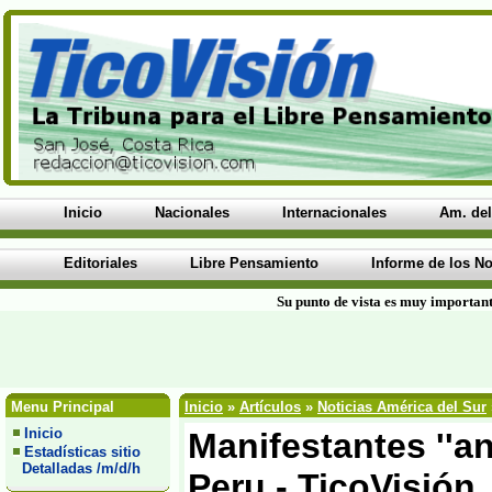
Inicio
Nacionales
Internacionales
Am. del
Editoriales
Libre Pensamiento
Informe de los No
Su punto de vista es muy important
Menu Principal
Inicio
»
Artículos
»
Noticias América del Sur
Inicio
Manifestantes ''a
Estadísticas sitio
Detalladas /m/d/h
Peru - TicoVisión