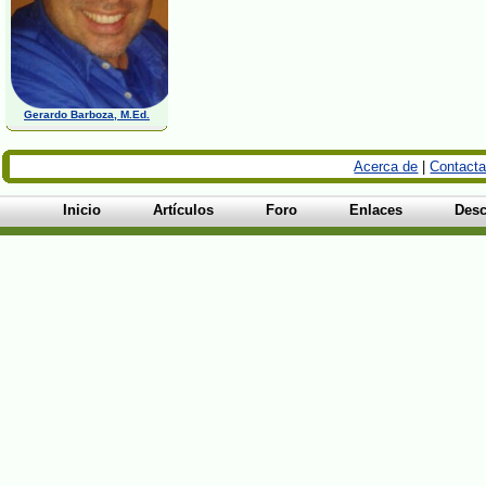
Gerardo Barboza, M.Ed.
Acerca de
|
Contacta
Inicio
Artículos
Foro
Enlaces
Desc