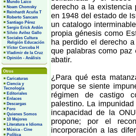
Mundo Laico
derecho a la existencia
Noam Chomsky
Reinhardt Acuña T
en 1948 del estado de Is
Roberto Sancam
Santiago Pérez
un catalogo interminabl
Sergio Erick Ardón
propia génesis como Esta
Silvio Avilez Gallo
Sociales Cultura
ha perdido el derecho a 
Religión Educación
Víctor Corcoba H
que palabras como paz o
Vladimir de la Cruz
abatir.
Opinión - Análisis
Otros
¿Para qué esta matanza
Caricaturas
Ciencia y
porque se siente impune
Tecnología
régimen de castigo co
Editoriales
Enlaces
palestino. La impunidad 
Descargas
Foro
incapacidad de la ONU
Quienes Somos
10 Mejores
propone; por el recon
Literatura e Idioma
incorporación a las dife
Música - Cine
Política