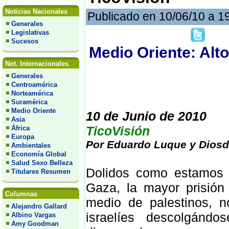
Noticias Nacionales
Publicado en 10/06/10 a 1
Generales
Legislativas
Sucesos
Medio Oriente: Alto
Not. Internacionales
Generales
Centroamérica
Norteamérica
Suramérica
Medio Oriente
10 de Junio de 2010
Asia
TicoVisión
África
Europa
Por Eduardo Luque y Dios
Ambientales
Economía Global
Salud Sexo Belleza
Dolidos como estamos a
Titulares Resumen
Gaza, la mayor prisión
Columnas
medio de palestinos, 
Alejandro Gallard
israelíes descolgánd
Albino Vargas
Amy Goodman