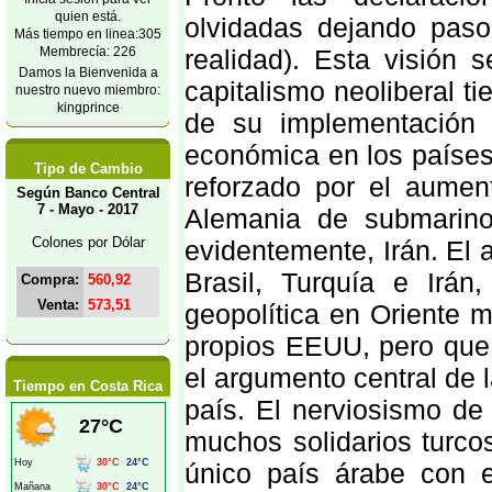
quien está.
olvidadas dejando paso 
Más tiempo en linea:305
Membrecía: 226
realidad). Esta visión 
Damos la Bienvenida a
capitalismo neoliberal t
nuestro nuevo miembro:
kingprince
de su implementación 
económica en los países
Tipo de Cambio
reforzado por el aumen
Según Banco Central
7 - Mayo - 2017
Alemania de submarino
Colones por Dólar
evidentemente, Irán. El 
Brasil, Turquía e Irán
Compra:
560,92
Venta:
573,51
geopolítica en Oriente 
propios EEUU, pero que q
el argumento central de l
Tiempo en Costa Rica
país. El nerviosismo de
muchos solidarios turcos 
único país árabe con 