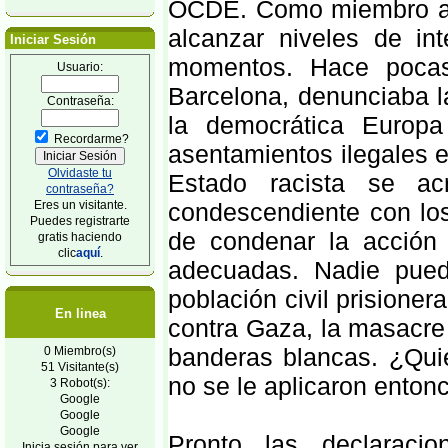
OCDE. Como miembro acti
alcanzar niveles de i
Iniciar Sesión
momentos. Hace pocas
Usuario:
Barcelona, denunciaba 
Contraseña:
la democrática Europa
Recordarme?
asentamientos ilegales e
Olvidaste tu
Estado racista se a
contraseña?
Eres un visitante.
condescendiente con los
Puedes registrarte
de condenar la acción
gratis haciendo
clic
aquí
.
adecuadas. Nadie pued
población civil prisionera
En linea
contra Gaza, la masacre
banderas blancas. ¿Quié
0 Miembro(s)
51 Visitante(s)
no se le aplicaron enton
3 Robot(s):
Google
Google
Google
Pronto las declaraci
Inicia sesión para ver