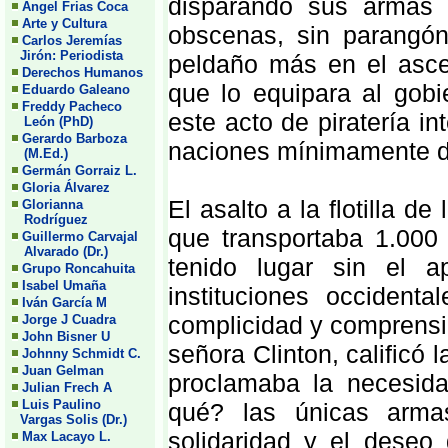
disparando sus armas 
Angel Frias Coca
Arte y Cultura
obscenas, sin parangón 
Carlos Jeremías
Jirón: Periodista
peldaño más en el ascen
Derechos Humanos
que lo equipara al gobi
Eduardo Galeano
Freddy Pacheco
este acto de piratería i
León (PhD)
Gerardo Barboza
naciones mínimamente d
(M.Ed.)
Germán Gorraiz L.
Gloria Álvarez
El asalto a la flotilla 
Glorianna
Rodríguez
que transportaba 1.000
Guillermo Carvajal
Alvarado (Dr.)
tenido lugar sin el a
Grupo Roncahuita
Isabel Umaña
instituciones occidenta
Iván García M
complicidad y comprensi
Jorge J Cuadra
John Bisner U
señora Clinton, calificó
Johnny Schmidt C.
Juan Gelman
proclamaba la necesida
Julian Frech A
Luis Paulino
qué? las únicas arma
Vargas Solis (Dr.)
solidaridad y el deseo 
Max Lacayo L.