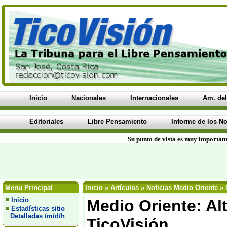
Inicio
Nacionales
Internacionales
Am. del
Editoriales
Libre Pensamiento
Informe de los No
Su punto de vista es muy important
Menu Principal
Inicio
»
Artículos
»
Noticias Medio Oriente
» 
Inicio
Medio Oriente: Alt
Estadísticas sitio
Detalladas /m/d/h
TicoVisión