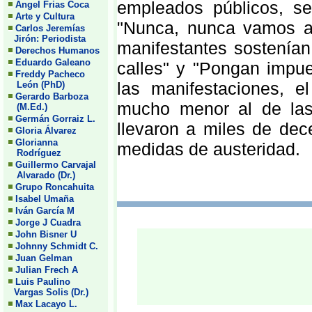
empleados públicos, se
Angel Frias Coca
Arte y Cultura
"Nunca, nunca vamos a 
Carlos Jeremías
Jirón: Periodista
manifestantes sostenía
Derechos Humanos
Eduardo Galeano
calles" y "Pongan impue
Freddy Pacheco
las manifestaciones, e
León (PhD)
Gerardo Barboza
mucho menor al de las
(M.Ed.)
Germán Gorraiz L.
llevaron a miles de dec
Gloria Álvarez
Glorianna
medidas de austeridad.
Rodríguez
Guillermo Carvajal
Alvarado (Dr.)
Grupo Roncahuita
Isabel Umaña
Iván García M
Jorge J Cuadra
John Bisner U
Johnny Schmidt C.
Juan Gelman
Julian Frech A
Luis Paulino
Vargas Solis (Dr.)
Max Lacayo L.