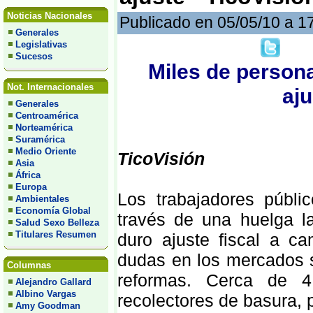
Noticias Nacionales
Publicado en 05/05/10 a 1
Generales
Legislativas
Sucesos
Miles de person
Not. Internacionales
aju
Generales
Centroamérica
Norteamérica
Suramérica
Medio Oriente
TicoVisión
Asia
África
Europa
Los trabajadores públ
Ambientales
Economía Global
través de una huelga l
Salud Sexo Belleza
Titulares Resumen
duro ajuste fiscal a c
dudas en los mercados 
Columnas
reformas. Cerca de 4.
Alejandro Gallard
Albino Vargas
recolectores de basura, 
Amy Goodman