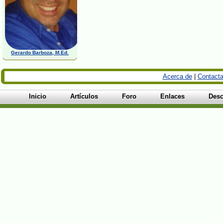
Gerardo Barboza, M.Ed.
Acerca de
|
Contacta
Inicio
Artículos
Foro
Enlaces
Desc