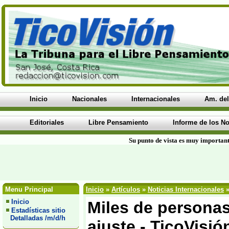
Inicio
Nacionales
Internacionales
Am. del
Editoriales
Libre Pensamiento
Informe de los No
Su punto de vista es muy important
Menu Principal
Inicio
»
Artículos
»
Noticias Internacionales
»
Inicio
Miles de persona
Estadísticas sitio
Detalladas /m/d/h
ajuste - TicoVisió