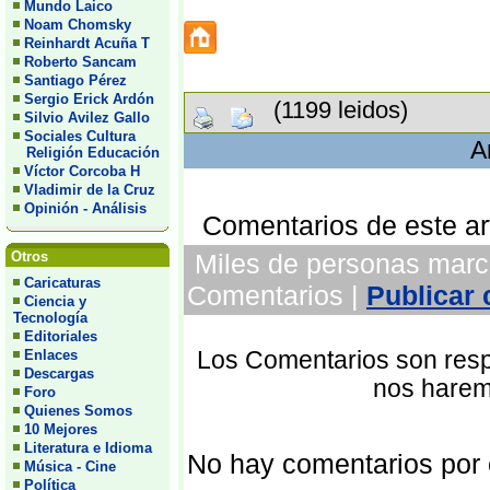
Mundo Laico
Noam Chomsky
Reinhardt Acuña T
Roberto Sancam
Santiago Pérez
Sergio Erick Ardón
(1199 leidos)
Silvio Avilez Gallo
Sociales Cultura
A
Religión Educación
Víctor Corcoba H
Vladimir de la Cruz
Opinión - Análisis
Comentarios de este art
Otros
Miles de personas march
Caricaturas
Comentarios |
Publicar
Ciencia y
Tecnología
Editoriales
Enlaces
Los Comentarios son respo
Descargas
nos harem
Foro
Quienes Somos
10 Mejores
Literatura e Idioma
No hay comentarios por
Música - Cine
Política