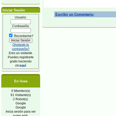
Iniciar Sesión
Escribir un Comentario:
Usuario:
Contraseña:
Recordarme?
Olvidaste tu
contraseña?
Eres un visitante.
Puedes registrarte
gratis haciendo
clic
aquí
.
En linea
0 Miembro(s)
61 Visitante(s)
2 Robot(s):
Google
Google
Inicia sesión para ver
quien está.