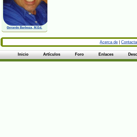
Gerardo Barboza, M.Ed.
Acerca de
|
Contacta
Inicio
Artículos
Foro
Enlaces
Desc