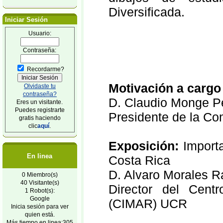
Diversificada.
Iniciar Sesión
Usuario:
Contraseña:
Recordarme?
Motivación a cargo
Olvidaste tu
contraseña?
D. Claudio Monge Pe
Eres un visitante.
Puedes registrarte
Presidente de la Co
gratis haciendo
clic
aquí
.
Exposición:
Importa
En linea
Costa Rica
D. Alvaro Morales R
0 Miembro(s)
40 Visitante(s)
Director del Cent
1 Robot(s):
Google
(CIMAR) UCR
Inicia sesión para ver
quien está.
Más tiempo en linea:305