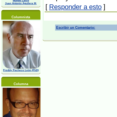
Mundo Laico
Juan Antonio Aguilera M,
[
Responder a esto
]
Columnista
Escribir un Comentario:
Freddy Pacheco León (PhD)
Columna