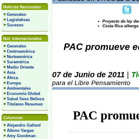
Noticias Nacionales
Generales
Legislativas
Proyecto de ley de
Sucesos
Costa Rica alberg
Not. Internacionales
PAC promueve ed
Generales
Centroamérica
Norteamérica
Suramérica
Medio Oriente
07 de Junio de 2011
|
Ti
Asia
África
para el Libre Pensamiento
Europa
Ambientales
Economía Global
Salud Sexo Belleza
Titulares Resumen
PAC promuev
Columnas
Alejandro Gallard
Albino Vargas
Amy Goodman