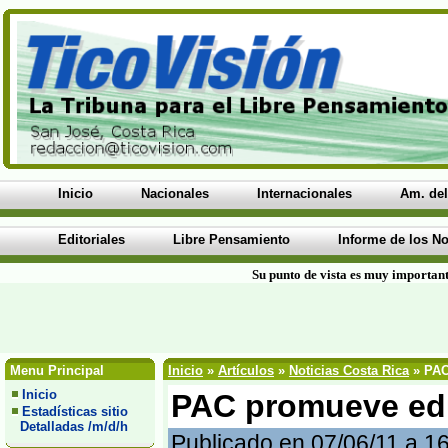
Inicio
Nacionales
Internacionales
Am. del
Editoriales
Libre Pensamiento
Informe de los No
Su punto de vista es muy important
Menu Principal
Inicio
»
Artículos
»
Noticias Costa Rica
» PAC
Inicio
PAC promueve edu
Estadísticas sitio
Detalladas /m/d/h
Publicado en 07/06/11 a 1