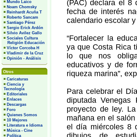
(PAC) declara el 8
Mundo Laico
Noam Chomsky
fecha de interés nac
Reinhardt Acuña T
Roberto Sancam
calendario escolar y
Santiago Pérez
Sergio Erick Ardón
Silvio Avilez Gallo
“Fortalecer la educ
Sociales Cultura
Religión Educación
ya que Costa Rica t
Víctor Corcoba H
Vladimir de la Cruz
lo que nos oblig
Opinión - Análisis
educativos y de fo
riqueza marina”, ex
Otros
Caricaturas
Ciencia y
Tecnología
Para celebrar el Dí
Editoriales
diputada Venegas R
Enlaces
Descargas
proyecto de ley. La
Foro
Quienes Somos
mañana en el salón 
10 Mejores
el día miércoles 8
Literatura e Idioma
Música - Cine
dibujos de estud
Política