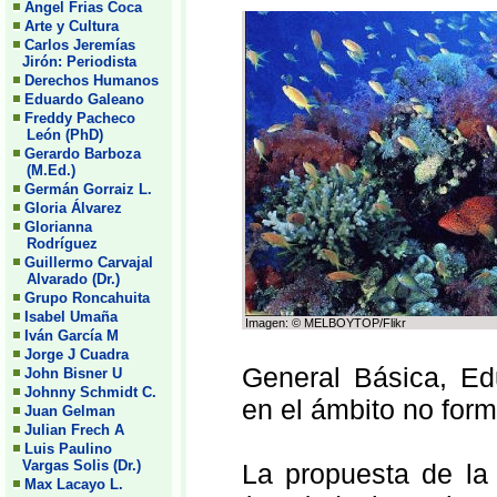
Angel Frias Coca
Arte y Cultura
Carlos Jeremías
Jirón: Periodista
Derechos Humanos
Eduardo Galeano
Freddy Pacheco
León (PhD)
Gerardo Barboza
(M.Ed.)
Germán Gorraiz L.
Gloria Álvarez
Glorianna
Rodríguez
Guillermo Carvajal
Alvarado (Dr.)
Grupo Roncahuita
Isabel Umaña
Imagen: © MELBOYTOP/Flikr
Iván García M
Jorge J Cuadra
General Básica, Ed
John Bisner U
Johnny Schmidt C.
en el ámbito no form
Juan Gelman
Julian Frech A
Luis Paulino
Vargas Solis (Dr.)
La propuesta de la
Max Lacayo L.