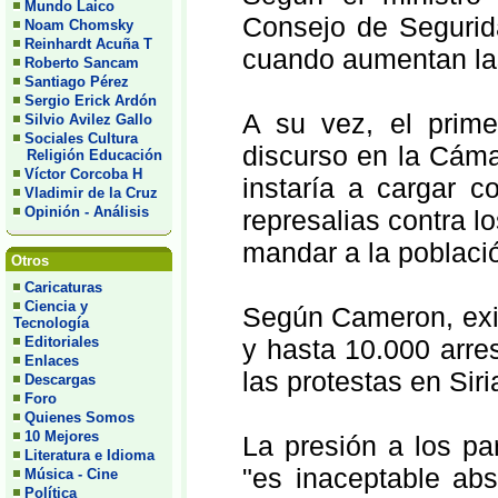
Mundo Laico
Consejo de Segurid
Noam Chomsky
Reinhardt Acuña T
cuando aumentan las 
Roberto Sancam
Santiago Pérez
Sergio Erick Ardón
A su vez, el prime
Silvio Avilez Gallo
Sociales Cultura
discurso en la Cáma
Religión Educación
Víctor Corcoba H
instaría a cargar c
Vladimir de la Cruz
Opinión - Análisis
represalias contra l
mandar a la població
Otros
Caricaturas
Ciencia y
Según Cameron, exis
Tecnología
Editoriales
y hasta 10.000 arre
Enlaces
las protestas en Siri
Descargas
Foro
Quienes Somos
10 Mejores
La presión a los pa
Literatura e Idioma
"es inaceptable ab
Música - Cine
Política