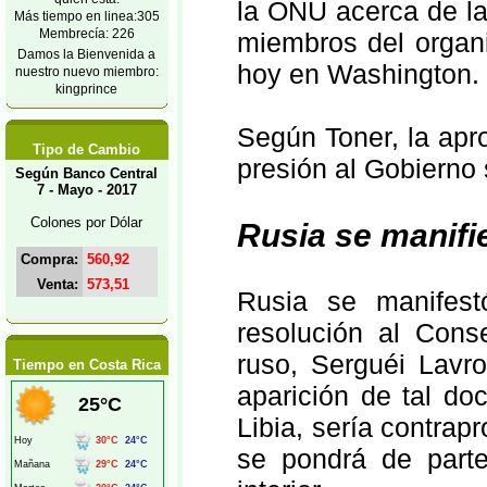
la ONU acerca de la 
Más tiempo en linea:305
Membrecía: 226
miembros del organi
Damos la Bienvenida a
hoy en Washington.
nuestro nuevo miembro:
kingprince
Según Toner, la apro
Tipo de Cambio
presión al Gobierno s
Según Banco Central
7 - Mayo - 2017
Colones por Dólar
Rusia se manifi
Compra:
560,92
Venta:
573,51
Rusia se manifest
resolución al Cons
ruso, Serguéi Lavr
Tiempo en Costa Rica
aparición de tal d
Libia, sería contrap
se pondrá de parte