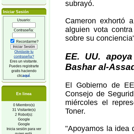
subrayó.
Iniciar Sesión
Cameron exhortó a 
Usuario:
alguien vota contra
Contraseña:
sobre su conciencia
Recordarme?
Olvidaste tu
EE. UU. apoya 
contraseña?
Eres un visitante.
Bashar al-Assa
Puedes registrarte
gratis haciendo
clic
aquí
.
El Gobierno de EE
Consejo de Segurid
En linea
miércoles el repre
0 Miembro(s)
Toner.
31 Visitante(s)
2 Robot(s):
Google
Google
"Apoyamos la idea d
Inicia sesión para ver
quien está.