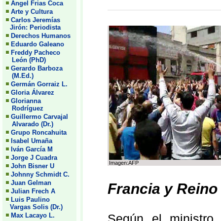
Angel Frias Coca
Arte y Cultura
Carlos Jeremías
Jirón: Periodista
Derechos Humanos
Eduardo Galeano
Freddy Pacheco
León (PhD)
Gerardo Barboza
(M.Ed.)
Germán Gorraiz L.
Gloria Álvarez
Glorianna
Rodríguez
Guillermo Carvajal
Alvarado (Dr.)
Grupo Roncahuita
Isabel Umaña
Iván García M
Jorge J Cuadra
Imagen:AFP
John Bisner U
Johnny Schmidt C.
Juan Gelman
Francia y Reino
Julian Frech A
Luis Paulino
Vargas Solis (Dr.)
Max Lacayo L.
Según el ministro 