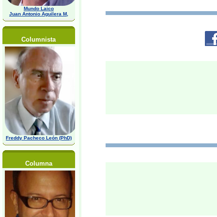
Mundo Laico
Juan Antonio Aguilera M,
Columnista
Freddy Pacheco León (PhD)
Columna