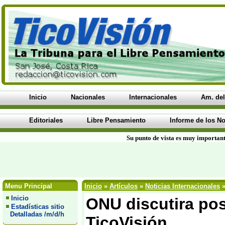
Inicio
Nacionales
Internacionales
Am. del
Editoriales
Libre Pensamiento
Informe de los No
Su punto de vista es muy important
Menu Principal
Inicio
»
Artículos
»
Noticias Internacionales
»
Inicio
ONU discutira posi
Estadísticas sitio
Detalladas /m/d/h
TicoVisión