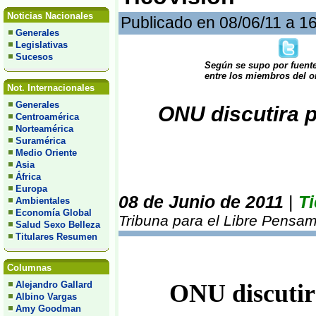
Noticias Nacionales
Publicado en 08/06/11 a 1
Generales
Legislativas
Sucesos
Según se supo por fuente
entre los miembros del o
Not. Internacionales
Generales
ONU discutira p
Centroamérica
Norteamérica
Suramérica
Medio Oriente
Asia
África
Europa
08 de Junio de 2011
|
Ti
Ambientales
Economía Global
Tribuna para el Libre Pensam
Salud Sexo Belleza
Titulares Resumen
Columnas
Alejandro Gallard
ONU discutira
Albino Vargas
Amy Goodman