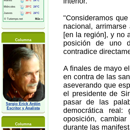
interior.
"Consideramos que 
nacional, arrimarse
[en la región], y no
Columna
posición de uno de
contradice directame
A finales de mayo el
en contra de las sa
aseverando que espe
el presidente de S
pasar de las palab
Sergio Erick Ardón
Escritor y Analista
democrática real:
oposición, cambiar 
Columna
durante las manifest