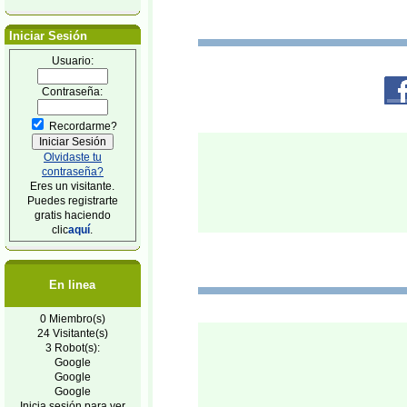
Iniciar Sesión
Usuario:
Contraseña:
Recordarme?
Olvidaste tu
contraseña?
Eres un visitante.
Puedes registrarte
gratis haciendo
clic
aquí
.
En linea
0 Miembro(s)
24 Visitante(s)
3 Robot(s):
Google
Google
Google
Inicia sesión para ver