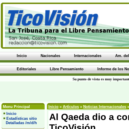
Inicio
Nacionales
Internacionales
Am. del
Editoriales
Libre Pensamiento
Informe de los No
Su punto de vista es muy important
Menu Principal
Inicio
»
Artículos
»
Noticias Internacionales
»
Inicio
Al Qaeda dio a co
Estadísticas sitio
Detalladas /m/d/h
TicoVisión