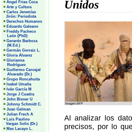
Unidos
Angel Frias Coca
Arte y Cultura
Carlos Jeremías
Jirón: Periodista
Derechos Humanos
Eduardo Galeano
Freddy Pacheco
León (PhD)
Gerardo Barboza
(M.Ed.)
Germán Gorraiz L.
Gloria Álvarez
Glorianna
Rodríguez
Guillermo Carvajal
Alvarado (Dr.)
Grupo Roncahuita
Isabel Umaña
Iván García M
Jorge J Cuadra
John Bisner U
Imagen:AFP
Johnny Schmidt C.
Juan Gelman
Julian Frech A
Al analizar los da
Luis Paulino
Vargas Solis (Dr.)
precisos, por lo qu
Max Lacayo L.