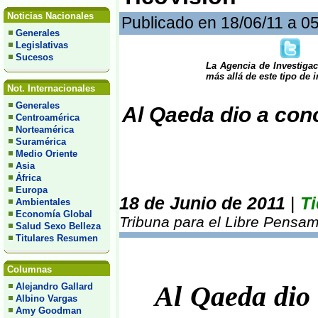
Noticias Nacionales
Publicado en 18/06/11 a 0
Generales
Legislativas
Sucesos
La Agencia de Investiga
más allá de este tipo de 
Not. Internacionales
Generales
Al Qaeda dio a con
Centroamérica
Norteamérica
Suramérica
Medio Oriente
Asia
África
Europa
18 de Junio de 2011
|
Ti
Ambientales
Economía Global
Tribuna para el Libre Pensam
Salud Sexo Belleza
Titulares Resumen
Columnas
Alejandro Gallard
Al Qaeda dio 
Albino Vargas
Amy Goodman