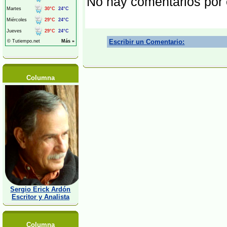
No hay comentarios por
Escribir un Comentario:
Columna
Sergio Erick Ardón
Escritor y Analista
Columna