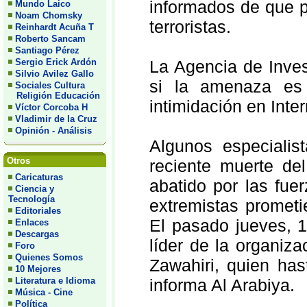
informados de que p
Mundo Laico
Noam Chomsky
terroristas.
Reinhardt Acuña T
Roberto Sancam
Santiago Pérez
Sergio Erick Ardón
La Agencia de Inve
Silvio Avilez Gallo
si la amenaza es
Sociales Cultura
Religión Educación
intimidación en Inter
Víctor Corcoba H
Vladimir de la Cruz
Opinión - Análisis
Algunos especialist
Otros
reciente muerte de
Caricaturas
abatido por las fue
Ciencia y
Tecnología
extremistas prometi
Editoriales
El pasado jueves, 1
Enlaces
Descargas
líder de la organiza
Foro
Quienes Somos
Zawahiri, quien ha
10 Mejores
Literatura e Idioma
informa Al Arabiya.
Música - Cine
Política