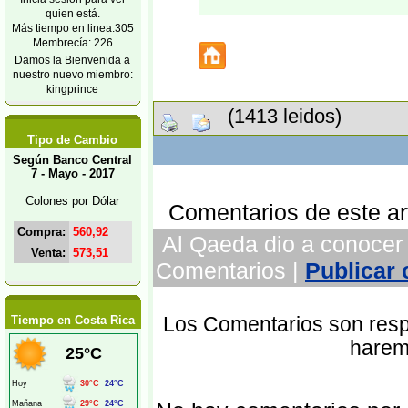
quien está.
Más tiempo en linea:305
Membrecía: 226
Damos la Bienvenida a
nuestro nuevo miembro:
kingprince
(1413 leidos)
Tipo de Cambio
Según Banco Central
7 - Mayo - 2017
Colones por Dólar
Comentarios de este art
Compra:
560,92
Al Qaeda dio a conocer o
Venta:
573,51
Comentarios |
Publicar
Tiempo en Costa Rica
Los Comentarios son respo
harem