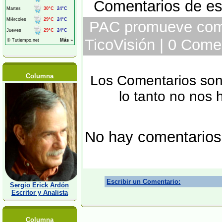
Comentarios de est
PAC promueve comis
TicoVisión | 0 Come
Columna
Los Comentarios son 
lo tanto no nos
No hay comentarios
Escribir un Comentario:
Sergio Erick Ardón
Escritor y Analista
Columna