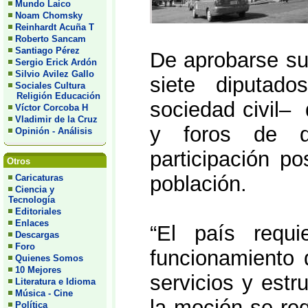
Mundo Laico
Noam Chomsky
Reinhardt Acuña T
Roberto Sancam
Santiago Pérez
De aprobarse su 
Sergio Erick Ardón
Silvio Avilez Gallo
siete diputad
Sociales Cultura
Religión Educación
sociedad civil–
Víctor Corcoba H
Vladimir de la Cruz
y foros de di
Opinión - Análisis
participación po
Otros
población.
Caricaturas
Ciencia y
Tecnología
Editoriales
Enlaces
“El país requi
Descargas
Foro
funcionamiento d
Quienes Somos
10 Mejores
servicios y estr
Literatura e Idioma
Música - Cine
la moción se req
Política