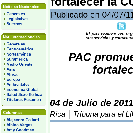
fortalecer la 
Noticias Nacionales
Publicado en 04/07/1
Generales
Legislativas
Sucesos
El país requiere con urg
Not. Internacionales
sus servicios y estructura
Generales
Centroamérica
PAC promue
Norteamérica
Suramérica
Medio Oriente
fortale
Asia
África
Europa
Ambientales
Economía Global
Salud Sexo Belleza
Titulares Resumen
04 de Julio de 201
|
Rica
Tribuna para el L
Columnas
Alejandro Gallard
Albino Vargas
Amy Goodman