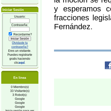
y esperamos c
Iniciar Sesión
fracciones legis
Usuario:
Fernández.
Contraseña:
Recordarme?
Olvidaste tu
contraseña?
Eres un visitante.
Puedes registrarte
gratis haciendo
clic
aquí
.
En linea
0 Miembro(s)
33 Visitante(s)
3 Robot(s):
Google
Google
Google
Inicia sesión para ver