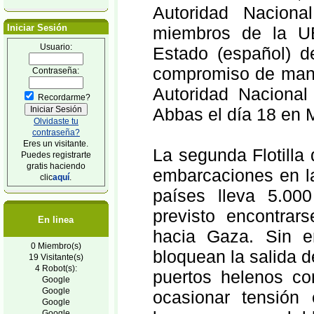
Autoridad Naciona
Iniciar Sesión
miembros de la UE
Usuario:
Estado (español) d
compromiso de mante
Contraseña:
Autoridad Nacional
Recordarme?
Abbas el día 18 en 
Olvidaste tu
contraseña?
Eres un visitante.
La segunda Flotilla
Puedes registrarte
gratis haciendo
embarcaciones en la
clic
aquí
.
países lleva 5.00
previsto encontrar
En linea
hacia Gaza. Sin em
0 Miembro(s)
bloquean la salida d
19 Visitante(s)
4 Robot(s):
puertos helenos co
Google
Google
ocasionar tensión e
Google
Google