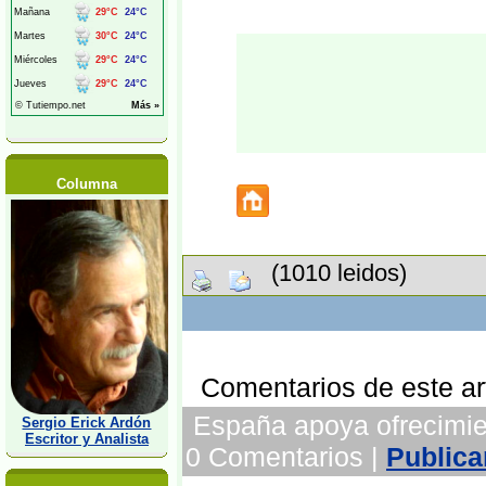
Columna
(1010 leidos)
Comentarios de este art
España apoya ofrecimien
Sergio Erick Ardón
Escritor y Analista
0 Comentarios |
Publica