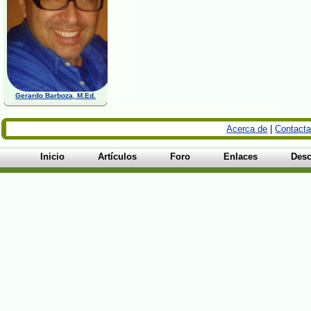
Gerardo Barboza, M.Ed.
Acerca de
|
Contacta
Inicio
Artículos
Foro
Enlaces
Desc