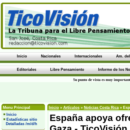
Inicio
Nacionales
Internacionales
Am. del
Editoriales
Libre Pensamiento
Informe de los No
Su punto de vista es muy important
Menu Principal
Inicio
»
Artículos
»
Noticias Costa Rica
» Espa
Inicio
España apoya ofre
Estadísticas sitio
Detalladas /m/d/h
Gaza - TicoVisión