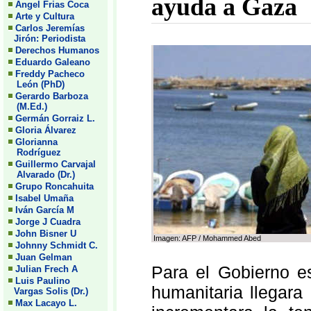
ayuda a Gaza
Angel Frias Coca
Arte y Cultura
Carlos Jeremías
Jirón: Periodista
Derechos Humanos
Eduardo Galeano
Freddy Pacheco
León (PhD)
Gerardo Barboza
(M.Ed.)
Germán Gorraiz L.
Gloria Álvarez
Glorianna
Rodríguez
Guillermo Carvajal
Alvarado (Dr.)
Grupo Roncahuita
Isabel Umaña
Iván García M
Jorge J Cuadra
John Bisner U
Imagen: AFP / Mohammed Abed
Johnny Schmidt C.
Juan Gelman
Para el Gobierno es
Julian Frech A
Luis Paulino
humanitaria llegar
Vargas Solis (Dr.)
Max Lacayo L.