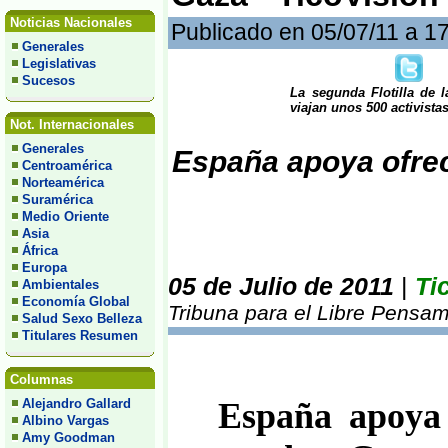
Noticias Nacionales
Publicado en 05/07/11 a 1
Generales
Legislativas
Sucesos
La segunda Flotilla de 
viajan unos 500 activista
Not. Internacionales
Generales
España apoya ofrec
Centroamérica
Norteamérica
Suramérica
Medio Oriente
Asia
África
Europa
05 de Julio de 2011
|
Ti
Ambientales
Economía Global
Tribuna para el Libre Pensam
Salud Sexo Belleza
Titulares Resumen
Columnas
Alejandro Gallard
España apoya 
Albino Vargas
Amy Goodman