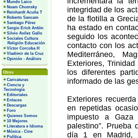
incrementara la te
Mundo Laico
Noam Chomsky
integridad de los ac
Reinhardt Acuña T
de la flotilla a Gre
Roberto Sancam
Santiago Pérez
ha estado en contac
Sergio Erick Ardón
Silvio Avilez Gallo
seguido los aconte
Sociales Cultura
Religión Educación
contacto con los act
Víctor Corcoba H
Mediterráneo, Ma
Vladimir de la Cruz
Opinión - Análisis
Exteriores, Trinida
los diferentes part
Otros
informado de las ges
Caricaturas
Ciencia y
Tecnología
Editoriales
Exteriores recuerd
Enlaces
Descargas
en repetidas ocasi
Foro
impuesto a Gaza 
Quienes Somos
10 Mejores
palestino". Prueba d
Literatura e Idioma
Música - Cine
día 1 en Madrid,
Política