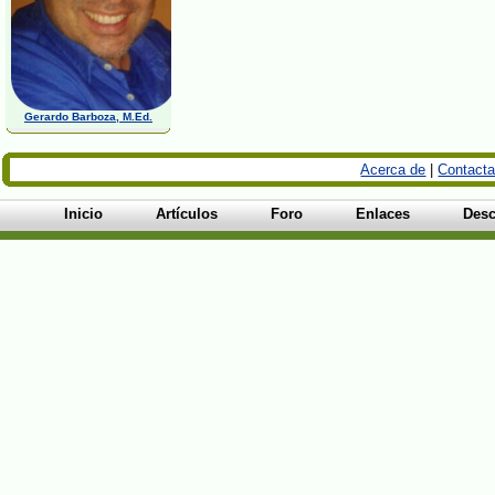
Gerardo Barboza, M.Ed.
Acerca de
|
Contacta
Inicio
Artículos
Foro
Enlaces
Desc