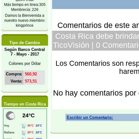
Más tiempo en linea:305
Membrecía: 226
Damos la Bienvenida a
nuestro nuevo miembro:
Comentarios de este art
kingprince
Costa Rica debe brindar
Tipo de Cambio
TicoVisión | 0 Comentari
Según Banco Central
7 - Mayo - 2017
Los Comentarios son respo
Colones por Dólar
harem
Compra:
560,92
Venta:
573,51
No hay comentarios por
Tiempo en Costa Rica
Escribir un Comentario: