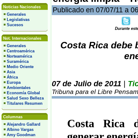
Noticias Nacionales
Publicado en 07/07/11 a 0
Generales
Legislativas
Sucesos
Durante est
Not. Internacionales
Costa Rica debe 
Generales
Centroamérica
ene
Norteamérica
Suramérica
Medio Oriente
Asia
África
07 de Julio de 2011
|
Ti
Europa
Ambientales
Tribuna para el Libre Pensam
Economía Global
Salud Sexo Belleza
Titulares Resumen
Columnas
Costa Rica d
Alejandro Gallard
Albino Vargas
generar energí
Amy Goodman