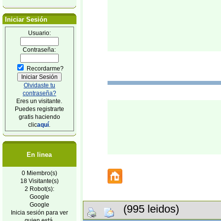
Iniciar Sesión
Usuario:
Contraseña:
Recordarme?
Olvidaste tu
contraseña?
Eres un visitante.
Puedes registrarte
gratis haciendo
clic
aquí
.
En linea
0 Miembro(s)
18 Visitante(s)
2 Robot(s):
Google
Google
(995 leidos)
Inicia sesión para ver
quien está.