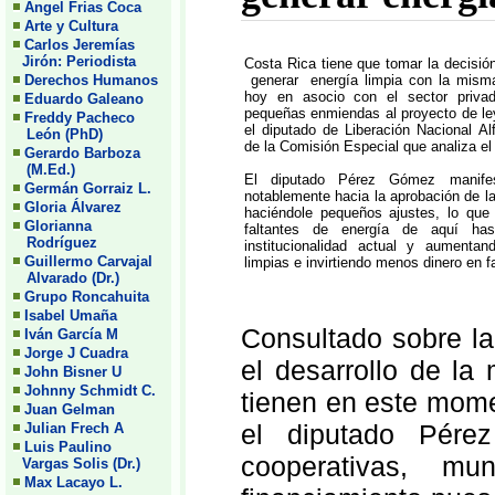
Angel Frias Coca
Arte y Cultura
Carlos Jeremías
Jirón: Periodista
Costa Rica tiene que tomar la decisión
Derechos Humanos
generar energía limpia con la misma 
hoy en asocio con el sector priva
Eduardo Galeano
pequeñas enmiendas al proyecto de ley 
Freddy Pacheco
el diputado de Liberación Nacional 
León (PhD)
de la Comisión Especial que analiza el 
Gerardo Barboza
(M.Ed.)
El diputado Pérez Gómez manife
Germán Gorraiz L.
notablemente hacia la aprobación de la
Gloria Álvarez
haciéndole pequeños ajustes, lo que 
Glorianna
faltantes de energía de aquí ha
Rodríguez
institucionalidad actual y aumenta
Guillermo Carvajal
limpias e invirtiendo menos dinero en fa
Alvarado (Dr.)
Grupo Roncahuita
Isabel Umaña
Consultado sobre la
Iván García M
Jorge J Cuadra
el desarrollo de la
John Bisner U
Johnny Schmidt C.
tienen en este mome
Juan Gelman
el diputado Pére
Julian Frech A
Luis Paulino
cooperativas, m
Vargas Solis (Dr.)
Max Lacayo L.