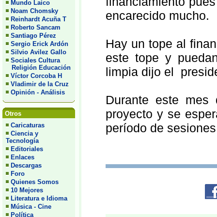
financiamiento pues
Mundo Laico
Noam Chomsky
encarecido mucho.
Reinhardt Acuña T
Roberto Sancam
Santiago Pérez
Hay un tope al finan
Sergio Erick Ardón
Silvio Avilez Gallo
este tope y puedan
Sociales Cultura
Religión Educación
limpia dijo el presi
Víctor Corcoba H
Vladimir de la Cruz
Opinión - Análisis
Durante este mes d
proyecto y se esper
Otros
período de sesiones 
Caricaturas
Ciencia y
Tecnología
Editoriales
Enlaces
Descargas
Foro
Quienes Somos
10 Mejores
Literatura e Idioma
Música - Cine
Política