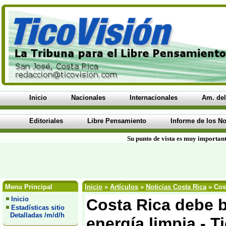
Inicio
Nacionales
Internacionales
Am. del
Editoriales
Libre Pensamiento
Informe de los No
Su punto de vista es muy important
Menu Principal
Inicio
»
Artículos
»
Noticias Costa Rica
» Cost
Inicio
Costa Rica debe b
Estadísticas sitio
Detalladas /m/d/h
energía limpia - T