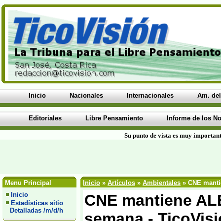
Inicio
Nacionales
Internacionales
Am. del
Editoriales
Libre Pensamiento
Informe de los No
Su punto de vista es muy important
Menu Principal
Inicio
»
Artículos
»
Ambientales
» CNE manti
Inicio
CNE mantiene ALE
Estadísticas sitio
Detalladas /m/d/h
semana - TicoVis