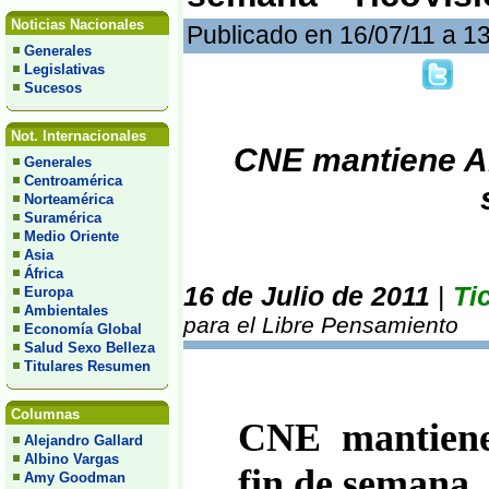
Noticias Nacionales
Publicado en 16/07/11 a 1
Generales
Legislativas
Sucesos
Not. Internacionales
CNE mantiene A
Generales
Centroamérica
Norteamérica
Suramérica
Medio Oriente
Asia
África
16 de Julio de 2011
|
Ti
Europa
Ambientales
para el Libre Pensamiento
Economía Global
Salud Sexo Belleza
Titulares Resumen
Columnas
CNE mantie
Alejandro Gallard
Albino Vargas
fin de semana
Amy Goodman