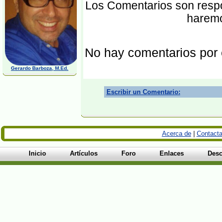
Los Comentarios son respon
haremo
No hay comentarios por
Gerardo Barboza, M.Ed.
Escribir un Comentario:
Acerca de
|
Contacta
Inicio
Artículos
Foro
Enlaces
Desc