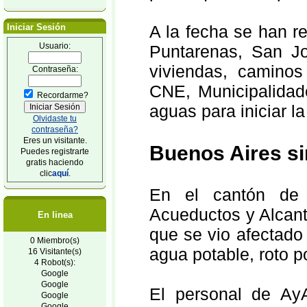
Iniciar Sesión
A la fecha se han 
Usuario:
Puntarenas, San J
viviendas, caminos
Contraseña:
CNE, Municipalidad
Recordarme?
aguas para iniciar l
Olvidaste tu
contraseña?
Eres un visitante.
Buenos Aires si
Puedes registrarte
gratis haciendo
clic
aquí
.
En el cantón de B
Acueductos y Alcanta
En linea
que se vio afectado 
0 Miembro(s)
agua potable, roto p
16 Visitante(s)
4 Robot(s):
Google
Google
El personal de AyA
Google
Google