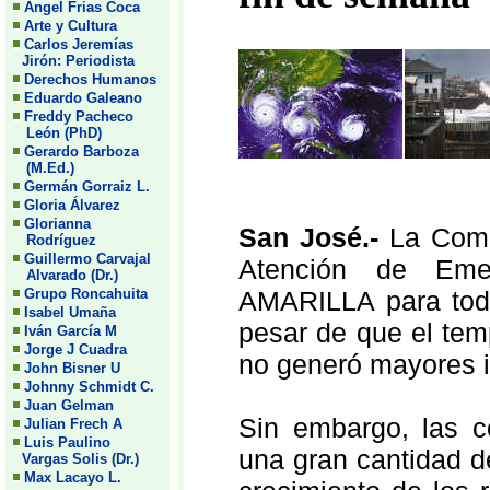
Angel Frias Coca
Arte y Cultura
Carlos Jeremías
Jirón: Periodista
Derechos Humanos
Eduardo Galeano
Freddy Pacheco
León (PhD)
Gerardo Barboza
(M.Ed.)
Germán Gorraiz L.
Gloria Álvarez
Glorianna
San José.-
La Comi
Rodríguez
Guillermo Carvajal
Atención de Eme
Alvarado (Dr.)
Grupo Roncahuita
AMARILLA para toda 
Isabel Umaña
pesar de que el temp
Iván García M
Jorge J Cuadra
no generó mayores i
John Bisner U
Johnny Schmidt C.
Juan Gelman
Sin embargo, las c
Julian Frech A
Luis Paulino
una gran cantidad d
Vargas Solis (Dr.)
Max Lacayo L.