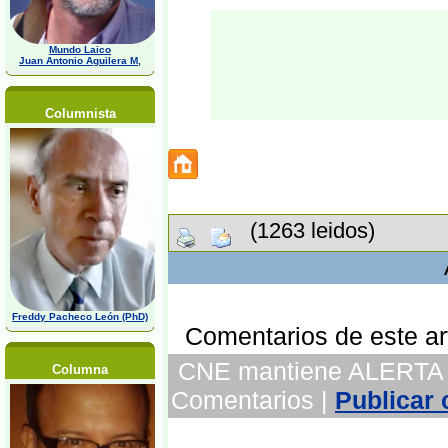
Mundo Laico
Juan Antonio Aguilera M,
Columnista
(1263 leidos)
Freddy Pacheco León (PhD)
Comentarios de este art
CNE mantiene ALERTA AM
Columna
Comentarios |
Publicar