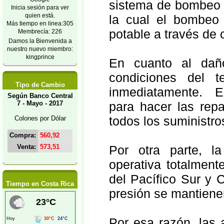
sistema de bombeo a
Inicia sesión para ver
quien está.
la cual el bombeo 
Más tiempo en linea:305
potable a través de 
Membrecía: 226
Damos la Bienvenida a
nuestro nuevo miembro:
kingprince
En cuanto al dañ
condiciones del 
Tipo de Cambio
inmediatamente. E
Según Banco Central
7 - Mayo - 2017
para hacer las rep
todos los suministro
Colones por Dólar
Compra:
560,92
Venta:
573,51
Por otra parte, la
operativa totalment
del Pacífico Sur y 
Tiempo en Costa Rica
presión se mantienen
Por esa razón, las 