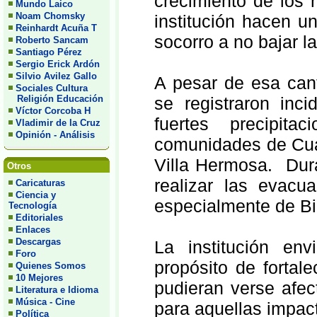
crecimiento de los r
Mundo Laico
Noam Chomsky
institución hacen u
Reinhardt Acuña T
socorro a no bajar la
Roberto Sancam
Santiago Pérez
Sergio Erick Ardón
Silvio Avilez Gallo
A pesar de esa cant
Sociales Cultura
Religión Educación
se registraron inc
Víctor Corcoba H
fuertes precipit
Vladimir de la Cruz
Opinión - Análisis
comunidades de Cuat
Villa Hermosa. Dur
Otros
realizar las evacu
Caricaturas
Ciencia y
especialmente de Bi
Tecnología
Editoriales
Enlaces
Descargas
La institución en
Foro
propósito de fortal
Quienes Somos
10 Mejores
pudieran verse afe
Literatura e Idioma
Música - Cine
para aquellas impac
Política