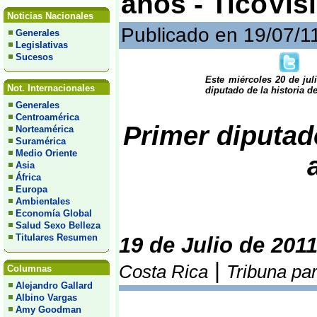
años - TicoVis
Noticias Nacionales
Publicado en 19/07/1
Generales
Legislativas
Sucesos
Este miércoles 20 de jul
Not. Internacionales
diputado de la historia de
Generales
Centroamérica
Primer diputado
Norteamérica
Suramérica
Medio Oriente
Asia
África
Europa
Ambientales
Economía Global
Salud Sexo Belleza
Titulares Resumen
19 de Julio de 201
|
Costa Rica
Tribuna pa
Columnas
Alejandro Gallard
Albino Vargas
Amy Goodman