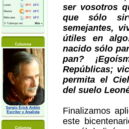
ser vosotros q
que sólo si
semejantes, vi
útiles en alg
Columna
nacido sólo pa
pan? ¡Egoís
Repúblicas; vi
permita el Ci
del suelo Leoné
Sergio Erick Ardón
Finalizamos apli
Escritor y Analista
este bicentena
Columna