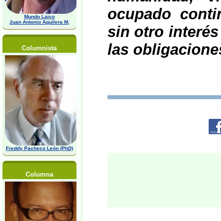
ocupado conti
Mundo Laico
Juan Antonio Aguilera M,
sin otro interé
las obligacione
Columnista
Freddy Pacheco León (PhD)
Columna