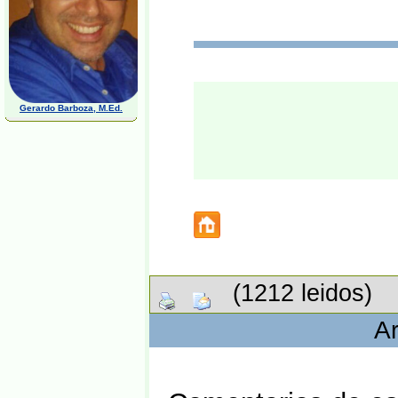
Gerardo Barboza, M.Ed.
(1212 leidos)
Ar