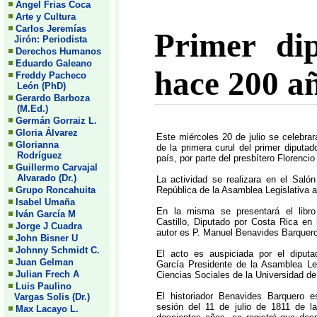
Angel Frias Coca
Arte y Cultura
Carlos Jeremías
Primer dip
Jirón: Periodista
Derechos Humanos
Eduardo Galeano
hace 200 a
Freddy Pacheco
León (PhD)
Gerardo Barboza
(M.Ed.)
Germán Gorraiz L.
Gloria Álvarez
Este miércoles 20 de julio se celebra
Glorianna
de la primera curul del primer diputad
Rodríguez
país, por parte del presbítero Florencio 
Guillermo Carvajal
Alvarado (Dr.)
La actividad se realizara en el Saló
Grupo Roncahuita
República de la Asamblea Legislativa a p
Isabel Umaña
En la misma se presentará el libro 
Iván García M
Castillo, Diputado por Costa Rica en
Jorge J Cuadra
autor es P. Manuel Benavides Barquero
John Bisner U
Johnny Schmidt C.
El acto es auspiciada por el diput
Juan Gelman
García Presidente de la Asamblea Leg
Julian Frech A
Ciencias Sociales de la Universidad de
Luis Paulino
El historiador Benavides Barquero e
Vargas Solis (Dr.)
sesión del 11 de julio de 1811 de l
Max Lacayo L.