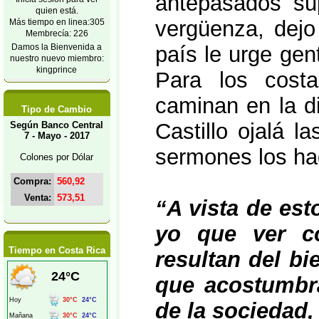
antepasados su
quien está.
vergüenza, dejo
Más tiempo en linea:305
Membrecía: 226
Damos la Bienvenida a
país le urge gen
nuestro nuevo miembro:
kingprince
Para los cost
caminan en la di
Tipo de Cambio
Castillo ojalá l
Según Banco Central
7 - Mayo - 2017
sermones los ha
Colones por Dólar
Compra:
560,92
Venta:
573,51
“A vista de est
yo que ver c
Tiempo en Costa Rica
resultan del bi
que acostumbra
de la sociedad,