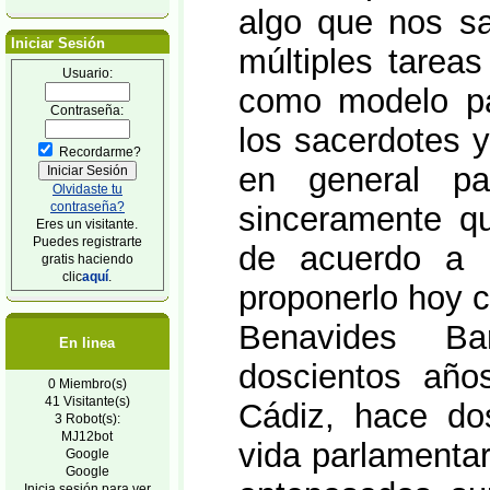
algo que nos sa
Iniciar Sesión
múltiples tare
Usuario:
como modelo pa
Contraseña:
los sacerdotes y
Recordarme?
en general pa
Olvidaste tu
contraseña?
sinceramente q
Eres un visitante.
Puedes registrarte
de acuerdo a 
gratis haciendo
clic
aquí
.
proponerlo hoy 
Benavides Ba
En linea
doscientos año
0 Miembro(s)
41 Visitante(s)
Cádiz, hace do
3 Robot(s):
MJ12bot
vida parlamentar
Google
Google
Inicia sesión para ver