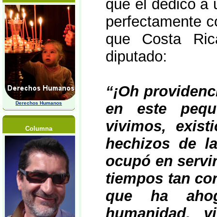
que él dedicó a 
perfectamente co
que Costa Ri
diputado:
“¡Oh providenc
Derechos Humanos
en este peq
vivimos, exis
Columna
hechizos de l
ocupó en servir
tiempos tan co
que ha ahog
humanidad, v