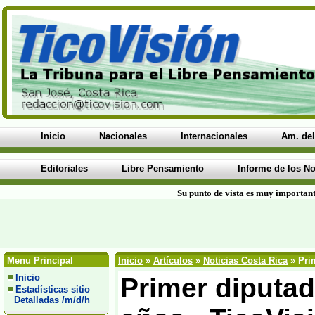
Inicio
Nacionales
Internacionales
Am. del
Editoriales
Libre Pensamiento
Informe de los No
Su punto de vista es muy important
Menu Principal
Inicio
»
Artículos
»
Noticias Costa Rica
» Prim
Inicio
Primer diputad
Estadísticas sitio
Detalladas /m/d/h