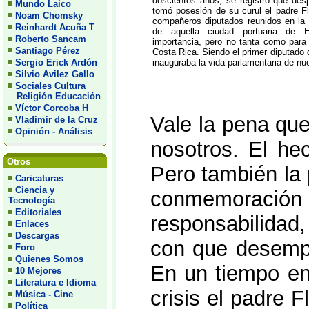
doscientos años, se registró que des
Mundo Laico
tomó posesión de su curul el padre Fl
Noam Chomsky
compañeros diputados reunidos en la i
Reinhardt Acuña T
de aquella ciudad portuaria de 
Roberto Sancam
importancia, pero no tanta como para
Santiago Pérez
Costa Rica. Siendo el primer diputado d
Sergio Erick Ardón
inauguraba la vida parlamentaria de nue
Silvio Avilez Gallo
Sociales Cultura
Religión Educación
Víctor Corcoba H
Vale la pena que
Vladimir de la Cruz
Opinión - Análisis
nosotros. El he
Otros
Pero también la
Caricaturas
Ciencia y
conmemoración 
Tecnología
Editoriales
responsabilidad
Enlaces
Descargas
con que desemp
Foro
Quienes Somos
En un tiempo en
10 Mejores
Literatura e Idioma
crisis el padre 
Música - Cine
Política