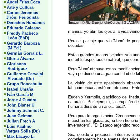
Angel Frias Coca
Arte y Cultura
Carlos Jeremías
Jirón: Periodista
Derechos Humanos
Imagen: © Ric Ergenbright/Corbis | GLACIA
Eduardo Galeano
manera, yo abrí los ojos a la vida viendo
Freddy Pacheco
León (PhD)
Pero el paisaje que vio 'Nuno' de peq
Gerardo Barboza
décadas.
(M.Ed.)
Germán Gorraiz L.
Estas grandes masas heladas son uno de 
Gloria Álvarez
increíble espectáculo natural, que corre
Glorianna
Rodríguez
Pero 'Nuno' atribuye estas modificacio
vaya perdiendo una gran cantidad de kil
Guillermo Carvajal
Alvarado (Dr.)
La visión de este apasionado observ
Grupo Roncahuita
latinoamericana esté en retroceso. Entr
Isabel Umaña
Iván García M
Eugenio Yermolin, glaciólogo del Instit
Jorge J Cuadra
naturales. Por ejemplo, la erupción d
John Bisner U
humana durante un año... toda".
Johnny Schmidt C.
Juan Gelman
Pero para la organización Greenpeace e
muestran los glaciares, si bien tiene u
Julian Frech A
invernadero". "El Estado argentino reco
Luis Paulino
Vargas Solis (Dr.)
Sea debido a procesos naturales o por
Max Lacayo L.
completamente hace apenas dos años. Ju