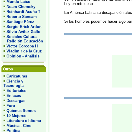
Mundo Laico
hoy en retroceso.
Noam Chomsky
Reinhardt Acuña T
En América Latina su desaparición afect
Roberto Sancam
Si los hombres podemos hacer algo par
Santiago Pérez
Sergio Erick Ardón
Silvio Avilez Gallo
Sociales Cultura
Religión Educación
Víctor Corcoba H
Vladimir de la Cruz
Opinión - Análisis
Otros
Caricaturas
Ciencia y
Tecnología
Editoriales
Enlaces
Descargas
Foro
Quienes Somos
10 Mejores
Literatura e Idioma
Música - Cine
Política