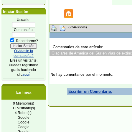
Iniciar Sesión
Usuario:
(2244 leidos)
Contraseña:
Recordarme?
Comentarios de este artículo:
Olvidaste tu
Glaciares de América del Sur en vías de extinc
contraseña?
Eres un visitante.
Puedes registrarte
gratis haciendo
No hay comentarios por el momento.
clic
aquí
.
Escribir un Comentario:
En linea
0 Miembro(s)
11 Visitante(s)
4 Robot(s):
Google
Google
Google
Google