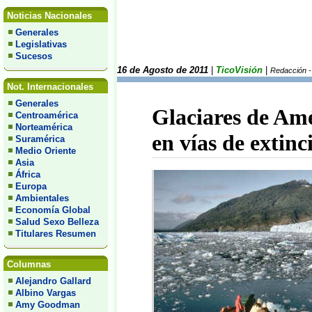
Noticias Nacionales
Generales
Legislativas
Sucesos
16 de Agosto de 2011
|
TicoVisión
|
Redacción -
Not. Internacionales
Generales
Glaciares de Amé
Centroamérica
Norteamérica
en vías de extinc
Suramérica
Medio Oriente
Asia
África
Europa
Ambientales
Economía Global
Salud Sexo Belleza
Titulares Resumen
Columnas
Alejandro Gallard
Albino Vargas
Amy Goodman