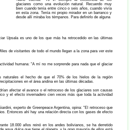
glaciares como una evolución natural. Recuerdo muy
bien cuando tenía entre cinco o seis años, cuando vivía
en esta zona. Tenía mi propio mirador en un barranco y
desde allí miraba los témpanos. Para definirlo de alguna
ciar Upsala es uno de los que más ha retrocedido en las últimas
iles de visitantes de todo el mundo llegan a la zona para ver este
 actividad humana: "A mí no me sorprende para nada que el glaciar
s naturales el hecho de que el 70% de los hielos de la región
recipitaciones en el área andina en las últimas décadas.
odrían afectar el avance o el retroceso de los glaciares son causas
tico y el efecto invernadero cien veces más que toda la actividad
ardini, experto de Greenpeace Argentina, opina: "El retroceso que
años. Entonces ahí hay una relación directa con los gases de efecto
.
ante 18.000 años reinó en los andes bolivianos, se ha derretido
e agua dulce que tiene el planeta, y la gran mayoría de ellos está