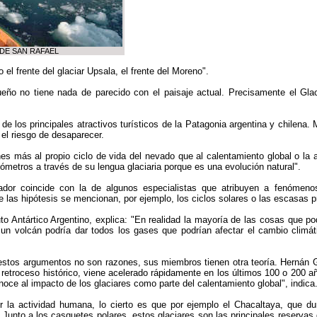
R DE SAN RAFAEL
 el frente del glaciar Upsala, el frente del Moreno".
ueño no tiene nada de parecido con el paisaje actual. Precisamente el Gla
los principales atractivos turísticos de la Patagonia argentina y chilena. M
 el riesgo de desaparecer.
nes más al propio ciclo de vida del nevado que al calentamiento global o la
ómetros a través de su lengua glaciaria porque es una evolución natural".
ador coincide con la de algunos especialistas que atribuyen a fenómeno
e las hipótesis se mencionan, por ejemplo, los ciclos solares o las escasas p
uto Antártico Argentino, explica: "En realidad la mayoría de las cosas que p
e un volcán podría dar todos los gases que podrían afectar el cambio climá
stos argumentos no son razones, sus miembros tienen otra teoría. Hernán Gi
n retroceso histórico, viene acelerado rápidamente en los últimos 100 o 200 
noce al impacto de los glaciares como parte del calentamiento global", indica
 la actividad humana, lo cierto es que por ejemplo el Chacaltaya, que dur
nto a los casquetes polares, estos glaciares son las principales reservas d