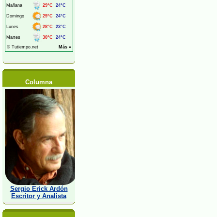
Columna
Sergio Erick Ardón
Escritor y Analista