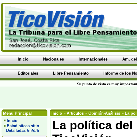
Inicio
Nacionales
Internacionales
Am. del
Editoriales
Libre Pensamiento
Informe de los No
Su punto de vista es muy important
Menu Principal
Inicio
»
Artículos
»
Opinión-Análisis
» La pol
Inicio
La política del
Estadísticas sitio
Detalladas /m/d/h