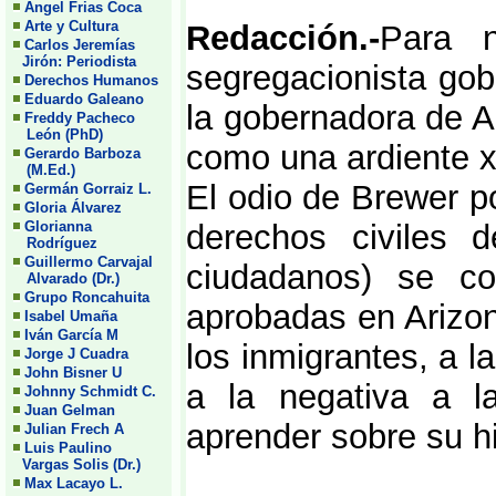
Angel Frias Coca
Arte y Cultura
Redacción.-
Para n
Carlos Jeremías
Jirón: Periodista
segregacionista go
Derechos Humanos
Eduardo Galeano
la gobernadora de A
Freddy Pacheco
León (PhD)
como una ardiente x
Gerardo Barboza
(M.Ed.)
El odio de Brewer p
Germán Gorraiz L.
Gloria Álvarez
Glorianna
derechos civiles d
Rodríguez
Guillermo Carvajal
ciudadanos) se co
Alvarado (Dr.)
Grupo Roncahuita
aprobadas en Arizon
Isabel Umaña
Iván García M
los inmigrantes, a la
Jorge J Cuadra
John Bisner U
a la negativa a l
Johnny Schmidt C.
Juan Gelman
aprender sobre su hi
Julian Frech A
Luis Paulino
Vargas Solis (Dr.)
Max Lacayo L.