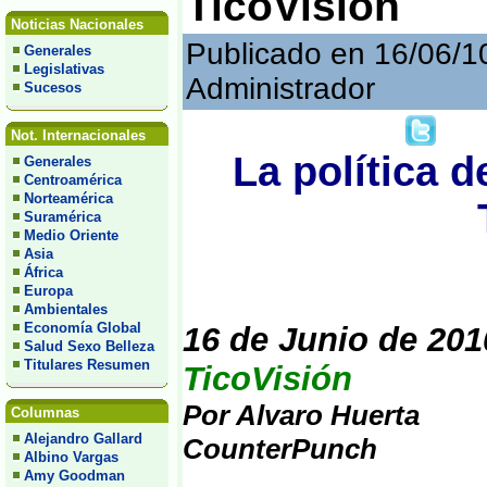
TicoVisión
Noticias Nacionales
Publicado en 16/06/1
Generales
Legislativas
Administrador
Sucesos
Not. Internacionales
La política d
Generales
Centroamérica
Norteamérica
Suramérica
Medio Oriente
Asia
África
Europa
Ambientales
Economía Global
16 de Junio de 201
Salud Sexo Belleza
Titulares Resumen
TicoVisión
Por Alvaro Huerta
Columnas
Alejandro Gallard
CounterPunch
Albino Vargas
Amy Goodman