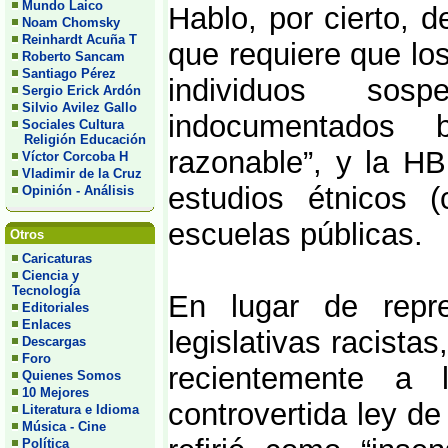
Mundo Laico
Hablo, por cierto, d
Noam Chomsky
Reinhardt Acuña T
que requiere que lo
Roberto Sancam
Santiago Pérez
individuos sos
Sergio Erick Ardón
Silvio Avilez Gallo
indocumentados 
Sociales Cultura
Religión Educación
razonable”, y la HB
Víctor Corcoba H
Vladimir de la Cruz
estudios étnicos (
Opinión - Análisis
escuelas públicas.
Otros
Caricaturas
Ciencia y
Tecnología
En lugar de repr
Editoriales
Enlaces
legislativas racista
Descargas
Foro
recientemente a 
Quienes Somos
10 Mejores
controvertida ley de
Literatura e Idioma
Música - Cine
Política