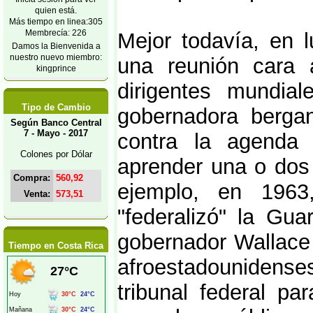
quien está.
Más tiempo en linea:305
Membrecía: 226
Mejor todavía, en 
Damos la Bienvenida a
nuestro nuevo miembro:
una reunión cara 
kingprince
dirigentes mundia
Tipo de Cambio
gobernadora berga
Según Banco Central
7 - Mayo - 2017
contra la agenda
Colones por Dólar
aprender una o dos 
Compra:
560,92
ejemplo, en 1963
Venta:
573,51
"federalizó" la Gu
gobernador Wallace 
Tiempo en Costa Rica
afroestadounidens
tribunal federal p