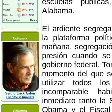
escuelas públicas
Alabama.
El ardiente segreg
la plataforma polí
Columna
mañana, segregación
presión cuando se 
gobierno federal. T
momento del que s
utilizar todos lo
incomparable hab
Sergio Erick Ardón
Escritor y Analista
inmediato tanto la
Obama y el Fiscal 
Columna