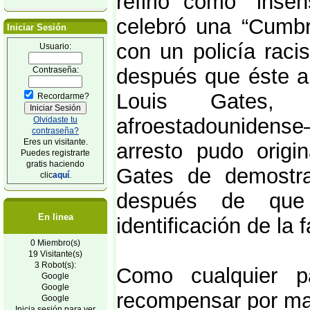
refirió como “inse
celebró una “Cumbr
Iniciar Sesión
con un policía raci
Usuario:
después que éste ar
Contraseña:
Louis Gates, 
Recordarme?
afroestadounidens
Olvidaste tu
contraseña?
Eres un visitante.
arresto pudo origin
Puedes registrarte
gratis haciendo
Gates de demostra
clic
aquí
.
después de que 
En linea
identificación de la 
0 Miembro(s)
19 Visitante(s)
3 Robot(s):
Como cualquier p
Google
Google
recompensar por ma
Google
Inicia sesión para ver