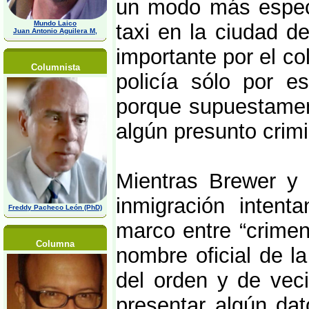
un modo más especí
Mundo Laico
taxi en la ciudad d
Juan Antonio Aguilera M,
importante por el co
Columnista
policía sólo por e
porque supuestament
algún presunto crim
Mientras Brewer y l
inmigración intent
Freddy Pacheco León (PhD)
marco entre “crimen
Columna
nombre oficial de l
del orden y de veci
presentar algún dat