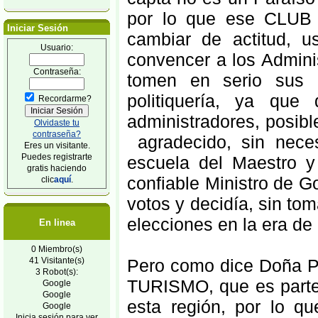
por lo que ese CLUB
Iniciar Sesión
cambiar de actitud, us
Usuario:
convencer a los Admini
Contraseña:
tomen en serio sus r
politiquería, ya qu
Recordarme?
administradores, posib
Olvidaste tu
contraseña?
agradecido, sin nece
Eres un visitante.
Puedes registrarte
escuela del Maestro 
gratis haciendo
confiable Ministro de G
clic
aquí
.
votos y decidía, sin tom
elecciones en la era de
En linea
0 Miembro(s)
41 Visitante(s)
Pero como dice Doña Pil
3 Robot(s):
TURISMO, que es parte 
Google
Google
esta región, por lo q
Google
Inicia sesión para ver