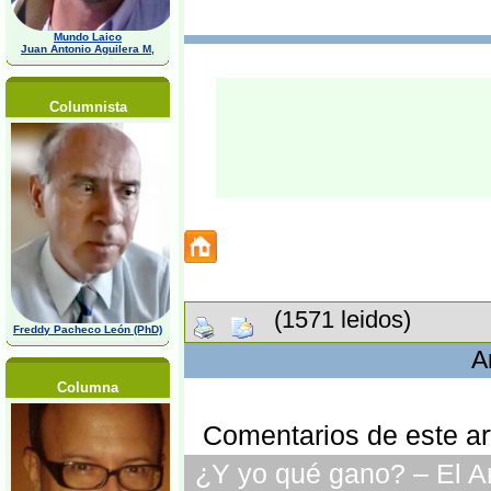
Mundo Laico
Juan Antonio Aguilera M,
Columnista
(1571 leidos)
Freddy Pacheco León (PhD)
A
Columna
Comentarios de este art
¿Y yo qué gano? – El Ar