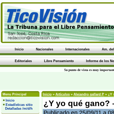
Inicio
Nacionales
Internacionales
Am. del
Editoriales
Libre Pensamiento
Informe de los No
Su punto de vista es muy important
Menu Principal
Inicio
»
Artículos
»
Alejandro gallard P
» ¿Y 
Inicio
¿Y yo qué gano? –
Estadísticas sitio
Detalladas /m/d/h
Publicado en 25/09/11 a 0