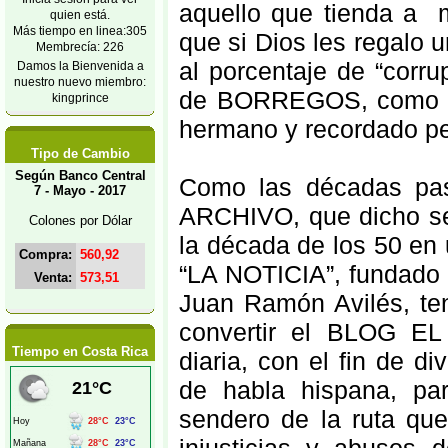
aquello que tienda a m
quien está.
Más tiempo en linea:305
que si Dios les regalo 
Membrecía: 226
al porcentaje de “corr
Damos la Bienvenida a
nuestro nuevo miembro:
de BORREGOS, como les
kingprince
hermano y recordado per
Tipo de Cambio
Según Banco Central
Como las décadas pas
7 - Mayo - 2017
ARCHIVO, que dicho se
Colones por Dólar
la década de los 50 en 
Compra:
560,92
“LA NOTICIA”, fundado 
Venta:
573,51
Juan Ramón Avilés, ten
convertir el BLOG EL
Tiempo en Costa Rica
diaria, con el fin de d
de habla hispana, pa
sendero de la ruta que