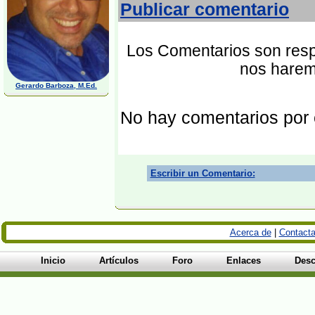
Publicar comentario
Los Comentarios son respo
nos harem
Gerardo Barboza, M.Ed.
No hay comentarios por
Escribir un Comentario:
Acerca de
|
Contacta
Inicio
Artículos
Foro
Enlaces
Desc