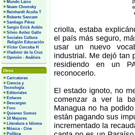
Mundo Laico
Noam Chomsky
Reinhardt Acuña T
Roberto Sancam
Santiago Pérez
Sergio Erick Ardón
criolla, estaba explicá
Silvio Avilez Gallo
el país más seguro, más
Sociales Cultura
Religión Educación
usar un nuevo vocabl
Víctor Corcoba H
Vladimir de la Cruz
industrial. Me dejó tan
Opinión - Análisis
residiendo en un P
Otros
reconocerlo.
Caricaturas
Ciencia y
Tecnología
El estado ignoto, no me
Editoriales
comenzar a ver la bas
Enlaces
Descargas
Managua no ha podido c
Foro
Quienes Somos
están pagando sus impue
10 Mejores
Literatura e Idioma
incrementado la recaud
Música - Cine
capta no es un Paraíso
Política