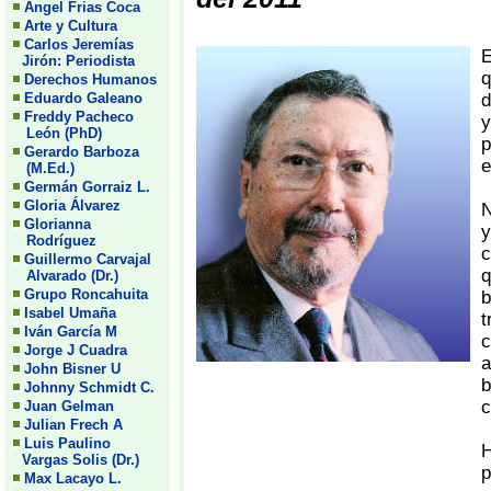
Angel Frias Coca
Arte y Cultura
Carlos Jeremías
E
Jirón: Periodista
q
Derechos Humanos
Eduardo Galeano
d
Freddy Pacheco
y
León (PhD)
p
Gerardo Barboza
e
(M.Ed.)
Germán Gorraiz L.
Gloria Álvarez
N
Glorianna
y
Rodríguez
c
Guillermo Carvajal
q
Alvarado (Dr.)
Grupo Roncahuita
b
Isabel Umaña
t
Iván García M
c
Jorge J Cuadra
a
John Bisner U
b
Johnny Schmidt C.
c
Juan Gelman
Julian Frech A
Luis Paulino
H
Vargas Solis (Dr.)
p
Max Lacayo L.