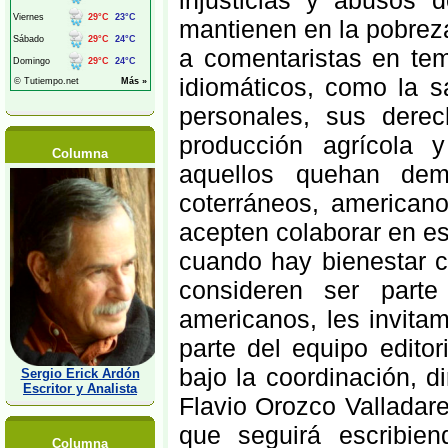
injusticias y abusos 
mantienen en la pobreza
a comentaristas en te
idiomáticos, como la s
personales, sus dere
producción agrícola 
Columna
aquellos quehan dem
coterráneos, american
acepten colaborar en es
cuando hay bienestar c
consideren ser parte
americanos, les invita
parte del equipo editor
bajo la coordinación, d
Sergio Erick Ardón
Escritor y Analista
Flavio Orozco Valladare
que seguirá escribie
Columna