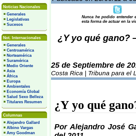
Noticias Nacionales
Generales
Nunca he podido entender 
Legislativas
esta forma de actuar en la vi
Sucesos
¿Y yo qué gano? –
Not. Internacionales
Generales
Centroamérica
Norteamérica
Suramérica
25 de Septiembre de 20
Medio Oriente
Asia
Costa Rica | Tribuna para el
África
Europa
Ambientales
Economía Global
Salud Sexo Belleza
¿Y yo qué gano
Titulares Resumen
Columnas
Alejandro Gallard
Por Alejandro José Ga
Albino Vargas
Amy Goodman
del 2011