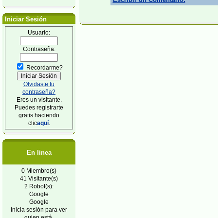
Iniciar Sesión
Usuario:
Contraseña:
Recordarme?
Olvidaste tu
contraseña?
Eres un visitante.
Puedes registrarte
gratis haciendo
clic
aquí
.
En linea
0 Miembro(s)
41 Visitante(s)
2 Robot(s):
Google
Google
Inicia sesión para ver
quien está.