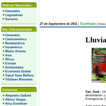
Noticias Nacionales
Generales
Legislativas
Sucesos
27 de Septiembre de 2011
|
TicoVisión
|
Redacc
Not. Internacionales
Generales
Lluvia
Centroamérica
Norteamérica
Suramérica
Medio Oriente
Asia
África
Europa
Ambientales
Economía Global
Salud Sexo Belleza
Titulares Resumen
Columnas
San José.-
Un
desbordaran y 
Alejandro Gallard
Emergencias (C
Albino Vargas
Amy Goodman
Ante estas fue