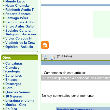
Mundo Laico
Noam Chomsky
Reinhardt Acuña T
Roberto Sancam
Santiago Pérez
Sergio Erick Ardón
Silvio Avilez Gallo
Sociales Cultura
Religión Educación
Víctor Corcoba H
Vladimir de la Cruz
Opinión - Análisis
(1119 leidos)
Otros
Caricaturas
Ciencia y
Tecnología
Comentarios de este artículo:
Editoriales
Lluvias desplazaron 49 personas en Corredores
Enlaces
Descargas
Foro
Quienes Somos
No hay comentarios por el momento.
10 Mejores
Literatura e Idioma
Música - Cine
Política
Escribir un Comentario: