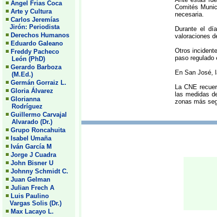
Angel Frias Coca
Comités Munici
Arte y Cultura
necesaria.
Carlos Jeremías
Jirón: Periodista
Durante el dí
Derechos Humanos
valoraciones d
Eduardo Galeano
Otros incidente
Freddy Pacheco
paso regulado 
León (PhD)
Gerardo Barboza
En San José, l
(M.Ed.)
Germán Gorraiz L.
La CNE recuerd
Gloria Álvarez
las medidas de
Glorianna
zonas más segu
Rodríguez
Guillermo Carvajal
Alvarado (Dr.)
Grupo Roncahuita
Isabel Umaña
Iván García M
Jorge J Cuadra
John Bisner U
Johnny Schmidt C.
Juan Gelman
Julian Frech A
Luis Paulino
Vargas Solis (Dr.)
Max Lacayo L.