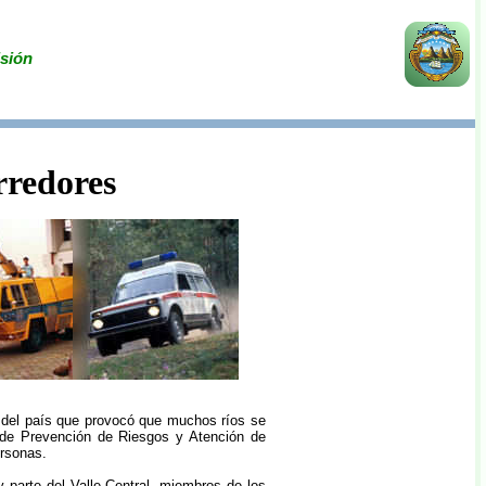
isión
rredores
ur del país que provocó que muchos ríos se
l de Prevención de Riesgos y Atención de
ersonas.
y parte del Valle Central, miembros de los