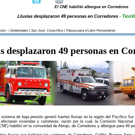
El CNE habilitó albergue en Corredores
Lluvias desplazaron 49 personas en Corredores
- TicoV
ión - | Ambientales | San José, Costa Rica | Tribuna para el Libre Pensamiento
s desplazaron 49 personas en Co
 sistema de baja presión generó fuertes lluvias en la región del Pacífico S
afectaran viviendas y carreteras, razón por la cual, la Comisión Naciona
NE) habilitó en la comunidad de Abrojo, de Corredores y albergue para 49 p
rtes lluvias que bañaron los cantones de Corredores, Golfito, Buenos Aires 