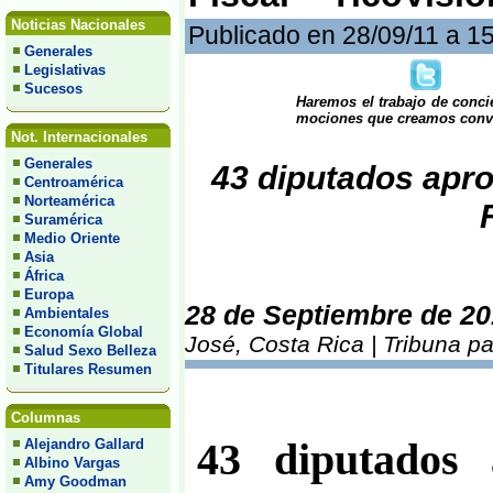
Noticias Nacionales
Publicado en 28/09/11 a 1
Generales
Legislativas
Sucesos
Haremos el trabajo de conci
mociones que creamos convenie
Not. Internacionales
Generales
43 diputados apro
Centroamérica
Norteamérica
Suramérica
Medio Oriente
Asia
África
Europa
28 de Septiembre de 20
Ambientales
Economía Global
José, Costa Rica | Tribuna p
Salud Sexo Belleza
Titulares Resumen
Columnas
Alejandro Gallard
43 diputados 
Albino Vargas
Amy Goodman