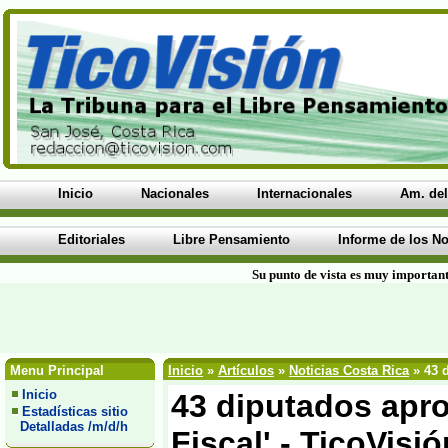
Inicio
Nacionales
Internacionales
Am. del
Editoriales
Libre Pensamiento
Informe de los No
Su punto de vista es muy important
Menu Principal
Inicio
»
Artículos
»
Noticias Costa Rica
» 43 d
Inicio
43 diputados apro
Estadísticas sitio
Detalladas /m/d/h
Fiscal' - TicoVis