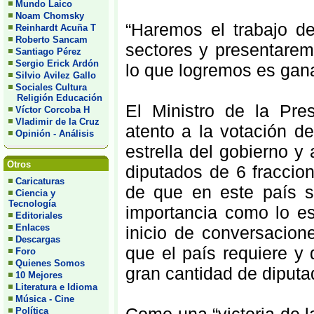
Mundo Laico
Noam Chomsky
“Haremos el trabajo de
Reinhardt Acuña T
Roberto Sancam
sectores y presentare
Santiago Pérez
Sergio Erick Ardón
lo que logremos es ganan
Silvio Avilez Gallo
Sociales Cultura
Religión Educación
El Ministro de la Pre
Víctor Corcoba H
Vladimir de la Cruz
atento a la votación d
Opinión - Análisis
estrella del gobierno y 
Otros
diputados de 6 fraccion
Caricaturas
de que en este país s
Ciencia y
Tecnología
importancia como lo es
Editoriales
Enlaces
inicio de conversacion
Descargas
que el país requiere y
Foro
Quienes Somos
gran cantidad de diputa
10 Mejores
Literatura e Idioma
Música - Cine
Política