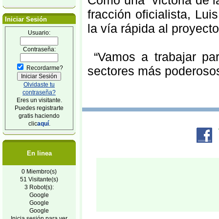
Como una “victoria de la
fracción oficialista, L
Iniciar Sesión
la vía rápida al proyecto 
Usuario:
Contraseña:
“Vamos a trabajar par
sectores más poderosos
Recordarme?
Olvidaste tu
contraseña?
Eres un visitante.
Puedes registrarte
gratis haciendo
clic
aquí
.
En linea
0 Miembro(s)
51 Visitante(s)
3 Robot(s):
Google
Google
Google
Inicia sesión para ver