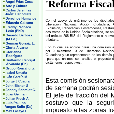
'Reforma Fiscal
Angel Frias Coca
Arte y Cultura
Carlos Jeremías
Jirón: Periodista
Derechos Humanos
Con el apoyo de unánime de los diputados
Eduardo Galeano
Liberación Nacional, Acción Ciudadana, A
Freddy Pacheco
Exclusión, Renovación Costarricense, Restau
León (PhD)
dos votos de la Unidad Socialcristiana, se ap
Gerardo Barboza
del artículo 208 BIS del Reglamento al nuevo
(M.Ed.)
tributaria.
Germán Gorraiz L.
Con lo cual se acordó crear una comisión e
Gloria Álvarez
por 9 miembros, 3 de Liberación Nacion
Glorianna
Ciudadana y un representante de los demás pa
Rodríguez
para que un mes se analice el proyecto de
Guillermo Carvajal
dictámenes respectivos.
Alvarado (Dr.)
Grupo Roncahuita
Isabel Umaña
Iván García M
Esta comisión sesionará
Jorge J Cuadra
John Bisner U
de semana podrán sesion
Johnny Schmidt C.
El jefe de fracción del
Juan Gelman
Julian Frech A
sostuvo que la seguri
Luis Paulino
Vargas Solis (Dr.)
impuesto a las zonas fr
Max Lacayo L.