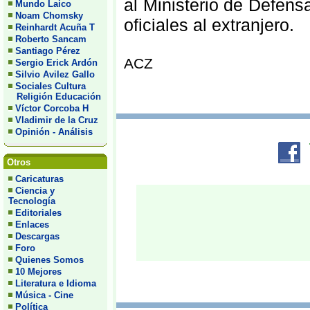
al Ministerio de Defens
Mundo Laico
Noam Chomsky
oficiales al extranjero.
Reinhardt Acuña T
Roberto Sancam
Santiago Pérez
ACZ
Sergio Erick Ardón
Silvio Avilez Gallo
Sociales Cultura
Religión Educación
Víctor Corcoba H
Vladimir de la Cruz
Opinión - Análisis
Otros
Caricaturas
Ciencia y
Tecnología
Editoriales
Enlaces
Descargas
Foro
Quienes Somos
10 Mejores
Literatura e Idioma
Música - Cine
Política