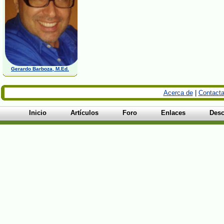
Gerardo Barboza, M.Ed.
Acerca de
|
Contacta
Inicio
Artículos
Foro
Enlaces
Desc