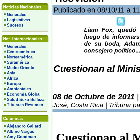
Noticias Nacionales
Publicado en 08/10/11 a 1
Generales
Legislativas
Sucesos
Liam Fox, quedó 
luego de informar
Not. Internacionales
de su boda, Adam 
Generales
consejero político..
Centroamérica
Norteamérica
Suramérica
Cuestionan al Minis
Medio Oriente
Asia
África
Europa
Ambientales
Economía Global
08 de Octubre de 2011
Salud Sexo Belleza
José, Costa Rica | Tribuna p
Titulares Resumen
Columnas
Alejandro Gallard
Albino Vargas
Cuestionan al M
Amy Goodman