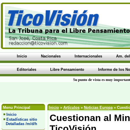
Inicio
Nacionales
Internacionales
Am. del
Editoriales
Libre Pensamiento
Informe de los No
Su punto de vista es muy important
Menu Principal
Inicio
»
Artículos
»
Noticias Europa
» Cuestio
Inicio
Cuestionan al Min
Estadísticas sitio
Detalladas /m/d/h
TicoVisión