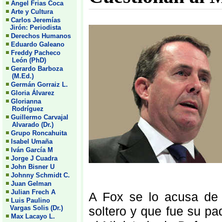
Angel Frias Coca
Arte y Cultura
Carlos Jeremías
Jirón: Periodista
Derechos Humanos
Eduardo Galeano
Freddy Pacheco
León (PhD)
Gerardo Barboza
(M.Ed.)
Germán Gorraiz L.
Gloria Álvarez
Glorianna
Rodríguez
Guillermo Carvajal
Alvarado (Dr.)
Grupo Roncahuita
Isabel Umaña
Iván García M
Jorge J Cuadra
John Bisner U
Johnny Schmidt C.
Juan Gelman
Julian Frech A
A Fox se lo acusa de 
Luis Paulino
Vargas Solis (Dr.)
soltero y que fue su pa
Max Lacayo L.