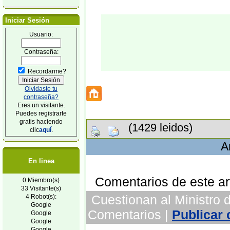
Iniciar Sesión
Usuario:
Contraseña:
Recordarme?
Olvidaste tu
contraseña?
Eres un visitante.
Puedes registrarte
gratis haciendo
(1429 leidos)
clic
aquí
.
A
En linea
Comentarios de este art
0 Miembro(s)
33 Visitante(s)
Cuestionan al Ministro d
4 Robot(s):
Google
Comentarios |
Publicar
Google
Google
Google