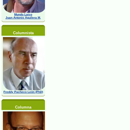
Mundo Laico
Juan Antonio Aguilera M,
Columnista
Freddy Pacheco León (PhD)
Columna