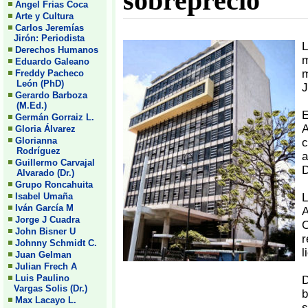
sobreprecio
Angel Frias Coca
Arte y Cultura
Carlos Jeremías
Jirón: Periodista
L
Derechos Humanos
m
Eduardo Galeano
m
Freddy Pacheco
León (PhD)
J
Gerardo Barboza
(M.Ed.)
E
Germán Gorraiz L.
A
Gloria Álvarez
Glorianna
c
Rodríguez
Guillermo Carvajal
D
Alvarado (Dr.)
Grupo Roncahuita
Isabel Umaña
L
Iván García M
A
Jorge J Cuadra
C
John Bisner U
r
Johnny Schmidt C.
l
Juan Gelman
Julian Frech A
Luis Paulino
D
Vargas Solis (Dr.)
b
Max Lacayo L.
s