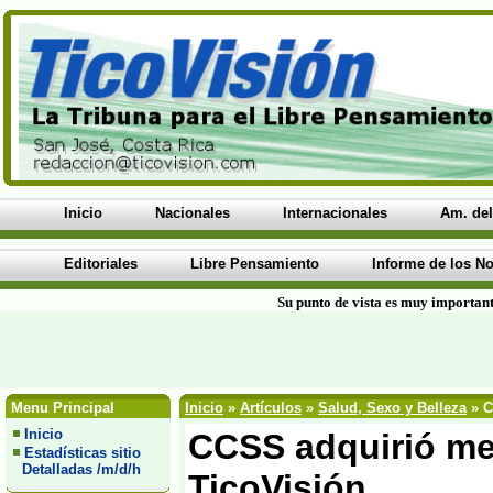
Inicio
Nacionales
Internacionales
Am. del
Editoriales
Libre Pensamiento
Informe de los No
Su punto de vista es muy important
Menu Principal
Inicio
»
Artículos
»
Salud, Sexo y Belleza
» C
Inicio
CCSS adquirió med
Estadísticas sitio
Detalladas /m/d/h
TicoVisión