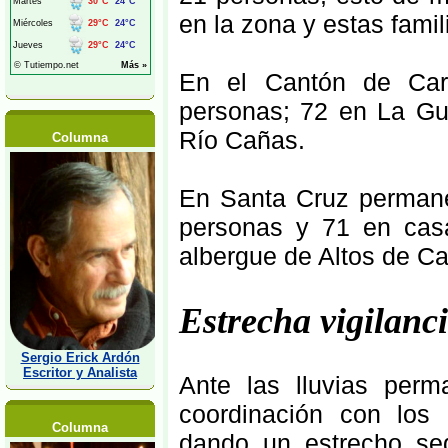
en la zona y estas famil
En el Cantón de Carr
personas; 72 en La Gui
Río Cañas.
Columna
En Santa Cruz permanec
personas y 71 en casa
albergue de Altos de Ca
Estrecha vigilanc
Sergio Erick Ardón
Escritor y Analista
Ante las lluvias per
coordinación con los
Columna
dando un estrecho seg