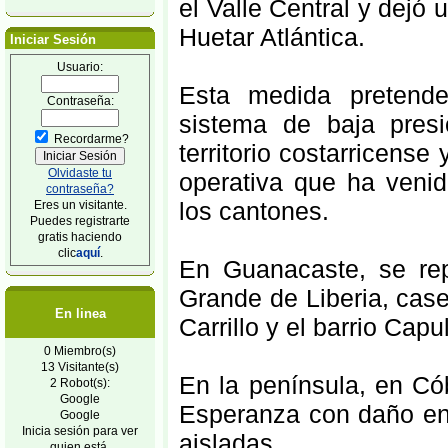
el Valle Central y dej
Huetar Atlántica.
Iniciar Sesión
Usuario:
Esta medida pretende
Contraseña:
sistema de baja presi
Recordarme?
territorio costarricense
Olvidaste tu
operativa que ha veni
contraseña?
los cantones.
Eres un visitante.
Puedes registrarte
gratis haciendo
clic
aquí
.
En Guanacaste, se rep
Grande de Liberia, case
En linea
Carrillo y el barrio Cap
0 Miembro(s)
13 Visitante(s)
En la península, en Có
2 Robot(s):
Google
Esperanza con daño en
Google
Inicia sesión para ver
aisladas.
quien está.