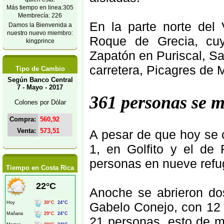
Más tiempo en linea:305
Membrecía: 226
En la parte norte del 
Damos la Bienvenida a
nuestro nuevo miembro:
Roque de Grecia, cuyo
kingprince
Zapatón en Puriscal, Sa
carretera, Picagres de 
Tipo de Cambio
Según Banco Central
7 - Mayo - 2017
361 personas se m
Colones por Dólar
Compra:
560,92
Venta:
573,51
A pesar de que hoy se 
1, en Golfito y el de
personas en nueve refu
Tiempo en Costa Rica
Anoche se abrieron d
Gabelo Conejo, con 12 
21 personas, esto de m