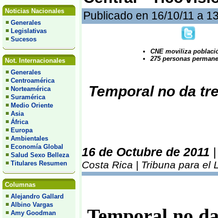
Noticias Nacionales
Publicado en 16/10/11 a 1
Generales
Legislativas
Sucesos
CNE moviliza població
275 personas permane
Not. Internacionales
Generales
Centroamérica
Temporal no da tr
Norteamérica
Suramérica
Medio Oriente
Asia
África
Europa
Ambientales
Economía Global
16 de Octubre de 2011
Salud Sexo Belleza
Costa Rica | Tribuna para el
Titulares Resumen
Columnas
Alejandro Gallard
Albino Vargas
Temporal no da
Amy Goodman