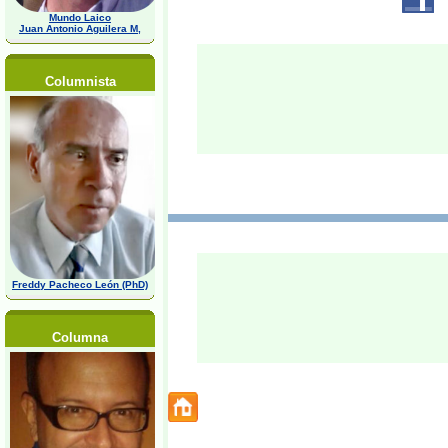
Mundo Laico
Juan Antonio Aguilera M,
Columnista
Freddy Pacheco León (PhD)
Columna