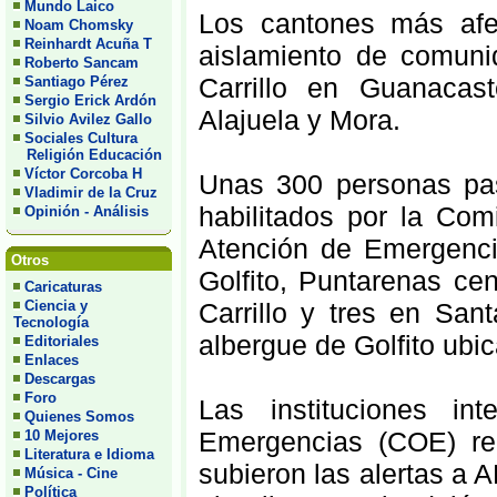
Mundo Laico
Los cantones más afec
Noam Chomsky
Reinhardt Acuña T
aislamiento de comuni
Roberto Sancam
Carrillo en Guanacas
Santiago Pérez
Sergio Erick Ardón
Alajuela y Mora.
Silvio Avilez Gallo
Sociales Cultura
Religión Educación
Víctor Corcoba H
Unas 300 personas pas
Vladimir de la Cruz
habilitados por la Co
Opinión - Análisis
Atención de Emergenci
Otros
Golfito, Puntarenas ce
Caricaturas
Carrillo y tres en San
Ciencia y
Tecnología
albergue de Golfito ub
Editoriales
Enlaces
Descargas
Foro
Las instituciones in
Quienes Somos
Emergencias (COE) re
10 Mejores
Literatura e Idioma
subieron las alertas a 
Música - Cine
Política