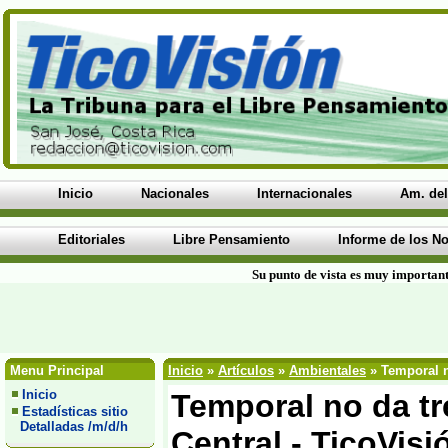
Inicio
Nacionales
Internacionales
Am. del
Editoriales
Libre Pensamiento
Informe de los No
Su punto de vista es muy important
Menu Principal
Inicio
»
Artículos
»
Ambientales
» Temporal n
Inicio
Temporal no da tr
Estadísticas sitio
Detalladas /m/d/h
Central - TicoVisi