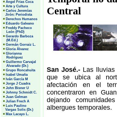
Angel Frias Coca
Arte y Cultura
Central
Carlos Jeremías
Jirón: Periodista
Derechos Humanos
Eduardo Galeano
Freddy Pacheco
León (PhD)
Gerardo Barboza
(M.Ed.)
Germán Gorraiz L.
Gloria Álvarez
Glorianna
Rodríguez
Guillermo Carvajal
Alvarado (Dr.)
San José.-
Las lluvias
Grupo Roncahuita
Isabel Umaña
que se ubica al nor
Iván García M
afectación en el ter
Jorge J Cuadra
John Bisner U
concentraron en Guana
Johnny Schmidt C.
Juan Gelman
dejando comunidades 
Julian Frech A
albergues temporales.
Luis Paulino
Vargas Solis (Dr.)
Max Lacayo L.