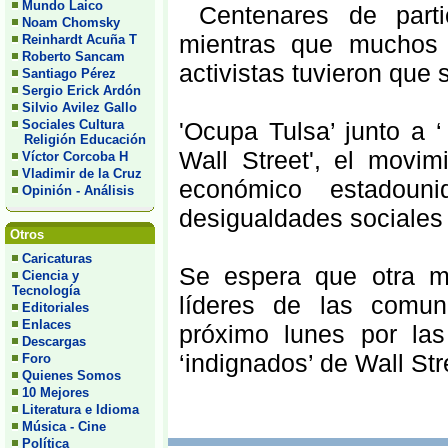
Mundo Laico
Centenares de partic
Noam Chomsky
mientras que muchos s
Reinhardt Acuña T
Roberto Sancam
activistas tuvieron que 
Santiago Pérez
Sergio Erick Ardón
Silvio Avilez Gallo
Sociales Cultura
'Ocupa Tulsa’ junto a
Religión Educación
Wall Street', el movim
Víctor Corcoba H
Vladimir de la Cruz
económico estadoun
Opinión - Análisis
desigualdades sociales 
Otros
Caricaturas
Se espera que otra ma
Ciencia y
Tecnología
líderes de las comun
Editoriales
Enlaces
próximo lunes por las
Descargas
‘indignados’ de Wall Str
Foro
Quienes Somos
10 Mejores
Literatura e Idioma
Música - Cine
Política