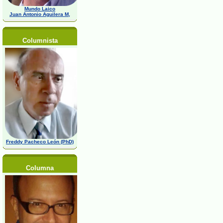
Mundo Laico
Juan Antonio Aguilera M,
Columnista
Freddy Pacheco León (PhD)
Columna