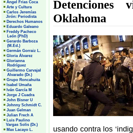
Detenciones v
Angel Frias Coca
Arte y Cultura
Carlos Jeremías
Oklahoma
Jirón: Periodista
Derechos Humanos
Eduardo Galeano
Freddy Pacheco
León (PhD)
Gerardo Barboza
(M.Ed.)
Germán Gorraiz L.
Gloria Álvarez
Glorianna
Rodríguez
Guillermo Carvajal
Alvarado (Dr.)
Grupo Roncahuita
Isabel Umaña
Iván García M
Jorge J Cuadra
John Bisner U
Johnny Schmidt C.
Juan Gelman
Julian Frech A
Luis Paulino
Vargas Solis (Dr.)
usando contra los ‘ind
Max Lacayo L.