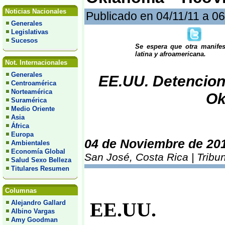
Noticias Nacionales
Publicado en 04/11/11 a 0
Generales
Legislativas
Sucesos
Se espera que otra manifes
latina y afroamericana.
Not. Internacionales
Generales
EE.UU. Detencion
Centroamérica
Norteamérica
Ok
Suramérica
Medio Oriente
Asia
África
Europa
04 de Noviembre de 20
Ambientales
Economía Global
San José, Costa Rica | Tribu
Salud Sexo Belleza
Titulares Resumen
Columnas
Alejandro Gallard
EE.UU.
Albino Vargas
Amy Goodman