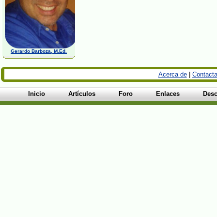
Gerardo Barboza, M.Ed.
Acerca de
|
Contacta
Inicio
Artículos
Foro
Enlaces
Desc