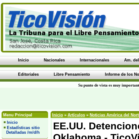
Inicio
Nacionales
Internacionales
Am. del
Editoriales
Libre Pensamiento
Informe de los No
Su punto de vista es muy important
Menu Principal
Inicio
»
Artículos
»
Noticias América del Nort
Inicio
EE.UU. Detencion
Estadísticas sitio
Detalladas /m/d/h
Oklahoma - TicoV