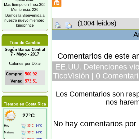
Más tiempo en linea:305
Membrecía: 226
Damos la Bienvenida a
nuestro nuevo miembro:
(1004 leidos)
kingprince
A
Tipo de Cambio
Según Banco Central
Comentarios de este art
7 - Mayo - 2017
Colones por Dólar
EE.UU. Detenciones vio
TicoVisión | 0 Comentari
Compra:
560,92
Venta:
573,51
Los Comentarios son respo
nos harem
Tiempo en Costa Rica
No hay comentarios por