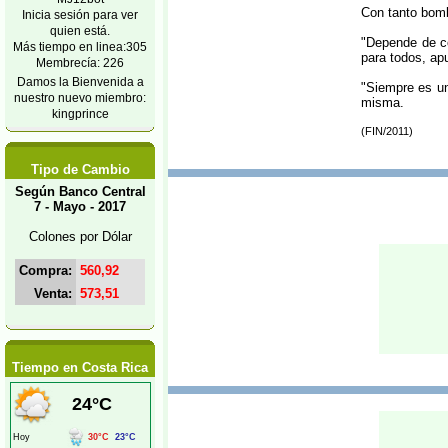
Con tanto bomb
Inicia sesión para ver
quien está.
"Depende de có
Más tiempo en linea:305
para todos, ap
Membrecía: 226
Damos la Bienvenida a
"Siempre es un
nuestro nuevo miembro:
misma.
kingprince
(FIN/2011)
Tipo de Cambio
Según Banco Central
7 - Mayo - 2017
Colones por Dólar
Compra:
560,92
Venta:
573,51
Tiempo en Costa Rica