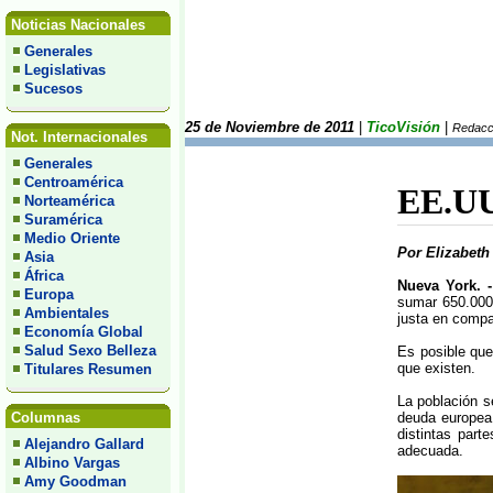
Noticias Nacionales
Generales
Legislativas
Sucesos
25 de Noviembre de 2011
|
TicoVisión
|
Redacci
Not. Internacionales
Generales
Centroamérica
EE.UU.
Norteamérica
Suramérica
Medio Oriente
Por Elizabet
Asia
África
Nueva York. -
Europa
sumar 650.000
Ambientales
justa en compa
Economía Global
Salud Sexo Belleza
Es posible que
que existen.
Titulares Resumen
La población s
Columnas
deuda europea,
distintas par
Alejandro Gallard
adecuada.
Albino Vargas
Amy Goodman