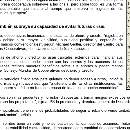
T
resa cooperativa sobrevive a las crisis, pero sobre todo, es una forma
i
 sustentable que resiste al tiempo que preserva el ingreso de las
d
 las que opera".
p
a
c
ambién subraya su capacidad de evitar futuras crisis
.
e
c
las cooperativas financieras, incluidas las de ahorro y crédito, "registraron
o debido a su mayor visibilidad, publicidad positiva y captación de
L
 bancos convencionales", según Michael Gertler, director del Centro para
r
las Cooperativas, de la Universidad de Saskatchewan.
p
m
vas de ahorro y crédito no usan capitales externos para financiar sus
q
no que hacen un fondo común con los ahorros y las acciones de los
s
quienes reciben mayores beneficios sobre sus ahorros y pagan menos
c
el Consejo Mundial de Cooperativas de Ahorro y Crédito.
L
 servicios financieros para quienes no tienen acceso a otros, indicó la
c
o más significativo sea que "a diferencia de las otras instituciones, las
A
e ahorro y crédito no fueron la causa de la actual situación económica".
vas son más prudentes y no están dispuestas a tomar riesgos excesivos qu
 son los propietarios", dijo a IPS la presidenta y directora general de Desjar
mocráticas tienen menos probabilidades de seguir al rebaño o verse tentad
ganización", señaló.
iembro tiene un voto y no se basan por la cantidad de acciones. Todas
a sustentabilidad y estabilidad, demostrada por la cantidad de cooperativas que