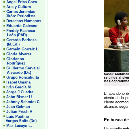
Angel Frias Coca
Arte y Cultura
Carlos Jeremías
Jirón: Periodista
Derechos Humanos
Eduardo Galeano
Freddy Pacheco
León (PhD)
Gerardo Barboza
(M.Ed.)
Germán Gorraiz L.
Gloria Álvarez
Glorianna
Rodríguez
Guillermo Carvajal
Alvarado (Dr.)
Nassir Abdulazi
Grupo Roncahuita
se dirige al pl
las Cooperativas
Isabel Umaña
Iván García M
Jorge J Cuadra
El abandono de
John Bisner U
ciento de la p
Johnny Schmidt C.
ciento acomoda
alcance, según
Juan Gelman
Julian Frech A
Luis Paulino
En busca de
Vargas Solis (Dr.)
Max Lacayo L.
Un estudio publ