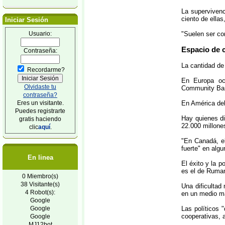
La supervivenc
ciento de ella
Iniciar Sesión
Usuario:
"Suelen ser co
Espacio de 
Contraseña:
La cantidad de
Recordarme?
En Europa occ
Olvidaste tu
Community Bank
contraseña?
Eres un visitante.
En América del
Puedes registrarte
Hay quienes di
gratis haciendo
22.000 millone
clic
aquí
.
"En Canadá, el
fuerte" en alg
En linea
El éxito y la 
es el de Ruman
0 Miembro(s)
38 Visitante(s)
Una dificultad
4 Robot(s):
en un medio má
Google
Google
Las políticos 
cooperativas, 
Google
MJ12bot