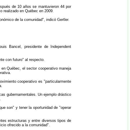
 Después de 10 años se mantuvieron 44 por
io realizado en Québec en 2009.
onómico de la comunidad", indicó Gertler.
Louis Bancel, presidente de Independent
te con futuro" al respecto.
e en Québec, el sector cooperativo maneja
rativa.
vimiento cooperativo es "particularmente
a.
ticas gubernamentales. Un ejemplo drástico
.
que son" y tener la oportunidad de "operar
ntes estructuras y entre diversos tipos de
cio ofrecido a la comunidad".