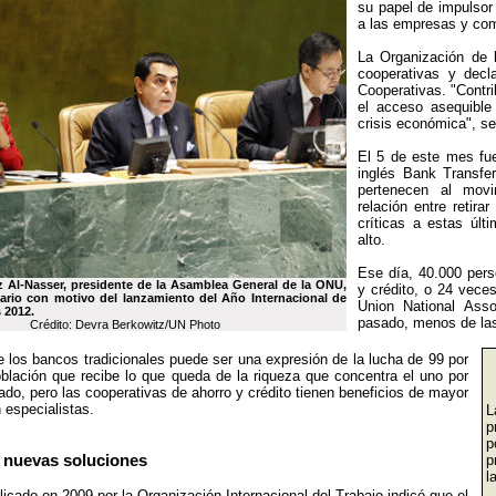
su papel de impulsor 
a las empresas y com
La Organización de 
cooperativas y decl
Cooperativas. "Contri
el acceso asequible
crisis económica", se
El 5 de este mes fu
inglés Bank Transfe
pertenecen al mov
relación entre retir
críticas a estas últ
alto.
Ese día, 40.000 pers
z Al-Nasser, presidente de la Asamblea General de la ONU,
y crédito, o 24 vece
enario con motivo del lanzamiento del Año Internacional de
Union National Ass
 2012.
pasado, menos de las
Crédito: Devra Berkowitz/UN Photo
 los bancos tradicionales puede ser una expresión de la lucha de 99 por
oblación que recibe lo que queda de la riqueza que concentra el uno por
do, pero las cooperativas de ahorro y crédito tienen beneficios de mayor
 especialistas.
L
p
p
 nuevas soluciones
p
l
icado en 2009 por la Organización Internacional del Trabajo indicó que el