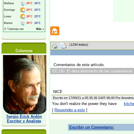
(1294 leidos)
Columna
Comentarios de este artículo:
EE.UU. El descubrimiento de las cooperativas -
NICE
Escrito en 17/09/21 a 05:35:36 GMT-06:00 Por Anonimo
You don't realize the power they have
kitch
[
Responder a esto
]
Sergio Erick Ardón
Escritor y Analista
Escribir un Comentario: