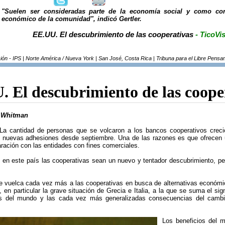
"Suelen ser consideradas parte de la economía social y como cont
económico de la comunidad", indicó Gertler.
EE.UU. El descubrimiento de las cooperativas
- TicoVi
ón - IPS | Norte América / Nueva York | San José, Costa Rica | Tribuna para el Libre Pensa
 El descubrimiento de las coope
h Whitman
La cantidad de personas que se volcaron a los bancos cooperativos creci
 nuevas adhesiones desde septiembre. Una de las razones es que ofrecen u
ración con las entidades con fines comerciales.
 en este país las cooperativas sean un nuevo y tentador descubrimiento, p
e vuelca cada vez más a las cooperativas en busca de alternativas económicas
 en particular la grave situación de Grecia e Italia, a la que se suma el sig
tes del mundo y las cada vez más generalizadas consecuencias del cambi
Los beneficios del m