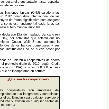
del desarrollo sustentable hasta respaldar
unidades locales.
las Naciones Unidas (ONU) saludó a las
aró 2012 como Año Internacional de las
buyen de forma significativa para asegurar
 a servicios, fundamental dada la actual
ñaló el foro mundial en 2009.
e declarado Día de Traslado Bancario (en
r Day) por activistas que aclaran que no
imiento Ocupa Wall Street, aunque la
ar fondos de los bancos comerciales y sus
imas instituciones no se puede pasar por
onas se unieron a cooperativas de ahorro
s el promedio diario de 2010, según Credit
ociation (CUNA) y unas 600.000 el año
 que se incorporaron en octubre.
¿Qué son las cooperativas?
as cooperativas son empresas de
ropiedad de sus integrantes y controladas
or ellos. Brindan casi cualquier servicio o
roducto y existen en cualquier sector de
a economía.