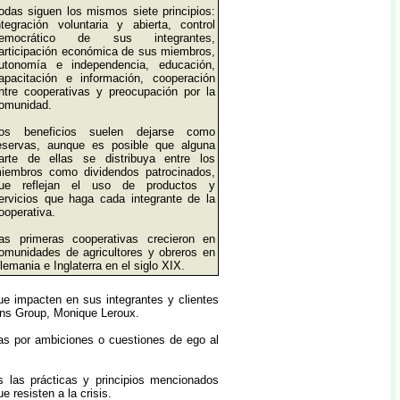
odas siguen los mismos siete principios:
ntegración voluntaria y abierta, control
emocrático de sus integrantes,
articipación económica de sus miembros,
utonomía e independencia, educación,
apacitación e información, cooperación
ntre cooperativas y preocupación por la
omunidad.
os beneficios suelen dejarse como
eservas, aunque es posible que alguna
arte de ellas se distribuya entre los
iembros como dividendos patrocinados,
ue reflejan el uso de productos y
ervicios que haga cada integrante de la
ooperativa.
as primeras cooperativas crecieron en
omunidades de agricultores y obreros en
lemania e Inglaterra en el siglo XIX.
e impacten en sus integrantes y clientes
dins Group, Monique Leroux.
as por ambiciones o cuestiones de ego al
 las prácticas y principios mencionados
 resisten a la crisis.