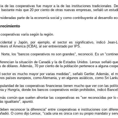
ia de las cooperativas fue mayor a la de las instituciones tradicionales.
s, bastante más que 20 por ciento de otras nuevas empresas, señaló un estud
nsideradas parte de la economía social y como contribuyente al desarrollo ec
crecimiento
 cooperativas varía según la región.
idental y Japón, por ejemplo, el sector es significativo, indicó Jean-
ers of America (ICBA), al ser entrevistado por IPS.
 Norte, los "bancos cooperativos no son grandes", reconoció. Es un "continen
ferencian la situación de Canadá y la de Estados Unidos. Leroux señaló qu
s de dólares. Además, 70 por ciento de la población pertenece a alguna coope
 sector es mucho mayor por varias medidas", señaló Gertler. Además, el mo
unos países europeos, como Alemania, y en algunos asiáticos, como Sri Lank
popularidad de las cooperativas financieras tienen mucho que ver con las polí
ia y Hungría, donde los bancos cooperativos están prohibidos, indicó Bancel
 más común que suelen afrontar las cooperativas es "ser reconocidas por lo 
s igualitario", apuntó.
"deben reconocer la diferencia" entre cooperativas e instituciones con difere
añadió. O como dijo Leroux, "cada una es única con su propio mandato y servi