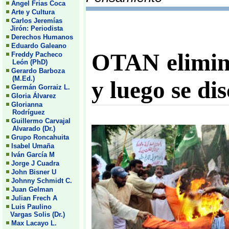
Angel Frias Coca
Arte y Cultura
Carlos Jeremías
Jirón: Periodista
Derechos Humanos
Eduardo Galeano
OTAN elimina
Freddy Pacheco
León (PhD)
Gerardo Barboza
(M.Ed.)
y luego se di
Germán Gorraiz L.
Gloria Álvarez
Glorianna
Rodríguez
Guillermo Carvajal
Alvarado (Dr.)
Grupo Roncahuita
Isabel Umaña
Iván García M
Jorge J Cuadra
John Bisner U
Johnny Schmidt C.
Juan Gelman
Julian Frech A
Luis Paulino
Vargas Solis (Dr.)
Max Lacayo L.