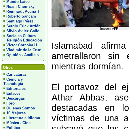
Mundo Laico
Noam Chomsky
Reinhardt Acuña T
Roberto Sancam
Santiago Pérez
Sergio Erick Ardón
Imagen: AFP
Silvio Avilez Gallo
Sociales Cultura
Religión Educación
Islamabad afirma
Víctor Corcoba H
Vladimir de la Cruz
ametrallaron sin 
Opinión - Análisis
mientras dormían.
Otros
Caricaturas
Ciencia y
Tecnología
El portavoz del ej
Editoriales
Enlaces
Athar Abbas, ase
Descargas
Foro
destacadas en lo
Quienes Somos
10 Mejores
víctimas de una a
Literatura e Idioma
Música - Cine
subrayó que los 
Política