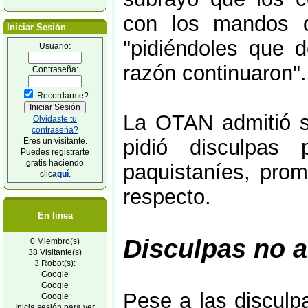
con los mandos d
Iniciar Sesión
"pidiéndoles que d
Usuario:
razón continuaron".
Contraseña:
Recordarme?
La OTAN admitió su
Olvidaste tu
contraseña?
pidió disculpas
Eres un visitante.
Puedes registrarte
gratis haciendo
paquistaníes, prom
clic
aquí
.
respecto.
En linea
Disculpas no 
0 Miembro(s)
38 Visitante(s)
3 Robot(s):
Google
Google
Pese a las disculp
Google
Inicia sesión para ver