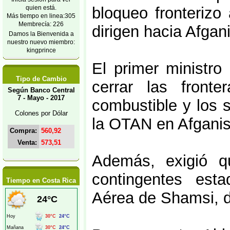
quien está.
bloqueo fronteriz
Más tiempo en linea:305
Membrecía: 226
dirigen hacia Afgan
Damos la Bienvenida a
nuestro nuevo miembro:
kingprince
El primer ministro
Tipo de Cambio
cerrar las front
Según Banco Central
7 - Mayo - 2017
combustible y los 
Colones por Dólar
la OTAN en Afganis
Compra:
560,92
Venta:
573,51
Además, exigió q
contingentes est
Tiempo en Costa Rica
Aérea de Shamsi, d