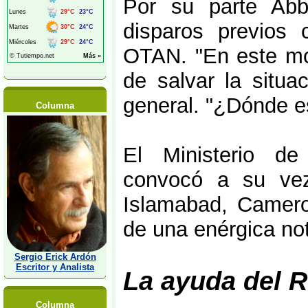
Por su parte Abb
disparos previos 
OTAN. "En este mo
de salvar la situa
general. "¿Dónde e
Columna
El Ministerio de
convocó a su vez
Islamabad, Camero
de una enérgica not
Sergio Erick Ardón
Escritor y Analista
La ayuda del 
Columna