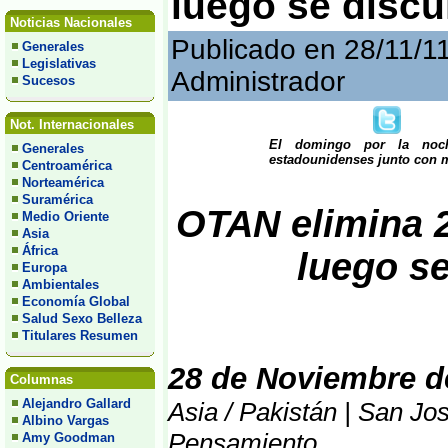
luego se discu
Noticias Nacionales
Publicado en 28/11/1
Generales
Legislativas
Administrador
Sucesos
Not. Internacionales
El domingo por la noch
Generales
estadounidenses junto con m
Centroamérica
Norteamérica
Suramérica
OTAN elimina 2
Medio Oriente
Asia
África
luego se
Europa
Ambientales
Economía Global
Salud Sexo Belleza
Titulares Resumen
28 de Noviembre d
Columnas
Alejandro Gallard
Asia / Pakistán | San Jos
Albino Vargas
Pensamiento
Amy Goodman