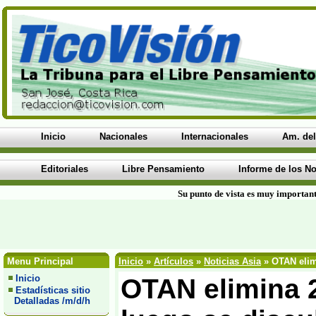
Inicio
Nacionales
Internacionales
Am. del
Editoriales
Libre Pensamiento
Informe de los No
Su punto de vista es muy important
Menu Principal
Inicio
»
Artículos
»
Noticias Asia
» OTAN elimi
Inicio
OTAN elimina 2
Estadísticas sitio
Detalladas /m/d/h