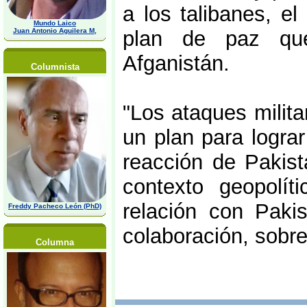
a los talibanes, e
Mundo Laico
Juan Antonio Aguilera M,
plan de paz que
Afganistán.
Columnista
"Los ataques milit
un plan para logra
reacción de Pakist
contexto geopolít
relación con Paki
Freddy Pacheco León (PhD)
colaboración, sobre
Columna