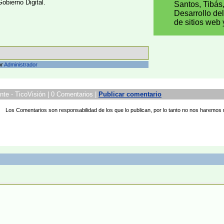
Gobierno Digital.
Santos, Tibás
Desarrollo de
de sitios web 
or
Administrador
nte - TicoVisión | 0 Comentarios |
Publicar comentario
Los Comentarios son responsabilidad de los que lo publican, por lo tanto no nos haremos