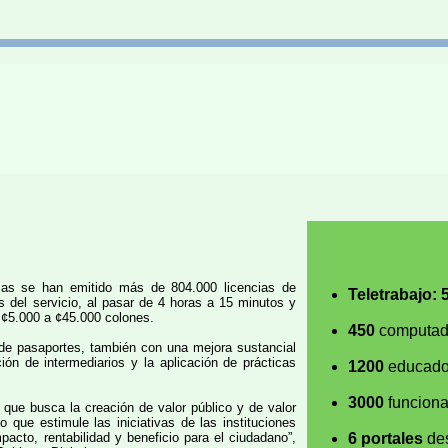
mas se han emitido más de 804.000 licencias de
Teletrabajo: 
s del servicio, al pasar de 4 horas a 15 minutos y
 ¢5.000 a ¢45.000 colones.
450
computado
de pasaportes, también con una mejora sustancial
ción de intermediarios y la aplicación de prácticas
1200
educador
3000
funciona
a que busca la creación de valor público y de valor
 que estimule las iniciativas de las instituciones
pacto, rentabilidad y beneficio para el ciudadano”,
6 portales
des