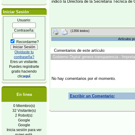
indicó la Directora de la Secretaría Técnica de 
Iniciar Sesión
Usuario:
Contraseña:
(1356 leidos)
Artículos p
Recordarme?
Comentarios de este artículo:
Olvidaste tu
Gobierno Digital genera transparencia - Importa
contraseña?
Eres un visitante.
Puedes registrarte
gratis haciendo
clic
aquí
.
No hay comentarios por el momento.
En linea
Escribir un Comentario:
0 Miembro(s)
32 Visitante(s)
2 Robot(s):
Google
Google
Inicia sesión para ver
quien está.