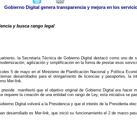
Gobierno Digital genera transparencia y mejora en los servici
dencia y busca rango legal
uatrienio, la Secretaría Técnica de Gobierno Digital destacó como uno de su
modernización, agilización y simplificación en la forma de prestar esos servici
coles 5 de mayo en el Ministerio de Planificación Nacional y Política Econ
emas desarrollados para el otorgamiento de licencias y pasaportes, la inte
omo Mer-link.
preside manifestó que el objetivo original de Gobierno Digital era hacer m
se requiere la creación de una entidad con rango de Ley, esta iniciativa se pa
ierno Digital volverá a la Presidencia y que el interés de la Presidenta electa
 desarrollado es Mer-link, que inició su funcionamiento el 2 de marzo pasad