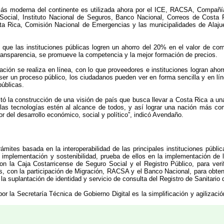
más moderna del continente es utilizada ahora por el ICE, RACSA, Compañí
ocial, Instituto Nacional de Seguros, Banco Nacional, Correos de Costa Ri
ta Rica, Comisión Nacional de Emergencias y las municipalidades de Alaju
 que las instituciones públicas logren un ahorro del 20% en el valor de co
ransparencia, se promueve la competencia y la mejor formación de precios.
ación se realiza en línea, con lo que proveedores e instituciones logran ahorr
 ser un proceso público, los ciudadanos pueden ver en forma sencilla y en l
públicas.
stó la construcción de una visión de país que busca llevar a Costa Rica a u
e las tecnologías estén al alcance de todos, y así lograr una nación más co
r del desarrollo económico, social y político”, indicó Avendaño.
rámites basada en la interoperabilidad de las principales instituciones públ
 implementación y sostenibilidad, prueba de ellos en la implementación de lo
n la Caja Costarricense de Seguro Social y el Registro Público, para veri
, con la participación de Migración, RACSA y el Banco Nacional, para obtene
la suplantación de identidad y servicio de consulta del Registro de Sanitario 
r la Secretaría Técnica de Gobierno Digital es la simplificación y agilizac