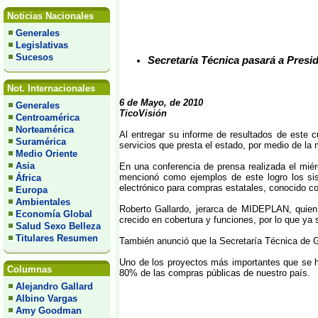
Noticias Nacionales
Generales
Legislativas
Sucesos
Secretaría Técnica pasará a Presi
Not. Internacionales
6 de Mayo, de 2010
Generales
TicoVisión
Centroamérica
Norteamérica
Al entregar su informe de resultados de este c
Suramérica
servicios que presta el estado, por medio de la 
Medio Oriente
Asia
En una conferencia de prensa realizada el miér
mencionó como ejemplos de este logro los sist
África
electrónico para compras estatales, conocido c
Europa
Ambientales
Roberto Gallardo, jerarca de MIDEPLAN, quien 
Economía Global
crecido en cobertura y funciones, por lo que ya 
Salud Sexo Belleza
Titulares Resumen
También anunció que la Secretaría Técnica de Gob
Uno de los proyectos más importantes que se han
Columnas
80% de las compras públicas de nuestro país.
Alejandro Gallard
Albino Vargas
Amy Goodman