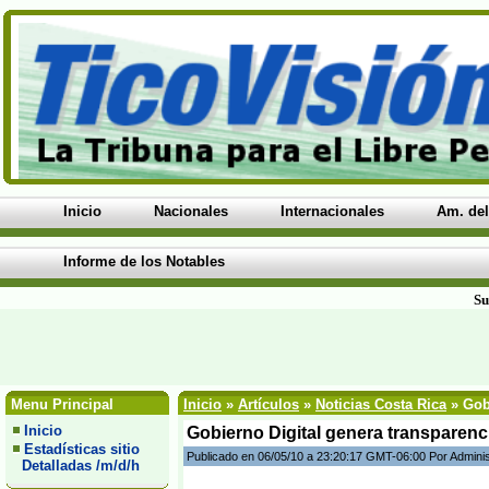
Inicio
Nacionales
Internacionales
Am. del
Informe de los Notables
Su
Menu Principal
Inicio
»
Artículos
»
Noticias Costa Rica
» Gobi
Inicio
Gobierno Digital genera transparenci
Estadísticas sitio
Publicado en 06/05/10 a 23:20:17 GMT-06:00 Por Admini
Detalladas /m/d/h