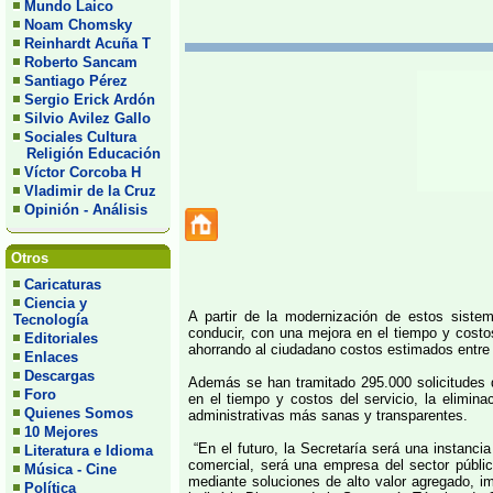
Mundo Laico
Noam Chomsky
Reinhardt Acuña T
Roberto Sancam
Santiago Pérez
Sergio Erick Ardón
Silvio Avilez Gallo
Sociales Cultura
Religión Educación
Víctor Corcoba H
Vladimir de la Cruz
Opinión - Análisis
Otros
Caricaturas
Ciencia y
A partir de la modernización de estos siste
Tecnología
conducir, con una mejora en el tiempo y costo
Editoriales
ahorrando al ciudadano costos estimados entre
Enlaces
Descargas
Además se han tramitado 295.000 solicitudes 
Foro
en el tiempo y costos del servicio, la elimina
Quienes Somos
administrativas más sanas y transparentes.
10 Mejores
“En el futuro, la Secretaría será una instanci
Literatura e Idioma
comercial, será una empresa del sector público
Música - Cine
mediante soluciones de alto valor agregado, im
Política