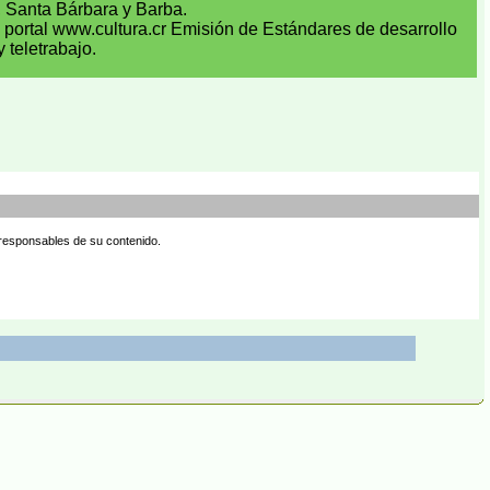
, Santa Bárbara y Barba.
l portal www.cultura.cr Emisión de Estándares de desarrollo
y teletrabajo.
 responsables de su contenido.