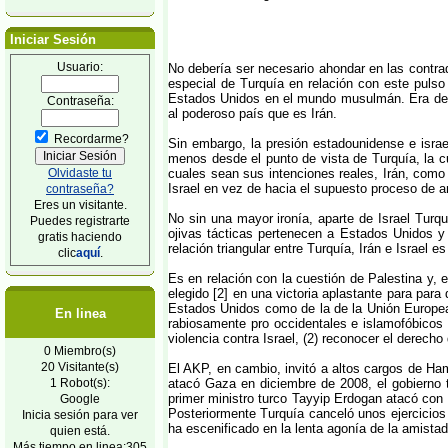
Iniciar Sesión
Usuario:
No debería ser necesario ahondar en las contrad
especial de Turquía en relación con este pulso 
Estados Unidos en el mundo musulmán. Era de es
Contraseña:
al poderoso país que es Irán.
Recordarme?
Sin embargo, la presión estadounidense e israel
menos desde el punto de vista de Turquía, la cu
Olvidaste tu
cuales sean sus intenciones reales, Irán, como 
Israel en vez de hacia el supuesto proceso de 
contraseña?
Eres un visitante.
No sin una mayor ironía, aparte de Israel Turq
Puedes registrarte
ojivas tácticas pertenecen a Estados Unidos y 
gratis haciendo
relación triangular entre Turquía, Irán e Israel 
clic
aquí
.
Es en relación con la cuestión de Palestina y, 
elegido [2] en una victoria aplastante para para
Estados Unidos como de la de la Unión Europea 
En linea
rabiosamente pro occidentales e islamofóbicos d
violencia contra Israel, (2) reconocer el derecho 
0 Miembro(s)
20 Visitante(s)
El AKP, en cambio, invitó a altos cargos de Ha
1 Robot(s):
atacó Gaza en diciembre de 2008, el gobierno 
primer ministro turco Tayyip Erdogan atacó con 
Google
Posteriormente Turquía canceló unos ejercicios
Inicia sesión para ver
ha escenificado en la lenta agonía de la amistad 
quien está.
Más tiempo en linea:305