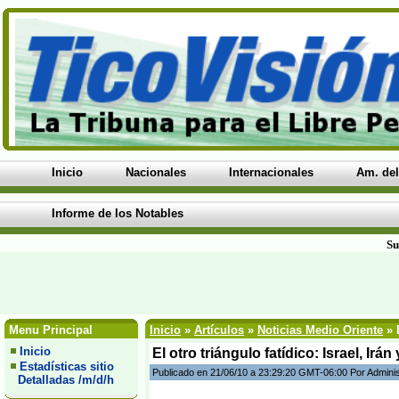
Inicio
Nacionales
Internacionales
Am. del
Informe de los Notables
Su
Menu Principal
Inicio
»
Artículos
»
Noticias Medio Oriente
» E
Inicio
El otro triángulo fatídico: Israel, Irá
Estadísticas sitio
Publicado en 21/06/10 a 23:29:20 GMT-06:00 Por Admini
Detalladas /m/d/h