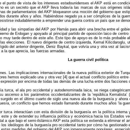
e el punto de vista de los intereses estadounidenses el AKP está en condic
o es un secreto que el AKP lleva todavía las marcas de sus orígenes islám
s de parlamentarios del AKP bloquearon una moción del gobierno que estipula
iados durante años y años. Habiéndose negado ya a ser cómplices de la guer
sistirse indudablemente a emprender una guerra contra un país que se denom
bilidad y las simpatías del AKP por Hamás para abrir una brecha entre el gobi
erno de Erdogan y apoyado al principal partido de oposición laico de centro 
o muy tarde dentro de este año. Este tipo de apoyo es de lo más probable ah
 las elecciones. El nuevo dirigente de centro izquierda, Kemal Kilicdaroglu, ut
ígido del anterior dirigente, Deniz Baykal, que volvía una y otra vez al laici
 a la que aprecia, las fuerzas armadas.
La guerra civil política
ones. Las implicaciones internacionales de la nueva política exterior de Tur
riores hemos explicado una y otra vez [4] que el actual conflicto político entre
na expresión por encima de todas las demás de una lucha entre dos facciones de
sía turca, el ala pro occidental y autodenominada laica, se niega categórica
 ascenso a los parámetros occidentalizantes de la ‘república Kemalista’ (K
surgido en el último cuarto de siglo una nueva ala de la burguesía y ahora
rguesía, un conflicto que hemos estado llamando durante muchos años ‘la guerra 
ior turca interactúan con esta división de la burguesía en la política inte
 el este y de extender su influencia política y económica hacia los Estados 
tal a que bajo el semi-ilslámico AKP esta política se extienda a eliminar el a
los ideólogos de la burguesía pro occidental tanto por cómo ha gestionado el
s, estas medidas del gobierno del AKP son inmensamente populares, especialm