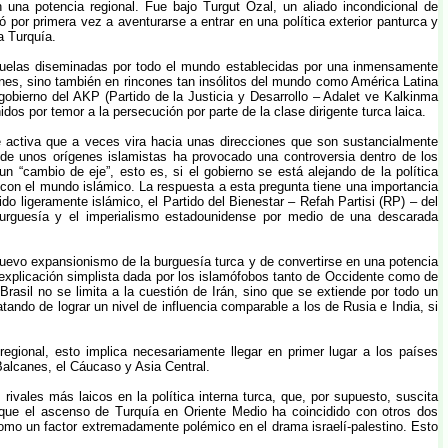
 una potencia regional. Fue bajo Turgut Ozal, un aliado incondicional de
 por primera vez a aventurarse a entrar en una política exterior panturca y
a Turquía.
escuelas diseminadas por todo el mundo establecidas por una inmensamente
nes, sino también en rincones tan insólitos del mundo como América Latina
obierno del AKP (Partido de la Justicia y Desarrollo – Adalet ve Kalkinma
dos por temor a la persecución por parte de la clase dirigente turca laica.
e activa que a veces vira hacia unas direcciones que son sustancialmente
a de unos orígenes islamistas ha provocado una controversia dentro de los
un “cambio de eje”, esto es, si el gobierno se está alejando de la política
s con el mundo islámico. La respuesta a esta pregunta tiene una importancia
o ligeramente islámico, el Partido del Bienestar – Refah Partisi (RP) – del
a burguesía y el imperialismo estadounidense por medio de una descarada
 nuevo expansionismo de la burguesía turca y de convertirse en una potencia
a explicación simplista dada por los islamófobos tanto de Occidente como de
Brasil no se limita a la cuestión de Irán, sino que se extiende por todo un
do de lograr un nivel de influencia comparable a los de Rusia e India, si
regional, esto implica necesariamente llegar en primer lugar a los países
Balcanes, el Cáucaso y Asia Central.
vales más laicos en la política interna turca, que, por supuesto, suscita
 que el ascenso de Turquía en Oriente Medio ha coincidido con otros dos
omo un factor extremadamente polémico en el drama israelí-palestino. Esto