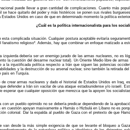
internacional puede llevar a gran cantidad de complicaciones. Cuanto más po
ícil se hace quitarlo del poder y más histéricos se ponen sus rivales burgues
ra Estados Unidos en caso de que en determinado momento la política exterio
¿Cuál es la política internacionalista para los social
n esta complicada situación. Cualquier postura aceptable evitaría segurament
a el fanatismo religioso*. Además, hay que combinar un enfoque matizado a es
a izquierda debería ser un enemigo jurado de las armas nucleares, no es ló
nto la cuestión del desarme nuclear total). Un Oriente Medio libre de arma
a la injustificada política respecto a Irán que siguen las potencias occiden
ilidades y la destrucción de su arsenal nuclear, sino también la retirada del
e país en Turquía.
o de crear armas nucleares y dado el historial de Estados Unidos en Iraq, e
ía que defender a Irán sin vacilar de una ataque estadounidense y/o israelí. E
de esperar que cualquier oposición que merezca que la apoyen los socialistas,
ta con un pueblo oprimido no se debería predicar dependiendo de la aprobación
los en cuestión apoyan masivamente a Hamás o Hizbulá en Líbano no es porqu
ción colonial. Dar la espalda al pueblo de Gaza con el pretexto de que Ham
ue van desde la más simple exigencia de que se levante el bloqueo a Gaza h
endientemente de la naturaleza política e ideológica de los dirigentes pale