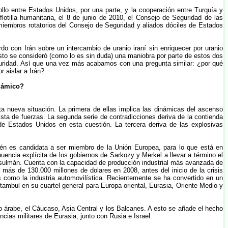
llo entre Estados Unidos, por una parte, y la cooperación entre Turquía y
lotilla humanitaria, el 8 de junio de 2010, el Consejo de Seguridad de las
, miembros rotatorios del Consejo de Seguridad y aliados dóciles de Estados
 con Irán sobre un intercambio de uranio iraní sin enriquecer por uranio
sto se consideró (como lo es sin duda) una maniobra por parte de estos dos
uridad. Así que una vez más acabamos con una pregunta similar: ¿por qué
r aislar a Irán?
lámico?
a nueva situación. La primera de ellas implica las dinámicas del ascenso
ista de fuerzas. La segunda serie de contradicciones deriva de la contienda
a de Estados Unidos en esta cuestión. La tercera deriva de las explosivas
bién es candidata a ser miembro de la Unión Europea, para lo que está en
encia explícita de los gobiernos de Sarkozy y Merkel a llevar a término el
usulmán. Cuenta con la capacidad de producción industrial más avanzada de
ás de 130.000 millones de dolares en 2008, antes del inicio de la crisis
como la industria automovilística. Recientemente se ha convertido en un
tambul en su cuartel general para Europa oriental, Eurasia, Oriente Medio y
do árabe, el Cáucaso, Asia Central y los Balcanes. A esto se añade el hecho
cias militares de Eurasia, junto con Rusia e Israel.