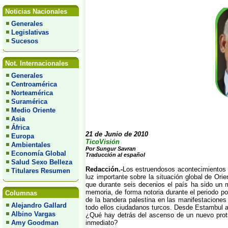
Noticias Nacionales
Generales
Legislativas
Sucesos
Not. Internacionales
Generales
Centroamérica
Norteamérica
Suramérica
Medio Oriente
Asia
África
21 de Junio de 2010
Europa
TicoVisión
Ambientales
Por Sungur Savran
Economía Global
Traducción al español
Salud Sexo Belleza
Redacción.-
Los estruendosos acontecimientos d
Titulares Resumen
luz importante sobre la situación global de Or
que durante seis decenios el país ha sido un
memoria, de forma notoria durante el periodo pos
Columnas
de la bandera palestina en las manifestaciones
Alejandro Gallard
todo ellos ciudadanos turcos. Desde Estambul a
Albino Vargas
¿Qué hay detrás del ascenso de un nuevo protag
Amy Goodman
inmediato?