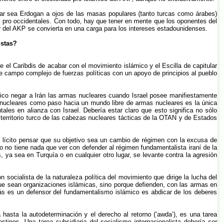
pular sea Erdogan a ojos de las masas populares (tanto turcas como árabes)
es pro occidentales. Con todo, hay que tener en mente que los oponentes del
r del AKP se convierta en una carga para los intereses estadounidenses.
istas?
e el Caribdis de acabar con el movimiento islámico y el Escilla de capitular
te campo complejo de fuerzas políticas con un apoyo de principios al pueblo
gico negar a Irán las armas nucleares cuando Israel posee manifiestamente
s nucleares como paso hacia un mundo libre de armas nucleares es la única
tales en alianza con Israel. Debería estar claro que esto significa no sólo
 territorio turco de las cabezas nucleares tácticas de la OTAN y de Estados
s lícito pensar que su objetivo sea un cambio de régimen con la excusa de
sto no tiene nada que ver con defender al régimen fundamentalista iraní de la
 ya sea en Turquía o en cualquier otro lugar, se levante contra la agresión
 socialista de la naturaleza política del movimiento que dirige la lucha del
e sean organizaciones islámicas, sino porque defienden, con las armas en
ás es un defensor del fundamentalismo islámico es abdicar de los deberes
asta la autodeterminación y el derecho al retorno (‘awda’), es una tarea
stinos. Una tarea subsidiaria del socialismo internacionalista debería ser