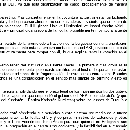
s de la OLP, ya que esta organización ha caído, probablemente de manera
o palestino. Más concretamente en la coyuntura actual, si estamos luchando
uía y Erdogan personalmente no son salvadores. Es cierto que un Islam de
os palestinos. El IHH (Insan Hak ve Hürriyetleri ve Insani Yardim Vakfi –
 y principal organizadora de la flotilla, probablemente movilizó a la gente
n partido de la prometedora fracción de la burguesía con una orientación
o, es precisamente esta naturaleza contradictoria del AKP, dividido como está
tructuralmente para romper con él, lo que explica tanto la votación en el
erno rehén del statu quo en Oriente Medio. La primera y más obvia es la
ere considerablemente, pero existe similitud en el hecho de que ambas están
en factor adicional de la fragmentación de este pueblo entre varios Estados
chos es una contradicción en el sentido más simple del término y esto es
errorista, ¡olvidando que el brazo legal de los movimientos kurdos obtuvo
do’ o ‘ apertura’ que emprendió el gobierno del AKP el pasado otoño (y que
 del Kurdistán – Partiya Karkerên Kurdistan) sobre los kurdos de Turquía a
 hecho está ofreciendo sus servicios a este sistema por medio de la nueva
israelí a la flotilla, el 8 y 9 de junio, ministros de Exteriores y otras
abe y el Foro Económico Turco-Árabe para que quien si no Erdogan y sus
, la integración en el capitalismo occidental y la flexibilidad en el mercado