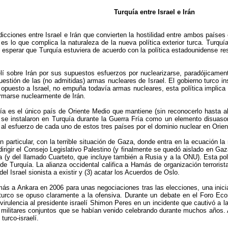
Turquía entre Israel e Irán
icciones entre Israel e Irán que convierten la hostilidad entre ambos paíse
es lo que complica la naturaleza de la nueva política exterior turca. Turqu
perar que Turquía estuviera de acuerdo con la política estadounidense res
í sobre Irán por sus supuestos esfuerzos por nuclearizarse, paradójicamente
estión de las (no admitidas) armas nucleares de Israel. El gobierno turco i
opuesto a Israel, no empuña todavía armas nucleares, esta política implica 
armarse nuclearmente de Irán.
uía es el único país de Oriente Medio que mantiene (sin reconocerlo hasta a
se instalaron en Turquía durante la Guerra Fría como un elemento disuasor
es al esfuerzo de cada uno de estos tres países por el dominio nuclear en Orie
en particular, con la terrible situación de Gaza, donde entra en la ecuació
 dirigir el Consejo Legislativo Palestino (y finalmente se quedó aislado en G
(y del llamado Cuarteto, que incluye también a Rusia y a la ONU). Esta polí
e Turquía. La alianza occidental califica a Hamás de organización terrorista
del Israel sionista a existir y (3) acatar los Acuerdos de Oslo.
más a Ankara en 2006 para unas negociaciones tras las elecciones, una inici
turco se opuso claramente a la ofensiva. Durante un debate en el Foro Econ
virulencia al presidente israelí Shimon Peres en un incidente que cautivó a l
 militares conjuntos que se habían venido celebrando durante muchos años. 
turco-israelí.