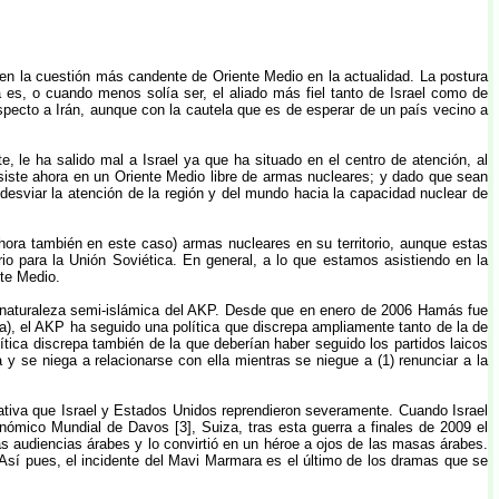
s en la cuestión más candente de Oriente Medio en la actualidad. La postura
ía es, o cuando menos solía ser, el aliado más fiel tanto de Israel como de
pecto a Irán, aunque con la cautela que es de esperar de un país vecino a
, le ha salido mal a Israel ya que ha situado en el centro de atención, al
nsiste ahora en un Oriente Medio libre de armas nucleares; y dado que sean
desviar la atención de la región y del mundo hacia la capacidad nuclear de
hora también en este caso) armas nucleares en su territorio, aunque estas
io para la Unión Soviética. En general, a lo que estamos asistiendo en la
nte Medio.
n la naturaleza semi-islámica del AKP. Desde que en enero de 2006 Hamás fue
aza), el AKP ha seguido una política que discrepa ampliamente tanto de la de
tica discrepa también de la que deberían haber seguido los partidos laicos
 y se niega a relacionarse con ella mientras se niegue a (1) renunciar a la
ativa que Israel y Estados Unidos reprendieron severamente. Cuando Israel
ómico Mundial de Davos [3], Suiza, tras esta guerra a finales de 2009 el
as audiencias árabes y lo convirtió en un héroe a ojos de las masas árabes.
Así pues, el incidente del Mavi Marmara es el último de los dramas que se