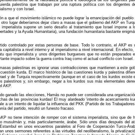
uierda palestina que trabajan por una ruptura política con los dirigente
ialismo y con Israel.
ción a que el movimiento islámico no puede lograr la emancipación del puebl
 otro lugar deberíamos dejar claro a masas que el gobierno del AKP en Turq
 imperialista supone un serio desafío al tratamiento que Israel impone a l
tades y la Ayuda Humanitaria), una fundación humanitaria bastante enigmática
ido controlado por estas personas de base. Todo lo contrario, el AKP es u
 capitalista a nivel interno y al imperialismo a nivel internacional. En efect
atu quo imperialista y unos dirigentes burgueses que no están preparados es
nte impacto sobre la guerra contra Iraq como el actual conflicto con Israel.
asas palestinas es ignorar unas contradicciones que mantienen a este gobi
cuestión kurda. El marco histórico de las cuestiones kurda y palestina difi
srael y de Turquía respectivamente (aunque en el caso de los kurdos existe 
os palestinos y, sin embargo, negar a los kurdos sus más elementales dere
el AKP.
o ganado las elecciones, Hamás no puede ser considerada una organización t
has de las provincias kurdas! El muy alardeado ‘intento de acercamiento kur
a un intento de liquidar la influencia del PKK (Partido de los Trabajadores
a del partido, resultó un funesto fracaso.
AKP no tiene intención de romper con el sistema imperialista, sino que de
musulmán y, más particularmente, árabe. Sólo unos días después del ataque 
 Estambul en unos encuentros paralelos al Foro de Cooperación Turco-Ár
n unos sermones referentes a las virtudes del neoliberalismo, la privatización