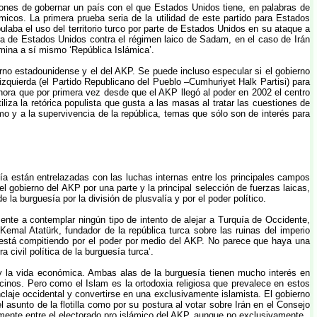
iones de gobernar un país con el que Estados Unidos tiene, en palabras de
icos. La primera prueba seria de la utilidad de este partido para Estados
ba el uso del territorio turco por parte de Estados Unidos en su ataque a
ra de Estados Unidos contra el régimen laico de Sadam, en el caso de Irán
ina a sí mismo ‘República Islámica’.
erno estadounidense y el del AKP. Se puede incluso especular si el gobierno
izquierda (el Partido Republicano del Pueblo –Cumhuriyet Halk Partisi) para
ora que por primera vez desde que el AKP llegó al poder en 2002 el centro
iliza la retórica populista que gusta a las masas al tratar las cuestiones de
smo y a la supervivencia de la república, temas que sólo son de interés para
quía están entrelazadas con las luchas internas entre los principales campos
 el gobierno del AKP por una parte y la principal selección de fuerzas laicas,
 la burguesía por la división de plusvalía y por el poder político.
mente a contemplar ningún tipo de intento de alejar a Turquía de Occidente,
emal Atatürk, fundador de la república turca sobre las ruinas del imperio
 está compitiendo por el poder por medio del AKP. No parece que haya una
civil política de la burguesía turca’.
rna y la vida económica. Ambas alas de la burguesía tienen mucho interés en
vecinos. Pero como el Islam es la ortodoxia religiosa que prevalece en estos
nclaje occidental y convertirse en una exclusivamente islamista. El gobierno
 asunto de la flotilla como por su postura al votar sobre Irán en el Consejo
ente entre el electorado pro islámico del AKP, aunque no exclusivamente.