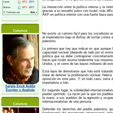
La interacción entre la política interna y la 
gracias a su resuelto pulso con Israel, más dif
AKP en política interior son una fuerte baza pa
Columna
No existe un camino fácil para los socialistas e
al imperialismo bajo el disfraz de luchar contr
palestino.
Lo primero que hay que indicar es que aunque l
capacidad nuclear (dejando de lado por el mome
política que se debe contraponer concretamente 
hacer que Israel asuma totalmente sus responsab
Unidos, y el cierre de las bases militares de est
Está lejos de demotrarse que Irán esté tratand
tratar de detener la proliferación nuclear. Habr
oposición en este país. Y, en todo caso, sería 
imperialista a Irán.
Sergio Erick Ardón
Escritor y Analista
En segundo lugar, la solidaridad internacionalis
pueblo oprimido. La razón por la que los pueb
la mano, a sus pueblos de la agresión y ocupa
internacionalistas de una persona.
Columna
Defender los derechos del pueblo palestino, q
fundamental del movimiento internacional, indep