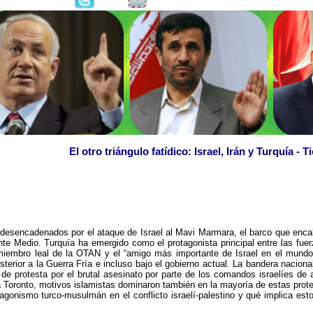
El otro triángulo fatídico: Israel, Irán y Turquía - 
esencadenados por el ataque de Israel al Mavi Marmara, el barco que encabe
iente Medio. Turquía ha emergido como el protagonista principal entre las f
 miembro leal de la OTAN y el “amigo más importante de Israel en el mu
terior a la Guerra Fría e incluso bajo el gobierno actual. La bandera nacion
 de protesta por el brutal asesinato por parte de los comandos israelíes d
 Toronto, motivos islamistas dominaron también en la mayoría de estas prote
onismo turco-musulmán en el conflicto israelí-palestino y qué implica esto