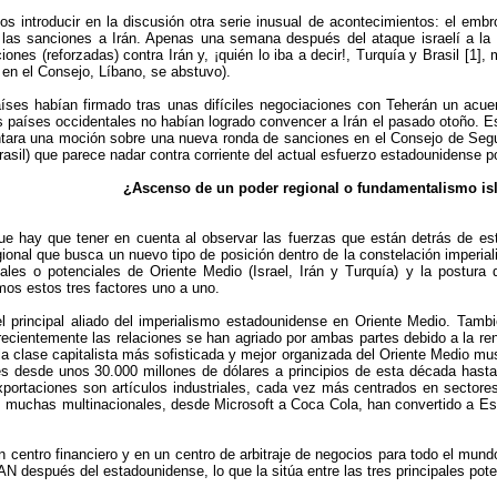
 introducir en la discusión otra serie inusual de acontecimientos: el embro
e las sanciones a Irán. Apenas una semana después del ataque israelí a la f
nes (reforzadas) contra Irán y, ¡quién lo iba a decir!, Turquía y Brasil [1]
 en el Consejo, Líbano, se abstuvo).
s habían firmado tras unas difíciles negociaciones con Teherán un acuerdo
s países occidentales no habían logrado convencer a Irán el pasado otoño. E
ntara una moción sobre una nueva ronda de sanciones en el Consejo de Seg
rasil) que parece nadar contra corriente del actual esfuerzo estadounidense po
¿Ascenso de un poder regional o fundamentalismo is
ue hay que tener en cuenta al observar las fuerzas que están detrás de est
onal que busca un nuevo tipo de posición dentro de la constelación imperial
reales o potenciales de Oriente Medio (Israel, Irán y Turquía) y la postur
amos estos tres factores uno a uno.
el principal aliado del imperialismo estadounidense en Oriente Medio. Tam
cientemente las relaciones se han agriado por ambas partes debido a la renu
la clase capitalista más sofisticada y mejor organizada del Oriente Medio m
 desde unos 30.000 millones de dólares a principios de esta década hasta m
rtaciones son artículos industriales, cada vez más centrados en sectores 
ta: muchas multinacionales, desde Microsoft a Coca Cola, han convertido a Es
n centro financiero y en un centro de arbitraje de negocios para todo el mun
N después del estadounidense, lo que la sitúa entre las tres principales poten