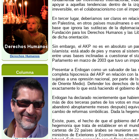
apoyar a aquellas tendencias dentro de la izq
irreversible, en el colaboracionismo con el imper
En tercer lugar, deberíamos ser claros en rela
en Palestina, en otros países musulmanes o en
base que ignora las sutilezas de la diplomacia
Fundación para los Derechos Humanos y las Liber
de dicha orientación.
Sin embargo, el AKP no es en absoluto un part
islamista: está atado de pies y manos al sistema
entre unas bases inclinadas a cuestionar el st
Derechos Humanos
Parlamento en marzo de 2003 que tuvo un importa
Presentar a Erdogan como un salvador de las m
Columna
completa hipocresía del AKP en relación con la 
sujetas a una opresión nacional, por parte de I
de Oriente Medio). Defender los derechos de l
exactamente lo que está haciendo el gobierno d
Erdogan ha declarado recientemente que habiend
más de dos terceras partes de los votos en muc
abandonó abruptamente meses después) equivale 
cambio de reformas simbólicas. Dada la hegemoní
Existe, pues, el hecho de que el gobierno del 
hegemonía que trata de establecer en el mundo 
carteras de 22 países árabes se reunieron en
ministros de Exteriores y Economía les ofreciera