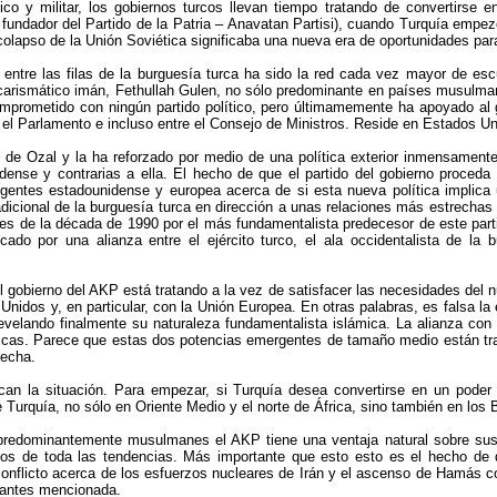
o y militar, los gobiernos turcos llevan tiempo tratando de convertirse en
fundador del Partido de la Patria – Anavatan Partisi), cuando Turquía empezó
 colapso de la Unión Soviética significaba una nueva era de oportunidades par
n entre las filas de la burguesía turca ha sido la red cada vez mayor de 
n carismático imán, Fethullah Gulen, no sólo predominante en países musulma
omprometido con ningún partido político, pero últimamemente ha apoyado al g
P, el Parlamento e incluso entre el Consejo de Ministros. Reside en Estados Uni
n de Ozal y la ha reforzado por medio de una política exterior inmensament
nidense y contrarias a ella. El hecho de que el partido del gobierno proced
rigentes estadounidense y europea acerca de si esta nueva política implica 
radicional de la burguesía turca en dirección a unas relaciones más estrecha
les de la década de 1990 por el más fundamentalista predecesor de este partid
cado por una alianza entre el ejército turco, el ala occidentalista de l
el gobierno del AKP está tratando a la vez de satisfacer las necesidades del
Unidos y, en particular, con la Unión Europea. En otras palabras, es falsa l
evelando finalmente su naturaleza fundamentalista islámica. La alianza con 
cas. Parece que estas dos potencias emergentes de tamaño medio están tratan
recha.
can la situación. Para empezar, si Turquía desea convertirse en un poder 
Turquía, no sólo en Oriente Medio y el norte de África, sino también en los 
predominantemente musulmanes el AKP tiene una ventaja natural sobre sus ri
obos de toda las tendencias. Más importante que esto esto es el hecho de
conflicto acerca de los esfuerzos nucleares de Irán y el ascenso de Hamás c
s antes mencionada.