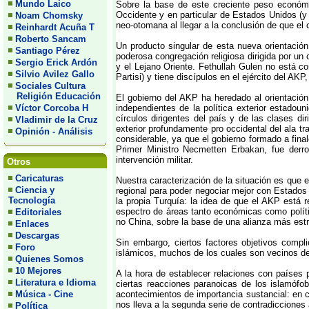
Mundo Laico
Sobre la base de este creciente peso económic
Occidente y en particular de Estados Unidos (y 
Noam Chomsky
neo-otomana al llegar a la conclusión de que el
Reinhardt Acuña T
Roberto Sancam
Un producto singular de esta nueva orientació
Santiago Pérez
poderosa congregación religiosa dirigida por u
Sergio Erick Ardón
y el Lejano Oriente. Fethullah Gulen no está c
Silvio Avilez Gallo
Partisi) y tiene discípulos en el ejército del AK
Sociales Cultura
Religión Educación
El gobierno del AKP ha heredado al orientació
Víctor Corcoba H
independientes de la política exterior estadou
círculos dirigentes del país y de las clases di
Vladimir de la Cruz
exterior profundamente pro occidental del ala t
Opinión - Análisis
considerable, ya que el gobierno formado a fina
Primer Ministro Necmetten Erbakan, fue derro
intervención militar.
Otros
Caricaturas
Nuestra caracterización de la situación es que 
Ciencia y
regional para poder negociar mejor con Estados 
Tecnología
la propia Turquía: la idea de que el AKP está r
espectro de áreas tanto económicas como políti
Editoriales
no China, sobre la base de una alianza más est
Enlaces
Descargas
Sin embargo, ciertos factores objetivos compli
Foro
islámicos, muchos de los cuales son vecinos de 
Quienes Somos
10 Mejores
A la hora de establecer relaciones con países 
Literatura e Idioma
ciertas reacciones paranoicas de los islamóf
Música - Cine
acontecimientos de importancia sustancial: en 
nos lleva a la segunda serie de contradiccione
Política