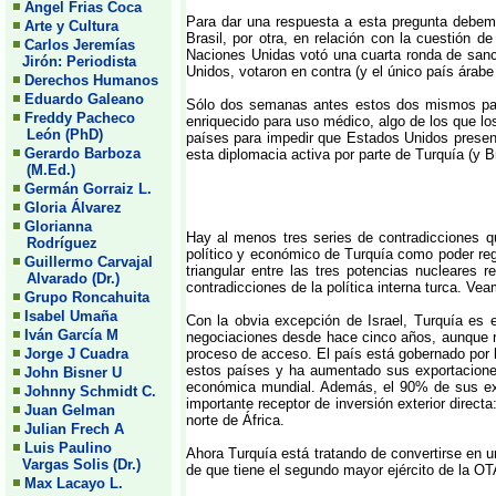
Angel Frias Coca
Para dar una respuesta a esta pregunta debemos
Arte y Cultura
Brasil, por otra, en relación con la cuestión d
Carlos Jeremías
Naciones Unidas votó una cuarta ronda de sancio
Jirón: Periodista
Unidos, votaron en contra (y el único país árabe
Derechos Humanos
Eduardo Galeano
Sólo dos semanas antes estos dos mismos paíse
Freddy Pacheco
enriquecido para uso médico, algo de los que lo
León (PhD)
países para impedir que Estados Unidos prese
Gerardo Barboza
esta diplomacia activa por parte de Turquía (y B
(M.Ed.)
Germán Gorraiz L.
Gloria Álvarez
Glorianna
Hay al menos tres series de contradicciones q
Rodríguez
político y económico de Turquía como poder regi
Guillermo Carvajal
triangular entre las tres potencias nucleares 
Alvarado (Dr.)
contradicciones de la política interna turca. Ve
Grupo Roncahuita
Isabel Umaña
Con la obvia excepción de Israel, Turquía es 
Iván García M
negociaciones desde hace cinco años, aunque re
Jorge J Cuadra
proceso de acceso. El país está gobernado por 
estos países y ha aumentado sus exportaciones
John Bisner U
económica mundial. Además, el 90% de sus expo
Johnny Schmidt C.
importante receptor de inversión exterior direc
Juan Gelman
norte de África.
Julian Frech A
Luis Paulino
Ahora Turquía está tratando de convertirse en u
Vargas Solis (Dr.)
de que tiene el segundo mayor ejército de la OTA
Max Lacayo L.