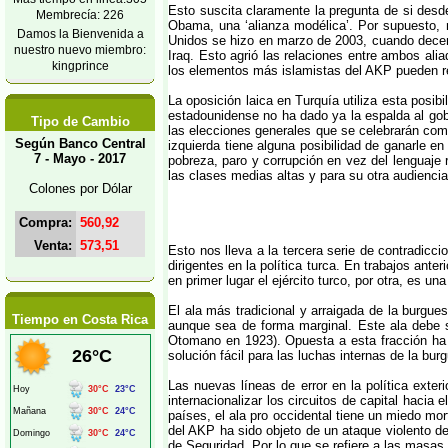
Esto suscita claramente la pregunta de si desd
Membrecía: 226
Obama, una ‘alianza modélica’. Por supuesto, n
Damos la Bienvenida a
Unidos se hizo en marzo de 2003, cuando decena
nuestro nuevo miembro:
Iraq. Esto agrió las relaciones entre ambos al
kingprince
los elementos más islamistas del AKP pueden re
La oposición laica en Turquía utiliza esta posi
estadounidense no ha dado ya la espalda al gobi
Tipo de Cambio
las elecciones generales que se celebrarán com
Según Banco Central
izquierda tiene alguna posibilidad de ganarle en
7 - Mayo - 2017
pobreza, paro y corrupción en vez del lenguaje r
las clases medias altas y para su otra audiencia
Colones por Dólar
Compra:
560,92
Venta:
573,51
Esto nos lleva a la tercera serie de contradicci
dirigentes en la política turca. En trabajos ante
en primer lugar el ejército turco, por otra, es u
El ala más tradicional y arraigada de la burgue
Tiempo en Costa Rica
aunque sea de forma marginal. Este ala debe su
Otomano en 1923). Opuesta a esta fracción ha 
solución fácil para las luchas internas de la bu
Las nuevas líneas de error en la política exter
internacionalizar los circuitos de capital hacia
países, el ala pro occidental tiene un miedo mor
del AKP ha sido objeto de un ataque violento de 
de Seguridad. Por lo que se refiere a las masa