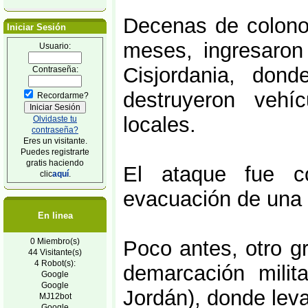
Decenas de colono
Iniciar Sesión
meses, ingresaron 
Usuario:
Cisjordania, dond
Contraseña:
destruyeron vehíc
Recordarme?
locales.
Olvidaste tu
contraseña?
Eres un visitante.
Puedes registrarte
gratis haciendo
El ataque fue co
clic
aquí
.
evacuación de una c
En linea
0 Miembro(s)
Poco antes, otro g
44 Visitante(s)
4 Robot(s):
demarcación milit
Google
Google
Jordán), donde leva
MJ12bot
Google