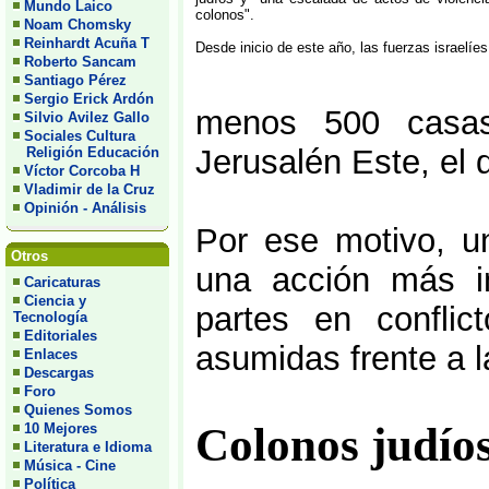
Mundo Laico
colonos".
Noam Chomsky
Reinhardt Acuña T
Desde inicio de este año, las fuerzas israelíes
Roberto Sancam
Santiago Pérez
Sergio Erick Ardón
menos 500 casas
Silvio Avilez Gallo
Sociales Cultura
Jerusalén Este, el 
Religión Educación
Víctor Corcoba H
Vladimir de la Cruz
Opinión - Análisis
Por ese motivo, u
Otros
una acción más in
Caricaturas
Ciencia y
partes en conflic
Tecnología
Editoriales
asumidas frente a l
Enlaces
Descargas
Foro
Quienes Somos
Colonos judíos
10 Mejores
Literatura e Idioma
Música - Cine
Política