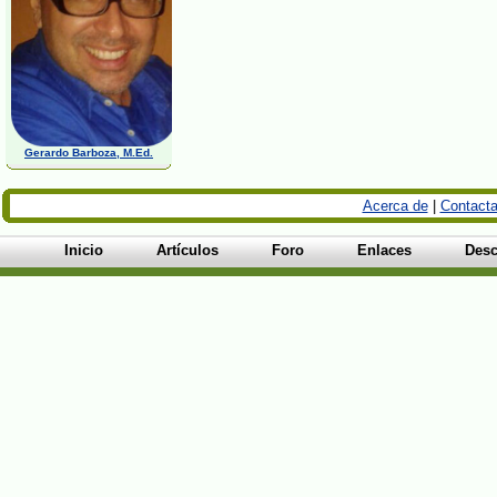
Gerardo Barboza, M.Ed.
Acerca de
|
Contacta
Inicio
Artículos
Foro
Enlaces
Desc