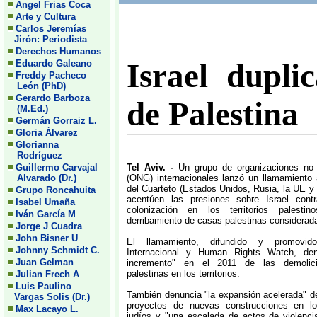
Angel Frias Coca
Arte y Cultura
Carlos Jeremías
Jirón: Periodista
Derechos Humanos
Israel dupli
Eduardo Galeano
Freddy Pacheco
León (PhD)
Gerardo Barboza
de Palestina
(M.Ed.)
Germán Gorraiz L.
Gloria Álvarez
Glorianna
Rodríguez
Guillermo Carvajal
Tel Aviv. -
Un grupo de organizaciones no
Alvarado (Dr.)
(ONG) internacionales lanzó un llamamiento
del Cuarteto (Estados Unidos, Rusia, la UE y
Grupo Roncahuita
acentúen las presiones sobre Israel contr
Isabel Umaña
colonización en los territorios palesti
Iván García M
derribamiento de casas palestinas considerad
Jorge J Cuadra
John Bisner U
El llamamiento, difundido y promovid
Johnny Schmidt C.
Internacional y Human Rights Watch, den
Juan Gelman
incremento" en el 2011 de las demolic
palestinas en los territorios.
Julian Frech A
Luis Paulino
También denuncia "la expansión acelerada" d
Vargas Solis (Dr.)
proyectos de nuevas construcciones en l
Max Lacayo L.
judíos y "una escalada de actos de violenci