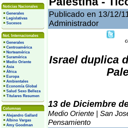
Palestina - Tic
Noticias Nacionales
Publicado en 13/12/1
Generales
Legislativas
Administrador
Sucesos
Not. Internacionales
C
Generales
Centroamérica
Norteamérica
Israel duplica
Suramérica
Medio Oriente
Asia
Pale
África
Europa
Ambientales
Economía Global
Salud Sexo Belleza
Titulares Resumen
13 de Diciembre d
Columnas
Medio Oriente | San José
Alejandro Gallard
Albino Vargas
Pensamiento
Amy Goodman