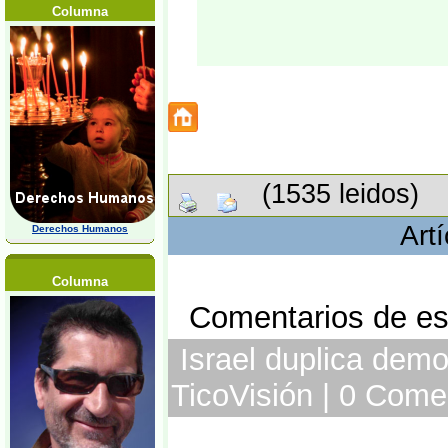
Columna
(1535 leidos)
Art
Derechos Humanos
Columna
Comentarios de est
Israel duplica demo
TicoVisión | 0 Come