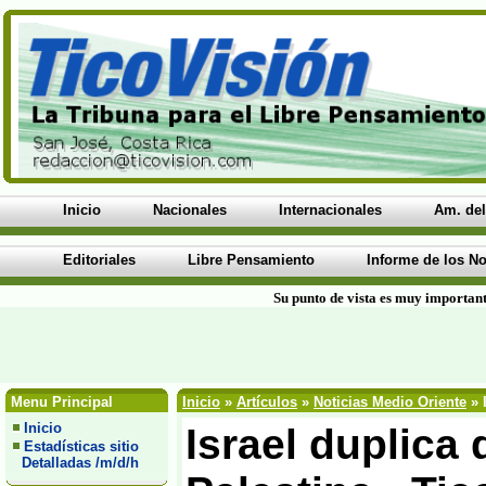
Inicio
Nacionales
Internacionales
Am. del
Editoriales
Libre Pensamiento
Informe de los No
Su punto de vista es muy important
Menu Principal
Inicio
»
Artículos
»
Noticias Medio Oriente
» 
Inicio
Israel duplica
Estadísticas sitio
Detalladas /m/d/h