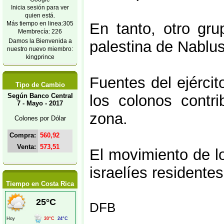
Inicia sesión para ver
quien está.
Más tiempo en linea:305
En tanto, otro gr
Membrecía: 226
Damos la Bienvenida a
palestina de Nablu
nuestro nuevo miembro:
kingprince
Fuentes del ejérci
Tipo de Cambio
Según Banco Central
los colonos contr
7 - Mayo - 2017
zona.
Colones por Dólar
Compra:
560,92
Venta:
573,51
El movimiento de l
israelíes residentes
Tiempo en Costa Rica
DFB