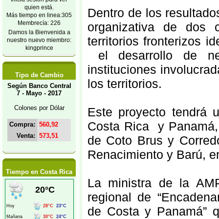
quien está.
Dentro de los resultado
Más tiempo en linea:305
Membrecía: 226
organizativa de dos 
Damos la Bienvenida a
territorios fronterizos 
nuestro nuevo miembro:
kingprince
el desarrollo de n
instituciones involucra
Tipo de Cambio
los territorios.
Según Banco Central
7 - Mayo - 2017
Colones por Dólar
Este proyecto tendrá un
Costa Rica y Panamá, q
Compra:
560,92
Venta:
573,51
de Coto Brus y Corredor
Renacimiento y Barú, e
Tiempo en Costa Rica
La ministra de la AMP
regional de “Encadenam
de Costa y Panamá” 