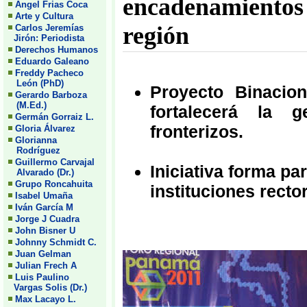
encadenamientos 
Angel Frias Coca
Arte y Cultura
región
Carlos Jeremías
Jirón: Periodista
Derechos Humanos
Eduardo Galeano
Freddy Pacheco
León (PhD)
Proyecto Binacion
Gerardo Barboza
(M.Ed.)
fortalecerá la g
Germán Gorraiz L.
fronterizos.
Gloria Álvarez
Glorianna
Rodríguez
Guillermo Carvajal
Iniciativa forma pa
Alvarado (Dr.)
Grupo Roncahuita
instituciones rect
Isabel Umaña
Iván García M
Jorge J Cuadra
John Bisner U
Johnny Schmidt C.
Juan Gelman
Julian Frech A
Luis Paulino
Vargas Solis (Dr.)
Max Lacayo L.