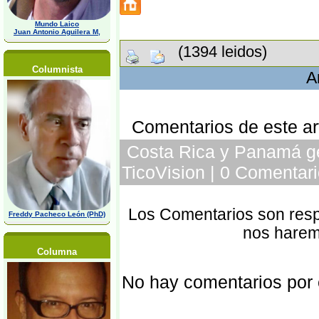
Mundo Laico
Juan Antonio Aguilera M,
(1394 leidos)
Columnista
A
Comentarios de este art
Costa Rica y Panamá ge
TicoVision | 0 Comentari
Los Comentarios son respo
Freddy Pacheco León (PhD)
nos harem
Columna
No hay comentarios por