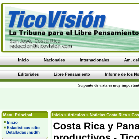
Inicio
Nacionales
Internacionales
Am. del
Editoriales
Libre Pensamiento
Informe de los No
Su punto de vista es muy important
Menu Principal
Inicio
»
Artículos
»
Noticias Costa Rica
» Cos
Inicio
Costa Rica y Pan
Estadísticas sitio
Detalladas /m/d/h
productivos - Tic