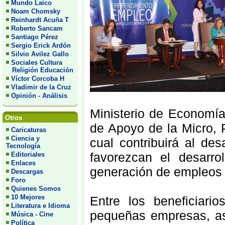
Mundo Laico
Noam Chomsky
Reinhardt Acuña T
Roberto Sancam
Santiago Pérez
Sergio Erick Ardón
Silvio Avilez Gallo
Sociales Cultura
Religión Educación
Víctor Corcoba H
Vladimir de la Cruz
Opinión - Análisis
Ministerio de Economía
Otros
de Apoyo de la Micro
Caricaturas
Ciencia y
cual contribuirá al de
Tecnología
favorezcan el desarro
Editoriales
Enlaces
generación de empleos 
Descargas
Foro
Quienes Somos
10 Mejores
Entre los beneficiari
Literatura e Idioma
pequeñas empresas, as
Música - Cine
Política