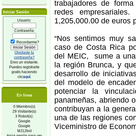
trabajadores de forma 
redes empresariales.
Iniciar Sesión
1,205,000.00 de euros p
Usuario:
Contraseña:
“Nos sentimos muy sat
Recordarme?
caso de Costa Rica por
Olvidaste tu
del MEIC, sume a una 
contraseña?
Eres un visitante.
la región Brunca, y que
Puedes registrarte
desarrollo de iniciativ
gratis haciendo
clic
aquí
.
del modelo de encadena
potenciar la vincula
En linea
panameñas, abriendo op
contribuyan a la gener
0 Miembro(s)
29 Visitante(s)
una de las regiones con
3 Robot(s):
Google
Viceministro de Econom
Google
MJ12bot
Inicia sesión para ver