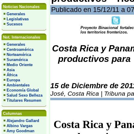
Noticias Nacionales
Publicado en 15/12/11 a 0
Generales
Legislativas
Sucesos
Proyecto Binacional fortale
los territorios fronterizos.
Not. Internacionales
Generales
Costa Rica y Pana
Centroamérica
Norteamérica
productivos para
Suramérica
Medio Oriente
Asia
África
Europa
15 de Diciembre de 201
Ambientales
Economía Global
José, Costa Rica | Tribuna p
Salud Sexo Belleza
Titulares Resumen
Columnas
Alejandro Gallard
Costa Rica y Pa
Albino Vargas
Amy Goodman