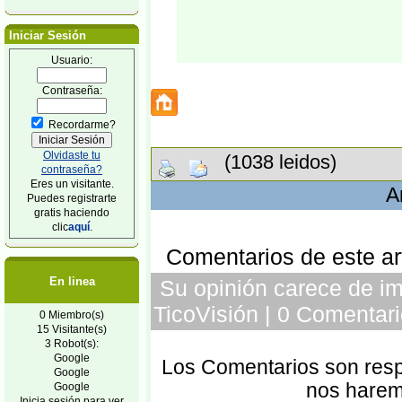
Iniciar Sesión
Usuario:
Contraseña:
Recordarme?
Olvidaste tu
(1038 leidos)
contraseña?
Eres un visitante.
A
Puedes registrarte
gratis haciendo
clic
aquí
.
Comentarios de este art
En linea
Su opinión carece de im
TicoVisión | 0 Comentari
0 Miembro(s)
15 Visitante(s)
3 Robot(s):
Google
Los Comentarios son respo
Google
nos harem
Google
Inicia sesión para ver