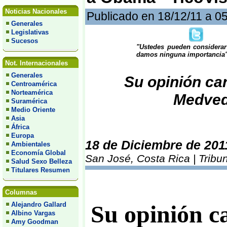
Noticias Nacionales
Publicado en 18/12/11 a 0
Generales
Legislativas
Sucesos
"Ustedes pueden considerar
damos ninguna importancia"
Not. Internacionales
Generales
Su opinión car
Centroamérica
Norteamérica
Medved
Suramérica
Medio Oriente
Asia
África
Europa
18 de Diciembre de 201
Ambientales
Economía Global
San José, Costa Rica | Tribu
Salud Sexo Belleza
Titulares Resumen
Columnas
Alejandro Gallard
Su opinión c
Albino Vargas
Amy Goodman