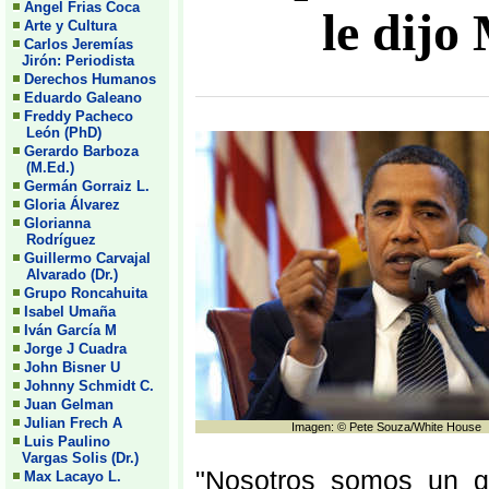
Angel Frias Coca
le dij
Arte y Cultura
Carlos Jeremías
Jirón: Periodista
Derechos Humanos
Eduardo Galeano
Freddy Pacheco
León (PhD)
Gerardo Barboza
(M.Ed.)
Germán Gorraiz L.
Gloria Álvarez
Glorianna
Rodríguez
Guillermo Carvajal
Alvarado (Dr.)
Grupo Roncahuita
Isabel Umaña
Iván García M
Jorge J Cuadra
John Bisner U
Johnny Schmidt C.
Juan Gelman
Julian Frech A
Imagen: © Pete Souza/White House
Luis Paulino
Vargas Solis (Dr.)
"Nosotros somos un gr
Max Lacayo L.