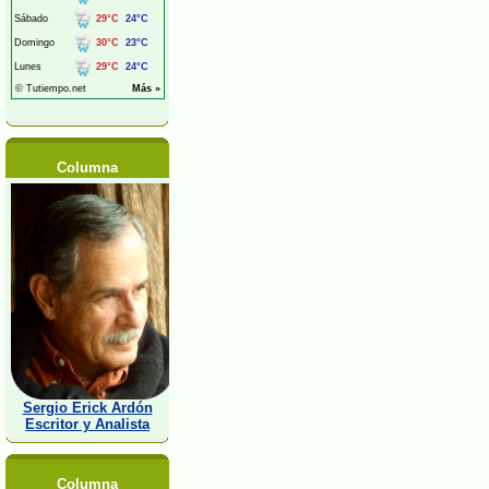
Columna
Sergio Erick Ardón
Escritor y Analista
Columna