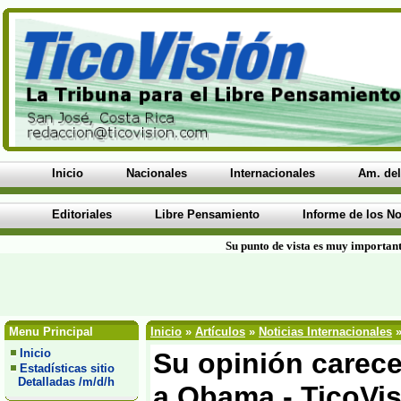
Inicio
Nacionales
Internacionales
Am. del
Editoriales
Libre Pensamiento
Informe de los No
Su punto de vista es muy important
Menu Principal
Inicio
»
Artículos
»
Noticias Internacionales
»
Inicio
Su opinión carece
Estadísticas sitio
Detalladas /m/d/h
a Obama - TicoVi