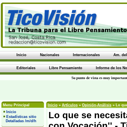
Inicio
Nacionales
Internacionales
Am. del
Editoriales
Libre Pensamiento
Informe de los No
Su punto de vista es muy important
Menu Principal
Inicio
»
Artículos
»
Opinión-Análisis
» Lo que
Inicio
Lo que se necesit
Estadísticas sitio
Detalladas /m/d/h
con Vocación'' - 