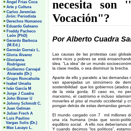
necesita son '
Angel Frias Coca
Arte y Cultura
Carlos Jeremías
Vocación"?
Jirón: Periodista
Derechos Humanos
Eduardo Galeano
Freddy Pacheco
León (PhD)
Por Alberto Cuadra S
Gerardo Barboza
(M.Ed.)
Germán Gorraiz L.
Las causas de las protestas casi globa
Gloria Álvarez
entre ricos y pobres se está ensanchan
Glorianna
idea. “La idea” de un mundo socioeconóm
Rodríguez
la clase media, o sea disminuir la brecha.
Guillermo Carvajal
Alvarado (Dr.)
Aparte de ello y paralelo a las demanda
Grupo Roncahuita
van aparejadas un sinnúmero de dema
Isabel Umaña
sostenibilidad que los gobiernos (atados
Iván García M
de la vista gorda. El caso es, no per
Jorge J Cuadra
marxismo, el castrismo e incluso islamis
John Bisner U
moverles el piso al mundo occidental y cr
Johnny Schmidt C.
pongan detrás de estas demandas genuin
Juan Gelman
Julian Frech A
El mundo cargado con 7 mil millones de
Luis Paulino
una vía humana (más que socio-polític
Vargas Solis (Dr.)
equilibrio social. A ello nos deberíamos d
Max Lacayo L.
Y cuando decimos “los políticos”, estamo