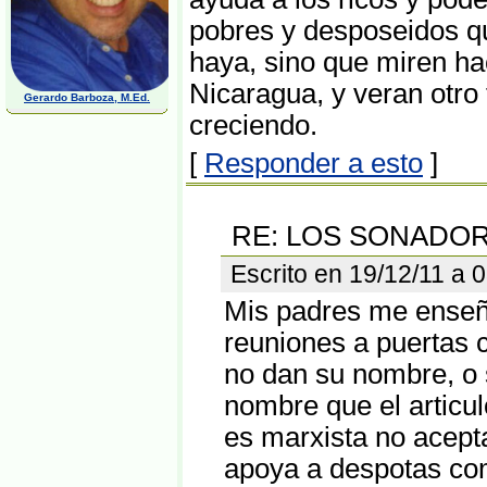
pobres y desposeidos qu
haya, sino que miren ha
Nicaragua, y veran otro
Gerardo Barboza, M.Ed.
creciendo.
[
Responder a esto
]
RE: LOS SONADO
Escrito en 19/12/11 a
Mis padres me enseña
reuniones a puertas 
no dan su nombre, o 
nombre que el artic
es marxista no acepta
apoya a despotas co