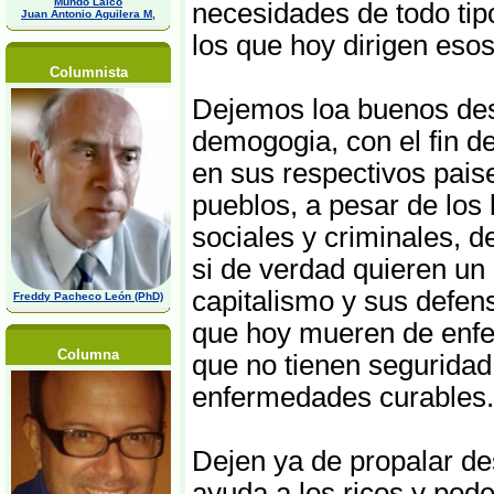
Mundo Laico
necesidades de todo tip
Juan Antonio Aguilera M,
los que hoy dirigen esos
Columnista
Dejemos loa buenos dese
demogogia, con el fin d
en sus respectivos pais
pueblos, a pesar de los 
sociales y criminales, d
si de verdad quieren un 
capitalismo y sus defen
Freddy Pacheco León (PhD)
que hoy mueren de enfe
Columna
que no tienen seguridad
enfermedades curables.
Dejen ya de propalar de
ayuda a los ricos y pode