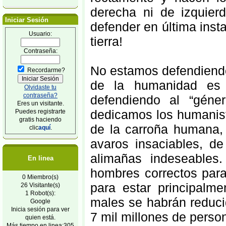
derecha ni de izquier
Iniciar Sesión
defender en última insta
Usuario:
tierra!
Contraseña:
No estamos defendiendo
Recordarme?
de la humanidad es
Olvidaste tu
contraseña?
defendiendo al “gén
Eres un visitante.
dedicamos los humanist
Puedes registrarte
gratis haciendo
de la carroña humana, d
clic
aquí
.
avaros insaciables, d
alimañas indeseables
En linea
hombres correctos para
0 Miembro(s)
para estar principalme
26 Visitante(s)
1 Robot(s):
males se habrán reduci
Google
Inicia sesión para ver
7 mil millones de perso
quien está.
Más tiempo en linea:305