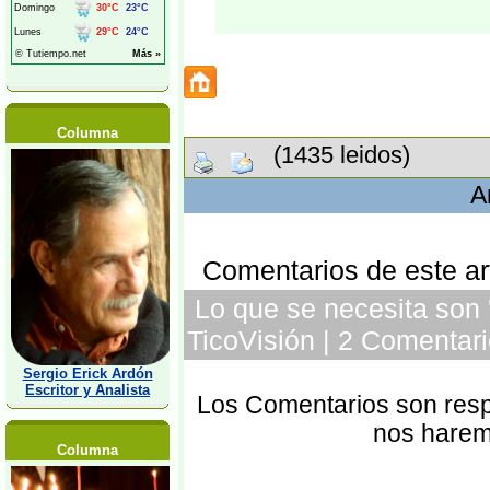
Columna
(1435 leidos)
A
Comentarios de este art
Lo que se necesita son '
TicoVisión | 2 Comentari
Sergio Erick Ardón
Escritor y Analista
Los Comentarios son respo
nos harem
Columna