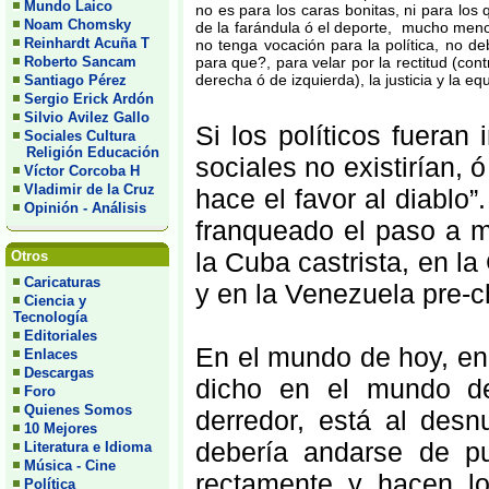
Mundo Laico
no es para los caras bonitas, ni para los
Noam Chomsky
de la farándula ó el deporte, mucho menos
Reinhardt Acuña T
no tenga vocación para la política, no de
Roberto Sancam
para que?, para velar por la rectitud (cont
derecha ó de izquierda), la justicia y la eq
Santiago Pérez
Sergio Erick Ardón
Silvio Avilez Gallo
Si los políticos fueran
Sociales Cultura
Religión Educación
sociales no existirían, 
Víctor Corcoba H
Vladimir de la Cruz
hace el favor al diablo”
Opinión - Análisis
franqueado el paso a m
la Cuba castrista, en l
Otros
Caricaturas
y en la Venezuela pre-ch
Ciencia y
Tecnología
Editoriales
En el mundo de hoy, en
Enlaces
Descargas
dicho en el mundo de
Foro
Quienes Somos
derredor, está al des
10 Mejores
debería andarse de pu
Literatura e Idioma
Música - Cine
rectamente y hacen l
Política