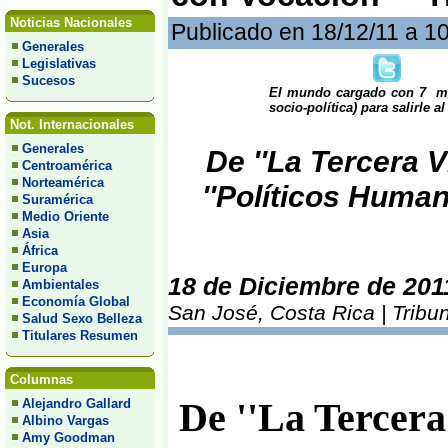
Noticias Nacionales
Publicado en 18/12/11 a 1
Generales
Legislativas
Sucesos
El mundo cargado con 7 mil
socio-política) para salirle al
Not. Internacionales
Generales
De ''La Tercera V
Centroamérica
Norteamérica
''Políticos Huma
Suramérica
Medio Oriente
Asia
África
Europa
18 de Diciembre de 201
Ambientales
Economía Global
San José, Costa Rica | Tribu
Salud Sexo Belleza
Titulares Resumen
Columnas
Alejandro Gallard
De ''La Tercera
Albino Vargas
Amy Goodman