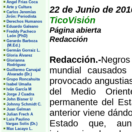
Angel Frias Coca
22 de Junio de 201
Arte y Cultura
Carlos Jeremías
Jirón: Periodista
TicoVisión
Derechos Humanos
Eduardo Galeano
Página abierta
Freddy Pacheco
León (PhD)
Redacción
Gerardo Barboza
(M.Ed.)
Germán Gorraiz L.
Gloria Álvarez
Redacción.-
Negros
Glorianna
Rodríguez
mundial causados 
Guillermo Carvajal
Alvarado (Dr.)
provocado angustias
Grupo Roncahuita
Isabel Umaña
del Medio Orient
Iván García M
Jorge J Cuadra
John Bisner U
permanente del Esta
Johnny Schmidt C.
Juan Gelman
anterior viene dánd
Julian Frech A
Luis Paulino
Estado que, aun
Vargas Solis (Dr.)
Max Lacayo L.