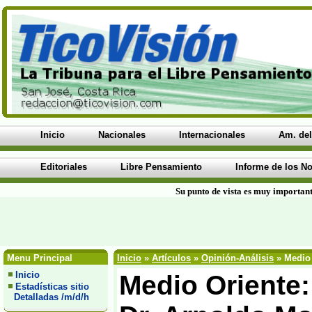
Inicio
Nacionales
Internacionales
Am. del
Editoriales
Libre Pensamiento
Informe de los No
Su punto de vista es muy important
Menu Principal
Inicio
»
Artículos
»
Opinión-Análisis
» Medio 
Inicio
Medio Oriente:
Estadísticas sitio
Detalladas /m/d/h