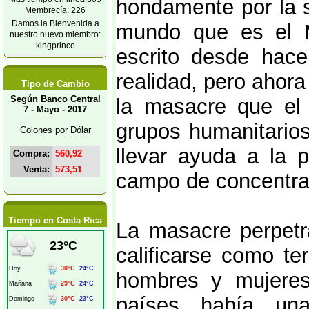
hondamente por la s
Membrecía: 226
Damos la Bienvenida a
mundo que es el M
nuestro nuevo miembro:
kingprince
escrito desde hac
realidad, pero ahor
Tipo de Cambio
Según Banco Central
la masacre que el e
7 - Mayo - 2017
grupos humanitarios
Colones por Dólar
llevar ayuda a la 
Compra:
560,92
Venta:
573,51
campo de concentraci
Tiempo en Costa Rica
La masacre perpetra
calificarse como te
hombres y mujeres
países había un