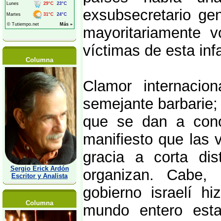
exsubsecretario ge
mayoritariamente v
víctimas de esta in
Columna
Clamor internacio
semejante barbarie;
que se dan a cono
manifiesto que las 
gracia a corta dis
Sergio Erick Ardón
organizan. Cabe, 
Escritor y Analista
gobierno israelí h
Columna
mundo entero esta