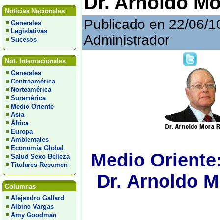
Dr. Arnoldo Mo
Noticias Nacionales
Publicado en 22/06/1
Generales
Legislativas
Administrador
Sucesos
Not. Internacionales
Generales
Centroamérica
Norteamérica
Suramérica
Medio Oriente
Asia
África
Europa
Ambientales
Economía Global
Medio Oriente:
Salud Sexo Belleza
Titulares Resumen
Dr. Arnoldo M
Columnas
Alejandro Gallard
Albino Vargas
Amy Goodman