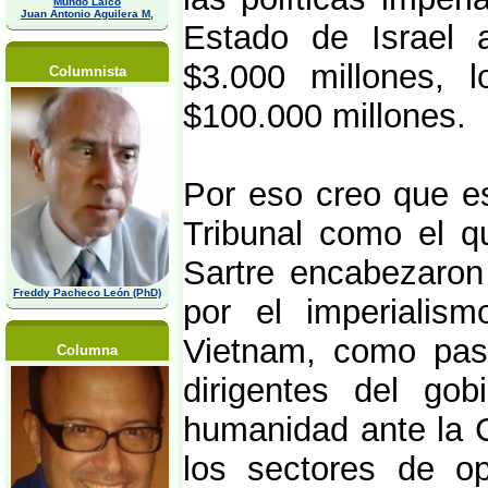
Mundo Laico
Juan Antonio Aguilera M,
Estado de Israel 
$3.000 millones,
Columnista
$100.000 millones.
Por eso creo que e
Tribunal como el q
Sartre encabezaron
Freddy Pacheco León (PhD)
por el imperialis
Vietnam, como paso
Columna
dirigentes del gob
humanidad ante la C
los sectores de op