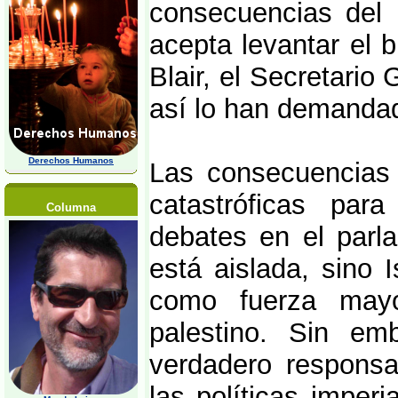
consecuencias del 
acepta levantar el
Blair, el Secretari
así lo han demanda
Derechos Humanos
Las consecuencias 
catastróficas par
Columna
debates en el parl
está aislada, sino
como fuerza mayor
palestino. Sin em
verdadero responsa
las políticas imper