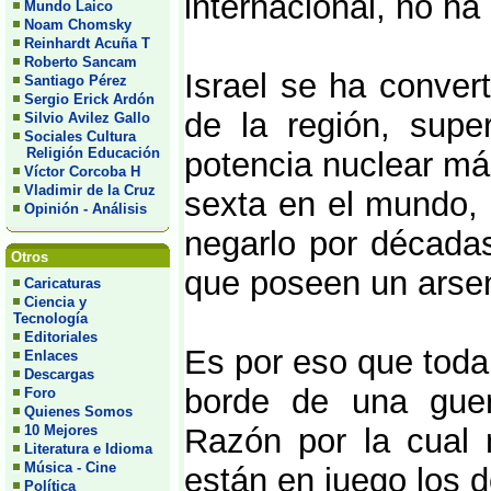
internacional, no ha
Mundo Laico
Noam Chomsky
Reinhardt Acuña T
Roberto Sancam
Israel se ha conver
Santiago Pérez
Sergio Erick Ardón
de la región, super
Silvio Avilez Gallo
Sociales Cultura
Religión Educación
potencia nuclear más
Víctor Corcoba H
Vladimir de la Cruz
sexta en el mundo, 
Opinión - Análisis
negarlo por décadas
Otros
que poseen un arse
Caricaturas
Ciencia y
Tecnología
Editoriales
Es por eso que toda 
Enlaces
Descargas
borde de una guer
Foro
Quienes Somos
10 Mejores
Razón por la cual 
Literatura e Idioma
Música - Cine
están en juego los 
Política