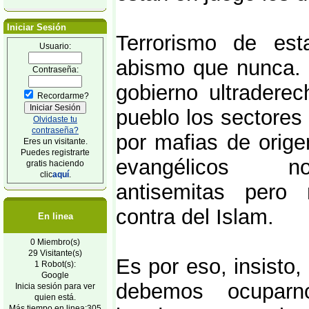
Iniciar Sesión
Terrorismo de es
Usuario:
abismo que nunca. S
Contraseña:
gobierno ultradere
Recordarme?
pueblo los sectores
Olvidaste tu
contraseña?
por mafias de orige
Eres un visitante.
Puedes registrarte
evangélicos nor
gratis haciendo
clic
aquí
.
antisemitas pero
contra del Islam.
En linea
0 Miembro(s)
29 Visitante(s)
Es por eso, insisto,
1 Robot(s):
Google
debemos ocuparn
Inicia sesión para ver
quien está.
Más tiempo en linea:305