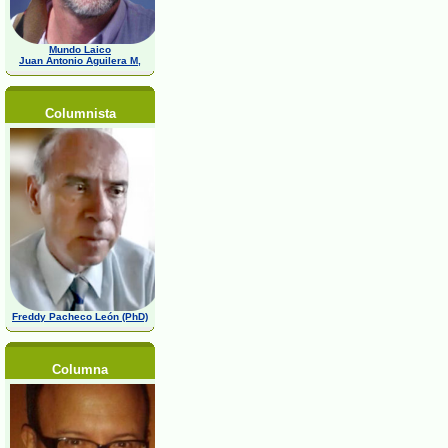
Mundo Laico
Juan Antonio Aguilera M,
Columnista
Freddy Pacheco León (PhD)
Columna