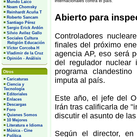
internacionales contra el país.
Mundo Laico
Noam Chomsky
Reinhardt Acuña T
Abierto para inspe
Roberto Sancam
Santiago Pérez
Sergio Erick Ardón
Silvio Avilez Gallo
Сontroladores nuclear
Sociales Cultura
Religión Educación
finales del próximo ene
Víctor Corcoba H
agencia AP, eso será po
Vladimir de la Cruz
Opinión - Análisis
del regulador nuclear 
programa clandestino
Otros
imputa al país.
Caricaturas
Ciencia y
Tecnología
Editoriales
Este año, el jefe del 
Enlaces
Descargas
Irán tras calificarla de 
Foro
discutir el asunto de la
Quienes Somos
10 Mejores
Literatura e Idioma
Música - Cine
Según el director, e
Política