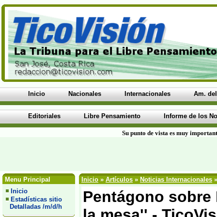
Inicio
Nacionales
Internacionales
Am. del
Editoriales
Libre Pensamiento
Informe de los No
Su punto de vista es muy important
Menu Principal
Inicio
»
Artículos
»
Noticias Internacionales
»
Inicio
Pentágono sobre I
Estadísticas sitio
Detalladas /m/d/h
la mesa'' - TicoVi