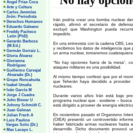
''No hay opcion
Angel Frias Coca
Arte y Cultura
Carlos Jeremías
Jirón: Periodista
Irán podría crear una bomba nuclear de
Derechos Humanos
rápido, afirmó el secretario de defen
Eduardo Galeano
excluyó que Washington pueda recurrir
Freddy Pacheco
impedirlo.
León (PhD)
Gerardo Barboza
En una entrevista con la cadena CBS, Leon
(M.Ed.)
y recibimos los datos de inteligencia que
Germán Gorraiz L.
un arma nuclear, tomaremos cualesquiera 
Gloria Álvarez
Glorianna
“No hay opciones fuera de la mesa”, co
Rodríguez
ataques militares es una posibilidad.
Guillermo Carvajal
Alvarado (Dr.)
Al mismo tiempo confesó que por el mom
Grupo Roncahuita
que Teherán haya decidido a proceder 
Isabel Umaña
nucleares.
Iván García M
Jorge J Cuadra
Durante varios años Irán está bajo pre
John Bisner U
programa nuclear que - sostiene – busca 
Johnny Schmidt C.
está dirigido a proveer de energía eléctrica
Juan Gelman
En noviembre pasado el Organismo Inter
Julian Frech A
(OIEA) presentó un controvertido inform
Luis Paulino
haber fabricado armas nucleares hasta e
Vargas Solis (Dr.)
desarrollo. Dicho documento provocó u
Max Lacayo L.