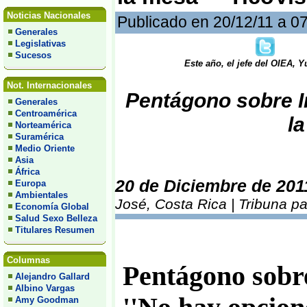
Noticias Nacionales
Publicado en 20/12/11 a 0
Generales
Legislativas
Sucesos
Este año, el jefe del OIEA, Y
Not. Internacionales
Pentágono sobre Ir
Generales
Centroamérica
la
Norteamérica
Suramérica
Medio Oriente
Asia
África
20 de Diciembre de 201
Europa
Ambientales
José, Costa Rica | Tribuna p
Economía Global
Salud Sexo Belleza
Titulares Resumen
Columnas
Pentágono sobr
Alejandro Gallard
Albino Vargas
Amy Goodman