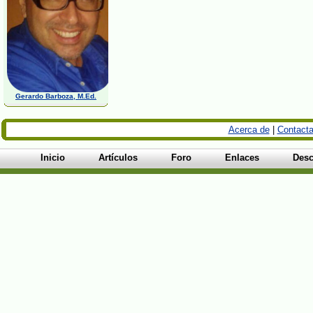
Gerardo Barboza, M.Ed.
Acerca de
|
Contacta
Inicio
Artículos
Foro
Enlaces
Desc