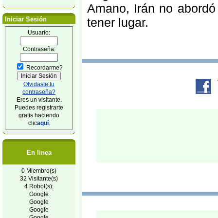
Amano, Irán no abordó 
Iniciar Sesión
tener lugar.
Usuario:
Contraseña:
Recordarme?
Olvidaste tu
contraseña?
Eres un visitante.
Puedes registrarte
gratis haciendo
clic
aquí
.
En linea
0 Miembro(s)
32 Visitante(s)
4 Robot(s):
Google
Google
Google
Google