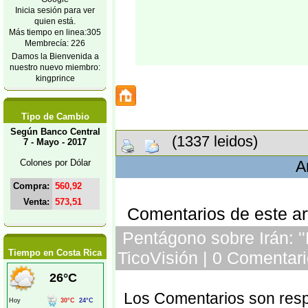
Inicia sesión para ver
quien está.
Más tiempo en linea:305
Membrecía: 226
Damos la Bienvenida a
nuestro nuevo miembro:
kingprince
Tipo de Cambio
Según Banco Central
(1337 leidos)
7 - Mayo - 2017
Colones por Dólar
A
Compra:
560,92
Venta:
573,51
Comentarios de este art
Pentágono sobre Irán: ''
Tiempo en Costa Rica
TicoVisión | 0 Comentari
Los Comentarios son respo