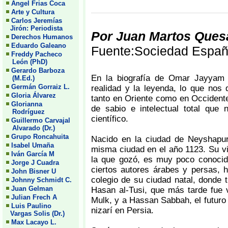
Angel Frias Coca
Arte y Cultura
Carlos Jeremías
Jirón: Periodista
Por Juan Martos Ques
Derechos Humanos
Eduardo Galeano
Fuente:Sociedad Españo
Freddy Pacheco
León (PhD)
Gerardo Barboza
En la biografía de Omar Jayyam s
(M.Ed.)
Germán Gorraiz L.
realidad y la leyenda, lo que nos
Gloria Álvarez
tanto en Oriente como en Occidente
Glorianna
de sabio e intelectual total que 
Rodríguez
científico.
Guillermo Carvajal
Alvarado (Dr.)
Grupo Roncahuita
Nacido en la ciudad de Neyshapur
Isabel Umaña
misma ciudad en el año 1123. Su vi
Iván García M
la que gozó, es muy poco conocid
Jorge J Cuadra
ciertos autores árabes y persas, 
John Bisner U
colegio de su ciudad natal, donde
Johnny Schmidt C.
Juan Gelman
Hasan al-Tusi, que más tarde fue 
Julian Frech A
Mulk, y a Hassan Sabbah, el futuro 
Luis Paulino
nizarí en Persia.
Vargas Solis (Dr.)
Max Lacayo L.