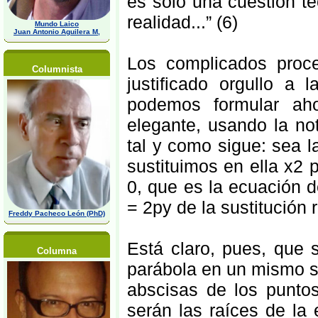
es sólo una cuestión t
realidad...” (6)
Mundo Laico
Juan Antonio Aguilera M,
Los complicados proc
Columnista
justificado orgullo a 
podemos formular a
elegante, usando la no
tal y como sigue: sea l
sustituimos en ella x2
0, que es la ecuación d
= 2py de la sustitución
Freddy Pacheco León (PhD)
Está claro, pues, que s
Columna
parábola en un mismo s
abscisas de los puntos
serán las raíces de la