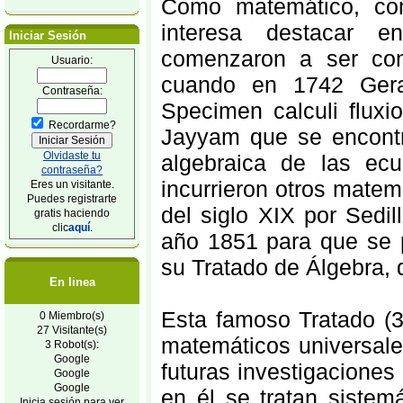
Como matemático, com
interesa destacar e
Iniciar Sesión
comenzaron a ser cono
Usuario:
cuando en 1742 Gera
Contraseña:
Specimen calculi fluxi
Recordarme?
Jayyam que se encontr
Olvidaste tu
algebraica de las ecu
contraseña?
incurrieron otros matem
Eres un visitante.
Puedes registrarte
del siglo XIX por Sedil
gratis haciendo
clic
aquí
.
año 1851 para que se p
su Tratado de Álgebra,
En linea
Esta famoso Tratado (3
0 Miembro(s)
27 Visitante(s)
matemáticos universale
3 Robot(s):
Google
futuras investigaciones
Google
Google
en él se tratan sistem
Inicia sesión para ver