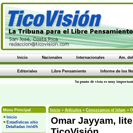
Inicio
Nacionales
Internacionales
Am. del
Editoriales
Libre Pensamiento
Informe de los No
Su punto de vista es muy important
Menu Principal
Inicio
»
Artículos
»
Conozcamos el Islam
» Om
Inicio
Omar Jayyam, liter
Estadísticas sitio
Detalladas /m/d/h
TicoVisión