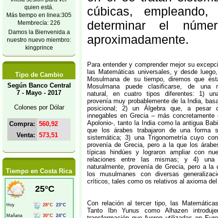
quien está.
cúbicas, empleando,
Más tiempo en linea:305
determinar el núme
Membrecía: 226
Damos la Bienvenida a
aproximadamente.
nuestro nuevo miembro:
kingprince
Para entender y comprender mejor su excepci
las Matemáticas universales, y desde luego
Tipo de Cambio
Mosulmana de su tiempo, diremos que ést
Según Banco Central
Mosulmana puede clasificarse, de una 
7 - Mayo - 2017
natural, en cuatro tipos diferentes: 1) un
provenía muy probablemente de la India, basad
Colones por Dólar
posicional; 2) un Álgebra que, a pesar 
innegables en Grecia – más concretamente
Apolonio-, tanto la India como la antigua Bab
Compra:
560,92
que los árabes trabajaron de una forma s
Venta:
573,51
sistemática; 3) una Trigonometría cuyo con
provenía de Grecia, pero a la que los árabe
típicas hindúes y lograron ampliar con nu
relaciones entre las mismas; y 4) una
naturalmente, provenía de Grecia, pero a la 
Tiempo en Costa Rica
los musulmanes con diversas generalizac
críticos, tales como os relativos al axioma del
Con relación al tercer tipo, las Matemáticas
Tanto Ibn Yunus como Alhazen introduje
transformación que fueron utilizadas en Euro