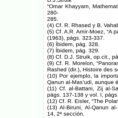
“Omar Khayyam, Mathematic
280-
285.
(4) Cf. R. Rhased y B. Vah
(5) Cf. A.R. Amir-Moez, “A
(1963), págs. 323-337.
(6) Íbidem, pág. 328.
(7) Íbidem, pág. 329.
(8) Cf. D.J. Struik, op.cit., p
(9) Cf. R. Morelon, “Panora
Rashed (dir.), Histoire des 
(10) Por ejemplo, la importa
Qanun al-Mas’udi, aunque és
(11) Cf. al-Battani, Zij al-
págs. 137-138 y vol. I, págs
(12) Cf. R. Eisler, “The Pol
(13) Al-Biruni, Al-Qanun a
14, 2ª sección.