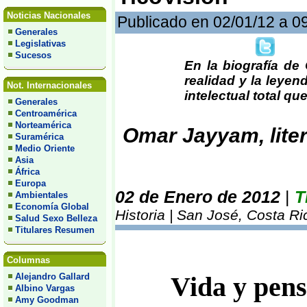
Noticias Nacionales
Publicado en 02/01/12 a 0
Generales
Legislativas
Sucesos
En la biografía de
realidad y la leyen
Not. Internacionales
intelectual total qu
Generales
Centroamérica
Norteamérica
Omar Jayyam, litera
Suramérica
Medio Oriente
Asia
África
Europa
02 de Enero de 2012
|
T
Ambientales
Economía Global
Historia | San José, Costa Ri
Salud Sexo Belleza
Titulares Resumen
Columnas
Alejandro Gallard
Vida y pen
Albino Vargas
Amy Goodman