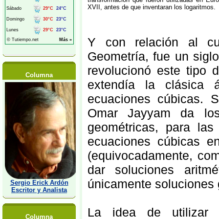
XVII, antes de que inventaran los logaritmos.
Y con relación al cu
Geometría, fue un sig
revolucionó este tipo 
Columna
extendía la clásica á
ecuaciones cúbicas. S
Omar Jayyam da los 
geométricas, para las
ecuaciones cúbicas en
(equivocadamente, como
dar soluciones aritm
únicamente soluciones 
Sergio Erick Ardón
Escritor y Analista
La idea de utilizar 
Columna