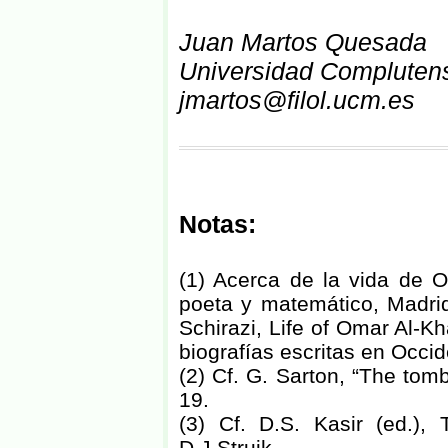
Juan Martos Quesada
Universidad Compluten
jmartos@filol.ucm.es
Notas:
(1) Acerca de la vida de 
poeta y matemático, Madri
Schirazi, Life of Omar Al-K
biografías escritas en Occi
(2) Cf. G. Sarton, “The tom
19.
(3) Cf. D.S. Kasir (ed.)
D.J.Struik