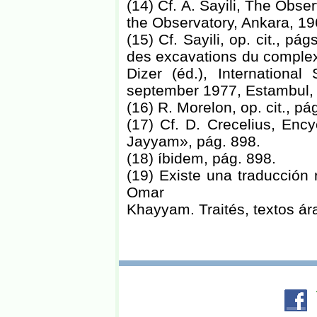
(14) Cf. A. Sayili, The Obse
the Observatory, Ankara, 19
(15) Cf. Sayili, op. cit., p
des excavations du complex
Dizer (éd.), Internationa
september 1977, Estambul, 
(16) R. Morelon, op. cit., pá
(17) Cf. D. Crecelius, Ency
Jayyam», pág. 898.
(18) íbidem, pág. 898.
(19) Existe una traducción
Omar
Khayyam. Traités, textos ár