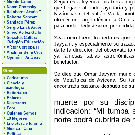
Según esta leyenda, los tres amigo
Mundo Laico
Noam Chomsky
que llegase al poder ayudaría y pr
Reinhardt Acuña T
Nizám visir del sultán Malik, no
Roberto Sancam
ofrecer un cargo idéntico a Omar 
Santiago Pérez
para poder dedicarse en profundidad
Sergio Erick Ardón
Silvio Avilez Gallo
Sea como fuere, lo cierto es que 
Sociales Cultura
Religión Educación
Jayyam, y especialmente su tratado
Víctor Corcoba H
darle la dirección del observatori
Vladimir de la Cruz
ya famosas tablas astronómica
Opinión - Análisis
benefactor.
Otros
Se dice que Omar Jayyam murió cu
Caricaturas
de Metafísica de Avicena. Su tu
Ciencia y
encontrada bastante después de su
Tecnología
Editoriales
Enlaces
muerte por su discíp
Descargas
Foro
indicación: “Mi tumba 
Quienes Somos
norte podrá cubrirla de
10 Mejores
Literatura e Idioma
Música - Cine
Política