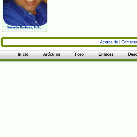
Gerardo Barboza, M.Ed.
Acerca de
|
Contacta
Inicio
Artículos
Foro
Enlaces
Desc