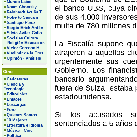
Mundo Laico
el banco UBS, cuya dir
Noam Chomsky
Reinhardt Acuña T
de sus 4.000 inversores
Roberto Sancam
Santiago Pérez
multa de 780 millones d
Sergio Erick Ardón
Silvio Avilez Gallo
Sociales Cultura
La Fiscalía supone que
Religión Educación
Víctor Corcoba H
atrajeron a aquellos c
Vladimir de la Cruz
Opinión - Análisis
urgentemente sus cuen
Gobierno. Los financis
Otros
bancario argumentando
Caricaturas
Ciencia y
fuera de Suiza, estaba p
Tecnología
Editoriales
estadounidense.
Enlaces
Descargas
Foro
Si los acusados so
Quienes Somos
10 Mejores
sentenciados a 5 años d
Literatura e Idioma
Música - Cine
Política