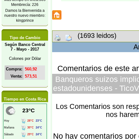
Membrecía: 226
Damos la Bienvenida a
nuestro nuevo miembro:
kingprince
(1693 leidos)
Tipo de Cambio
Según Banco Central
A
7 - Mayo - 2017
Colones por Dólar
Comentarios de este art
Compra:
560,92
Venta:
573,51
Banqueros suizos impli
estadounidenses - TicoV
Tiempo en Costa Rica
Los Comentarios son respo
nos harem
No hay comentarios por