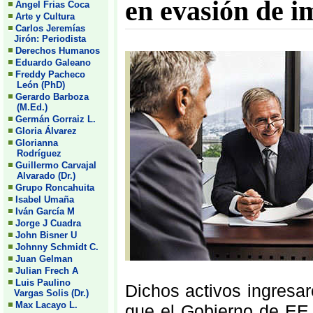
en evasión de i
Angel Frias Coca
Arte y Cultura
Carlos Jeremías
Jirón: Periodista
Derechos Humanos
Eduardo Galeano
Freddy Pacheco
León (PhD)
Gerardo Barboza
(M.Ed.)
Germán Gorraiz L.
Gloria Álvarez
Glorianna
Rodríguez
Guillermo Carvajal
Alvarado (Dr.)
Grupo Roncahuita
Isabel Umaña
Iván García M
Jorge J Cuadra
John Bisner U
Johnny Schmidt C.
Juan Gelman
Julian Frech A
Luis Paulino
Dichos activos ingresar
Vargas Solis (Dr.)
Max Lacayo L.
que el Gobierno de EE