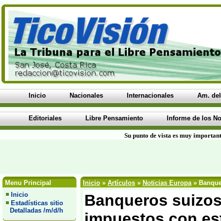
Inicio
Nacionales
Internacionales
Am. del
Editoriales
Libre Pensamiento
Informe de los No
Su punto de vista es muy important
Menu Principal
Inicio
»
Artículos
»
Noticias Europa
» Banque
Inicio
Banqueros suizos
Estadísticas sitio
Detalladas /m/d/h
impuestos con es