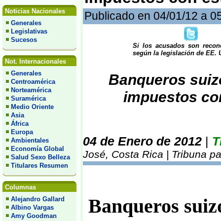
Noticias Nacionales
Publicado en 04/01/12 a 0
Generales
Legislativas
Sucesos
Si los acusados son recon
según la legislación de EE. 
Not. Internacionales
Generales
Banqueros suiz
Centroamérica
Norteamérica
impuestos co
Suramérica
Medio Oriente
Asia
África
Europa
04 de Enero de 2012
|
T
Ambientales
Economía Global
José, Costa Rica | Tribuna p
Salud Sexo Belleza
Titulares Resumen
Columnas
Alejandro Gallard
Banqueros suiz
Albino Vargas
Amy Goodman