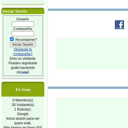
Iniciar Sesión
Usuario:
Contraseña:
Recordarme?
Olvidaste tu
contraseña?
Eres un visitante.
Puedes registrarte
gratis haciendo
clic
aquí
.
En linea
0 Miembro(s)
30 Visitante(s)
1 Robot(s):
Google
Inicia sesión para ver
quien está.
Más tiempo en linea:305