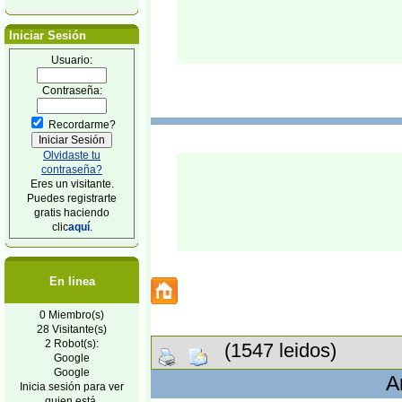
Iniciar Sesión
Usuario:
Contraseña:
Recordarme?
Olvidaste tu
contraseña?
Eres un visitante.
Puedes registrarte
gratis haciendo
clic
aquí
.
En linea
0 Miembro(s)
28 Visitante(s)
2 Robot(s):
(1547 leidos)
Google
Google
A
Inicia sesión para ver
quien está.