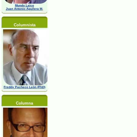
Mundo Laico
Juan Antonio Aguilera M,
Columnista
Freddy Pacheco León (PhD)
Columna