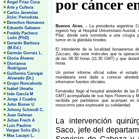
por cáncer en
Angel Frias Coca
Arte y Cultura
Carlos Jeremías
Jirón: Periodista
Derechos Humanos
Buenos Aires. -
La presidenta argentina Cr
Eduardo Galeano
ingresó hoy al Hospital Universitario Austral, 
Freddy Pacheco
Pilar, donde será sometida a una cirugía p
León (PhD)
tumor en la glándula tiroides.
Gerardo Barboza
(M.Ed.)
El intendente de la localidad bonaerense d
Germán Gorraiz L.
Zúccaro, dijo este miércoles que la operación
Gloria Álvarez
de las 08:30 horas (11:30 GMT) y que durará
horas.
Glorianna
Rodríguez
Un primer informe oficial sobre el estad
Guillermo Carvajal
mandataria será dado a conocer alrededo
Alvarado (Dr.)
informaron fuentes oficiales.
Grupo Roncahuita
Isabel Umaña
Fernández llegó al hospital alrededor de las 
Iván García M
GMT) acompañada de sus hijos Florencia y M
Jorge J Cuadra
recibida por partidarios que acampan en l
John Bisner U
nosocomio para expresarle su solidaridad.
Johnny Schmidt C.
Juan Gelman
La intervención quirú
Julian Frech A
Luis Paulino
Saco, jefe del departame
Vargas Solis (Dr.)
Max Lacayo L.
Servicio de Cabeza y C