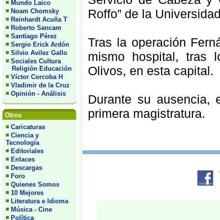
Mundo Laico
Roffo” de la Universida
Noam Chomsky
Reinhardt Acuña T
Roberto Sancam
Santiago Pérez
Tras la operación Fern
Sergio Erick Ardón
Silvio Avilez Gallo
mismo hospital, tras l
Sociales Cultura
Olivos, en esta capital.
Religión Educación
Víctor Corcoba H
Vladimir de la Cruz
Opinión - Análisis
Durante su ausencia, 
primera magistratura.
Otros
Caricaturas
Ciencia y
Tecnología
Editoriales
Enlaces
Descargas
Foro
Quienes Somos
10 Mejores
Literatura e Idioma
Música - Cine
Política