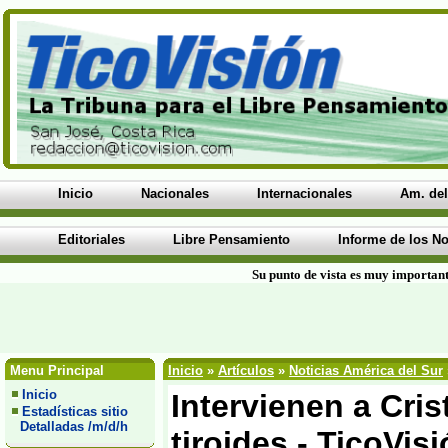
Inicio
Nacionales
Internacionales
Am. del
Editoriales
Libre Pensamiento
Informe de los No
Su punto de vista es muy important
Menu Principal
Inicio
»
Artículos
»
Noticias América del Sur
Inicio
Intervienen a Cri
Estadísticas sitio
Detalladas /m/d/h
tiroides - TicoVis