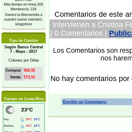
Más tiempo en linea:305
Membrecía: 226
Comentarios de este art
Damos la Bienvenida a
nuestro nuevo miembro:
Intervienen a Cristina F
kingprince
| 0 Comentarios |
Public
Tipo de Cambio
Según Banco Central
Los Comentarios son respo
7 - Mayo - 2017
nos harem
Colones por Dólar
Compra:
560,92
No hay comentarios por
Venta:
573,51
Tiempo en Costa Rica
Escribir un Comentario: