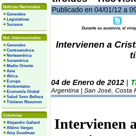
Noticias Nacionales
Publicado en 04/01/12 a 0
Generales
Legislativas
Sucesos
Durante su ausencia, el vic
Not. Internacionales
Intervienen a Cris
Generales
Centroamérica
t
Norteamérica
Suramérica
Medio Oriente
Asia
África
04 de Enero de 2012
|
T
Europa
Ambientales
Argentina | San José, Costa 
Economía Global
Salud Sexo Belleza
Titulares Resumen
Columnas
Intervienen 
Alejandro Gallard
Albino Vargas
Amy Goodman