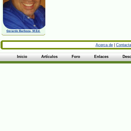
Gerardo Barboza, M.Ed.
Acerca de
|
Contacta
Inicio
Artículos
Foro
Enlaces
Desc