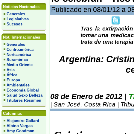
Noticias Nacionales
Publicado en 08/01/12 a 0
Generales
Legislativas
Sucesos
Tras la extirpación
tomar una medicaci
Not. Internacionales
trata de una terapi
Generales
Centroamérica
Norteamérica
Argentina: Cristi
Suramérica
Medio Oriente
c
Asia
África
Europa
Ambientales
Economía Global
08 de Enero de 2012
|
T
Salud Sexo Belleza
Titulares Resumen
| San José, Costa Rica | Tri
Columnas
Alejandro Gallard
Albino Vargas
Amy Goodman