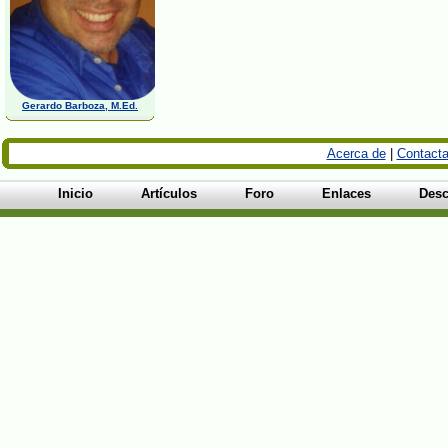
Gerardo Barboza, M.Ed.
Acerca de
|
Contacta
Inicio
Artículos
Foro
Enlaces
Desc