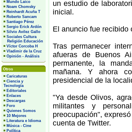
un estudio de laborato
Mundo Laico
Noam Chomsky
inicial.
Reinhardt Acuña T
Roberto Sancam
Santiago Pérez
Sergio Erick Ardón
El anuncio fue recibido 
Silvio Avilez Gallo
Sociales Cultura
Religión Educación
Tras permanecer intern
Víctor Corcoba H
Vladimir de la Cruz
afueras de Buenos Ai
Opinión - Análisis
permanente, la manda
Otros
mañana. Y ahora con
Caricaturas
presidencial de la local
Ciencia y
Tecnología
Editoriales
"Ya desde Olivos, agr
Enlaces
Descargas
militantes y person
Foro
Quienes Somos
preocupación", expresó 
10 Mejores
Literatura e Idioma
cuenta de Twitter.
Música - Cine
Política