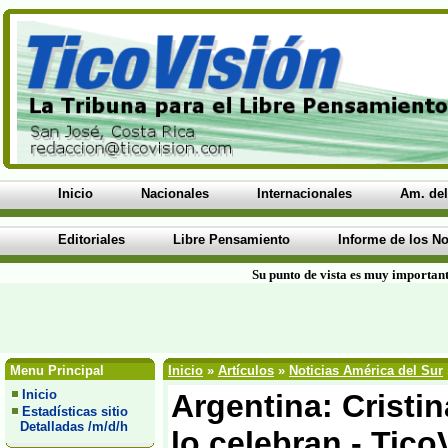
Inicio
Nacionales
Internacionales
Am. del
Editoriales
Libre Pensamiento
Informe de los No
Su punto de vista es muy important
Menu Principal
Inicio
»
Artículos
»
Noticias América del Sur
Inicio
Argentina: Cristin
Estadísticas sitio
Detalladas /m/d/h
lo celebran - Tico