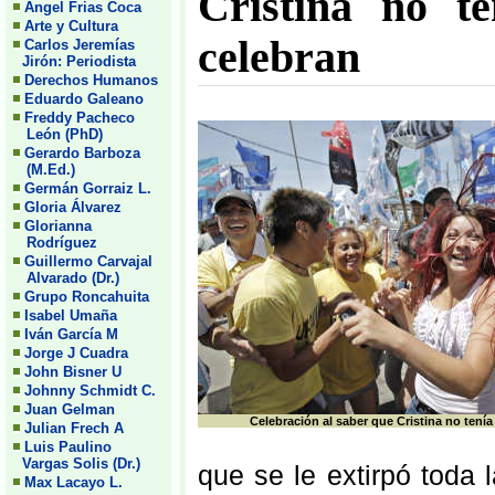
Cristina no te
Angel Frias Coca
Arte y Cultura
celebran
Carlos Jeremías
Jirón: Periodista
Derechos Humanos
Eduardo Galeano
Freddy Pacheco
León (PhD)
Gerardo Barboza
(M.Ed.)
Germán Gorraiz L.
Gloria Álvarez
Glorianna
Rodríguez
Guillermo Carvajal
Alvarado (Dr.)
Grupo Roncahuita
Isabel Umaña
Iván García M
Jorge J Cuadra
John Bisner U
Johnny Schmidt C.
Juan Gelman
Celebración al saber que Cristina no tenía
Julian Frech A
Luis Paulino
Vargas Solis (Dr.)
que se le extirpó toda l
Max Lacayo L.