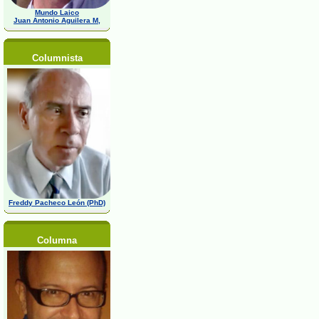
Mundo Laico
Juan Antonio Aguilera M,
Columnista
Freddy Pacheco León (PhD)
Columna