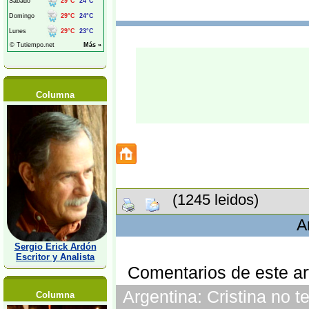
Columna
(1245 leidos)
A
Sergio Erick Ardón
Escritor y Analista
Comentarios de este art
Argentina: Cristina no t
Columna