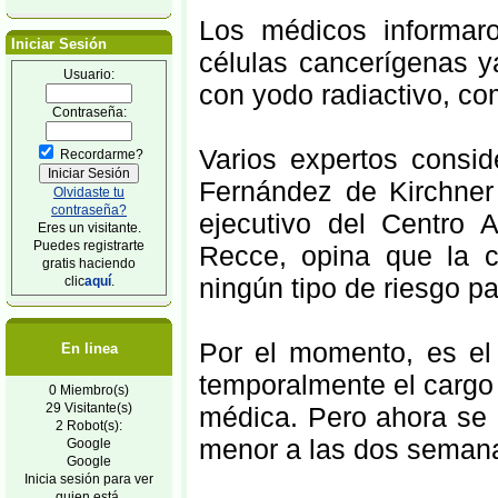
Los médicos informar
Iniciar Sesión
células cancerígenas ya
Usuario:
con yodo radiactivo, co
Contraseña:
Varios expertos consid
Recordarme?
Fernández de Kirchner n
Olvidaste tu
contraseña?
ejecutivo del Centro A
Eres un visitante.
Puedes registrarte
Recce, opina que la c
gratis haciendo
ningún tipo de riesgo pa
clic
aquí
.
Por el momento, es el
En linea
temporalmente el cargo 
0 Miembro(s)
29 Visitante(s)
médica. Pero ahora se 
2 Robot(s):
menor a las dos semana
Google
Google
Inicia sesión para ver
quien está.