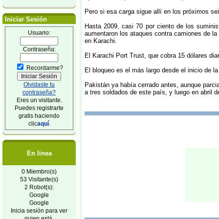
Pero si esa carga sigue allí en los próximos s
Iniciar Sesión
Hasta 2009, casi 70 por ciento de los sumini
Usuario:
aumentaron los ataques contra camiones de la OT
en Karachi.
Contraseña:
El Karachi Port Trust, que cobra 15 dólares dia
Recordarme?
El bloqueo es el más largo desde el inicio de l
Olvidaste tu
Pakistán ya había cerrado antes, aunque parcia
a tres soldados de este país, y luego en abril 
contraseña?
Eres un visitante.
Puedes registrarte
gratis haciendo
clic
aquí
.
En linea
0 Miembro(s)
53 Visitante(s)
2 Robot(s):
Google
Google
Inicia sesión para ver
quien está.