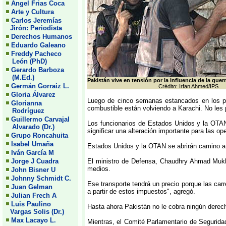
Angel Frias Coca
Arte y Cultura
Carlos Jeremías
Jirón: Periodista
Derechos Humanos
Eduardo Galeano
Freddy Pacheco
León (PhD)
Gerardo Barboza
(M.Ed.)
Pakistán vive en tensión por la influencia de la guer
Germán Gorraiz L.
Crédito: Irfan Ahmed/IPS
Gloria Álvarez
Luego de cinco semanas estancados en los pu
Glorianna
combustible están volviendo a Karachi. No les p
Rodríguez
Guillermo Carvajal
Los funcionarios de Estados Unidos y la OTAN
Alvarado (Dr.)
significar una alteración importante para las 
Grupo Roncahuita
Isabel Umaña
Estados Unidos y la OTAN se abrirán camino a t
Iván García M
Jorge J Cuadra
El ministro de Defensa, Chaudhry Ahmad Mukhtar
medios.
John Bisner U
Johnny Schmidt C.
Ese transporte tendrá un precio porque las car
Juan Gelman
a partir de estos impuestos", agregó.
Julian Frech A
Luis Paulino
Hasta ahora Pakistán no le cobra ningún derec
Vargas Solis (Dr.)
Max Lacayo L.
Mientras, el Comité Parlamentario de Seguridad 