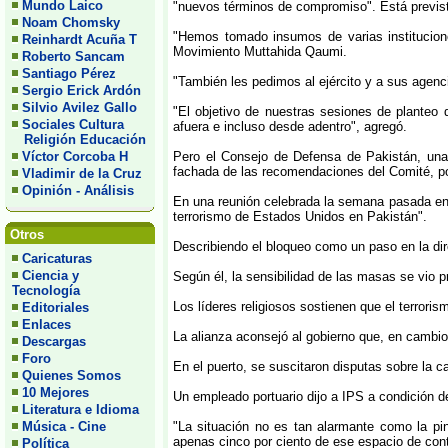
Mundo Laico
"nuevos términos de compromiso". Está previsto
Noam Chomsky
"Hemos tomado insumos de varias institucione
Reinhardt Acuña T
Movimiento Muttahida Qaumi.
Roberto Sancam
Santiago Pérez
"También les pedimos al ejército y a sus agenc
Sergio Erick Ardón
Silvio Avilez Gallo
"El objetivo de nuestras sesiones de planteo 
Sociales Cultura
afuera e incluso desde adentro", agregó.
Religión Educación
Víctor Corcoba H
Pero el Consejo de Defensa de Pakistán, una a
fachada de las recomendaciones del Comité, por
Vladimir de la Cruz
Opinión - Análisis
En una reunión celebrada la semana pasada en l
terrorismo de Estados Unidos en Pakistán".
Otros
Describiendo el bloqueo como un paso en la dir
Caricaturas
Ciencia y
Según él, la sensibilidad de las masas se vio p
Tecnología
Los líderes religiosos sostienen que el terror
Editoriales
Enlaces
La alianza aconsejó al gobierno que, en cambi
Descargas
Foro
En el puerto, se suscitaron disputas sobre la c
Quienes Somos
10 Mejores
Un empleado portuario dijo a IPS a condición 
Literatura e Idioma
Música - Cine
"La situación no es tan alarmante como la pi
apenas cinco por ciento de ese espacio de con
Política