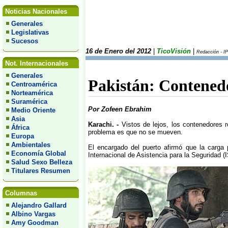
Noticias Nacionales
Generales
Legislativas
Sucesos
16 de Enero del 2012
|
TicoVisión
|
Redacción - IP
Not. Internacionales
Generales
Pakistán: Contened
Centroamérica
Norteamérica
Suramérica
Por Zofeen Ebrahim
Medio Oriente
Asia
Karachi. -
Vistos de lejos, los contenedores r
África
problema es que no se mueven.
Europa
Ambientales
El encargado del puerto afirmó que la carga
Economía Global
Internacional de Asistencia para la Seguridad (
Salud Sexo Belleza
Titulares Resumen
Columnas
Alejandro Gallard
Albino Vargas
Amy Goodman