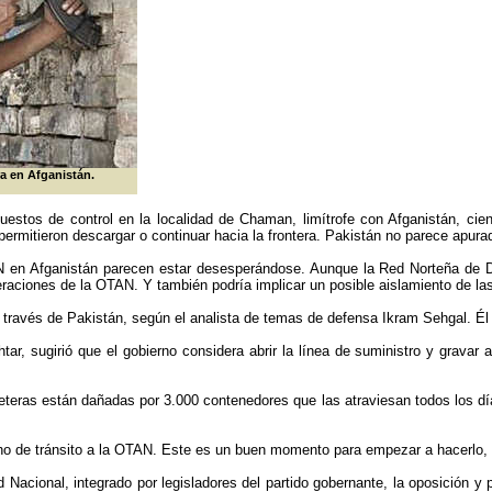
ra en Afganistán.
estos de control en la localidad de Chaman, limítrofe con Afganistán, ci
ermitieron descargar o continuar hacia la frontera. Pakistán no parece apurado
 en Afganistán parecen estar desesperándose. Aunque la Red Norteña de Dist
operaciones de la OTAN. Y también podría implicar un posible aislamiento de l
ravés de Pakistán, según el analista de temas de defensa Ikram Sehgal. Él c
, sugirió que el gobierno considera abrir la línea de suministro y gravar a
reteras están dañadas por 3.000 contenedores que las atraviesan todos los d
ho de tránsito a la OTAN. Este es un buen momento para empezar a hacerlo, 
Nacional, integrado por legisladores del partido gobernante, la oposición y pa