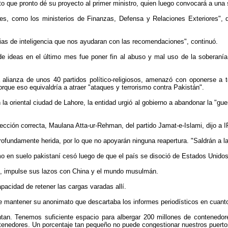
 que pronto dé su proyecto al primer ministro, quien luego convocará a una 
s, como los ministerios de Finanzas, Defensa y Relaciones Exteriores", d
ias de inteligencia que nos ayudaran con las recomendaciones", continuó.
de ideas en el último mes fue poner fin al abuso y mal uso de la soberaní
lianza de unos 40 partidos político-religiosos, amenazó con oponerse a to
que eso equivaldría a atraer "ataques y terrorismo contra Pakistán".
a oriental ciudad de Lahore, la entidad urgió al gobierno a abandonar la "gue
ección correcta, Maulana Atta-ur-Rehman, del partido Jamat-e-Islami, dijo a 
rofundamente herida, por lo que no apoyarán ninguna reapertura. "Saldrán a la
ismo en suelo pakistaní cesó luego de que el país se disoció de Estados Unido
o, impulse sus lazos con China y el mundo musulmán.
apacidad de retener las cargas varadas allí.
de mantener su anonimato que descartaba los informes periodísticos en cuant
ntan. Tenemos suficiente espacio para albergar 200 millones de contened
tenedores. Un porcentaje tan pequeño no puede congestionar nuestros puerto