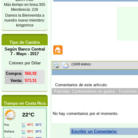
Más tiempo en linea:305
Membrecía: 226
Damos la Bienvenida a
nuestro nuevo miembro:
kingprince
Tipo de Cambio
Según Banco Central
7 - Mayo - 2017
Colones por Dólar
(1608 leidos)
Compra:
560,92
Venta:
573,51
Comentarios de este artículo:
Pakistán: Contenedores en guerra - TicoVisión
Tiempo en Costa Rica
No hay comentarios por el momento.
Escribir un Comentario: