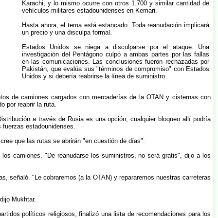
Karachi, y lo mismo ocurre con otros 1.700 y similar cantidad de
vehículos militares estadounidenses en Kemari.
Hasta ahora, el tema está estancado. Toda reanudación implicará
un precio y una disculpa formal.
Estados Unidos se niega a disculparse por el ataque. Una
investigación del Pentágono culpó a ambas partes por las fallas
en las comunicaciones. Las conclusiones fueron rechazadas por
Pakistán, que evalúa sus "términos de compromiso" con Estados
Unidos y si debería reabrirse la línea de suministro.
entos de camiones cargados con mercaderías de la OTAN y cisternas con
 por reabrir la ruta.
ribución a través de Rusia es una opción, cualquier bloqueo allí podría
as fuerzas estadounidenses.
ree que las rutas se abrirán "en cuestión de días".
 los camiones. "De reanudarse los suministros, no será gratis", dijo a los
ías, señaló. "Le cobraremos (a la OTAN) y repararemos nuestras carreteras
dijo Mukhtar.
rtidos políticos religiosos, finalizó una lista de recomendaciones para los