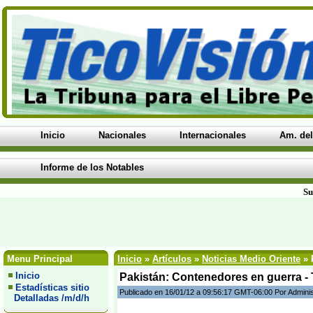
Inicio
Nacionales
Internacionales
Am. del
Informe de los Notables
Su
Menu Principal
Inicio
»
Artículos
»
Noticias Medio Oriente
» 
Inicio
Pakistán: Contenedores en guerra - 
Estadísticas sitio
Publicado en 16/01/12 a 09:56:17 GMT-06:00 Por Admini
Detalladas /m/d/h