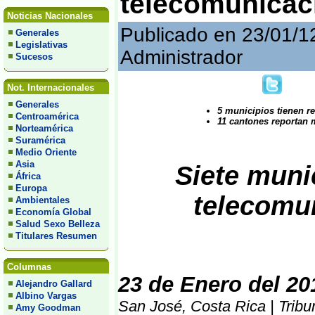
telecomunicaci
Noticias Nacionales
Publicado en 23/01/1
Generales
Legislativas
Administrador
Sucesos
Not. Internacionales
Generales
5 municipios tienen r
Centroamérica
11 cantones reportan
Norteamérica
Suramérica
Medio Oriente
Asia
Siete muni
África
Europa
telecomu
Ambientales
Economía Global
Salud Sexo Belleza
Titulares Resumen
Columnas
23 de Enero del 20
Alejandro Gallard
Albino Vargas
San José, Costa Rica | Tribu
Amy Goodman