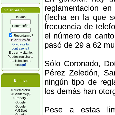
reglamentación en
Iniciar Sesión
(fecha en la que s
Usuario:
frecuencia de telef
Contraseña:
el número de canton
Recordarme?
pasó de 29 a 62 mu
Olvidaste tu
contraseña?
Eres un visitante.
Puedes registrarte
Sólo Coronado, Dot
gratis haciendo
clic
aquí
.
Pérez Zeledón, San
ningún tipo de reg
En linea
los demás han otor
0 Miembro(s)
20 Visitante(s)
4 Robot(s):
Google
Google
Pese a estas lim
MJ12bot
Google