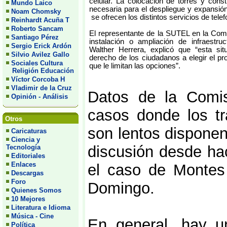
celular. La colocación de torres y const
Mundo Laico
necesaria para el despliegue y expansión
Noam Chomsky
se ofrecen los distintos servicios de telef
Reinhardt Acuña T
Roberto Sancam
El representante de la SUTEL en la Comi
Santiago Pérez
instalación o ampliación de infraestru
Sergio Erick Ardón
Walther Herrera, explicó que “esta sit
Silvio Avilez Gallo
derecho de los ciudadanos a elegir el pr
Sociales Cultura
que le limitan las opciones”.
Religión Educación
Víctor Corcoba H
Vladimir de la Cruz
Datos de la Comis
Opinión - Análisis
casos donde los tr
Otros
son lentos disponen
Caricaturas
Ciencia y
discusión desde ha
Tecnología
Editoriales
Enlaces
el caso de Montes
Descargas
Foro
Domingo.
Quienes Somos
10 Mejores
Literatura e Idioma
Música - Cine
En general, hay u
Política