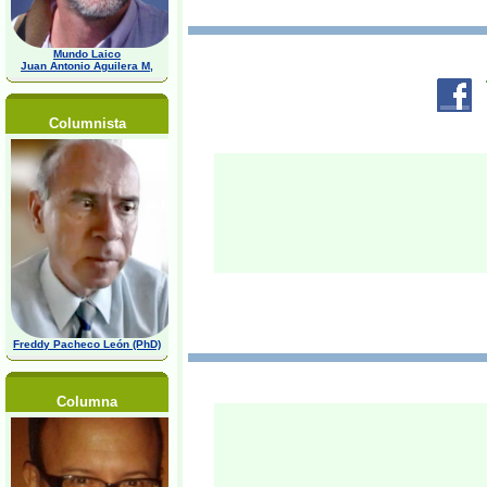
Mundo Laico
Juan Antonio Aguilera M,
Columnista
Freddy Pacheco León (PhD)
Columna