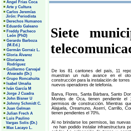
Angel Frias Coca
Arte y Cultura
Carlos Jeremías
Jirón: Periodista
Derechos Humanos
Eduardo Galeano
Siete munici
Freddy Pacheco
León (PhD)
Gerardo Barboza
telecomunica
(M.Ed.)
Germán Gorraiz L.
Gloria Álvarez
Glorianna
Rodríguez
Guillermo Carvajal
De los 81 cantones del país, 11 repo
Alvarado (Dr.)
muestran un nulo avance en el oto
Grupo Roncahuita
construcción para la instalación de torre
Isabel Umaña
nuevos operadores de telefonía.
Iván García M
Jorge J Cuadra
Barva, Flores, Santa Bárbara, Santo Dom
John Bisner U
Montes de Oca, tienen pendiente el 
permisos de construcción. Mientras qu
Johnny Schmidt C.
Alajuela, Oreamuno, Aserrí, Carrillo, C
Juan Gelman
tienen pendientes el 70%.
Julian Frech A
Luis Paulino
Al no brindarse los permisos, las nueva
Vargas Solis (Dr.)
no han podido instalar infraestructura p
Max Lacayo L.