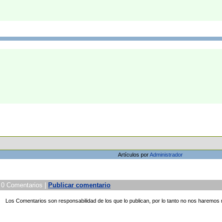
Artículos por
Administrador
| 0 Comentarios |
Publicar comentario
Los Comentarios son responsabilidad de los que lo publican, por lo tanto no nos haremos