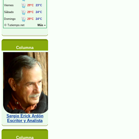
Columna
Sergio Erick Ardón
Escritor y Analista
Columna