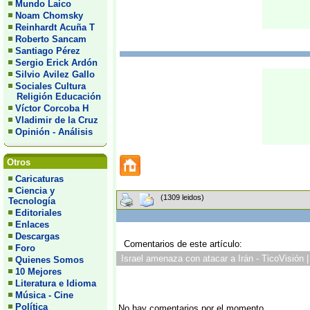
Mundo Laico
Noam Chomsky
Reinhardt Acuña T
Roberto Sancam
Santiago Pérez
Sergio Erick Ardón
Silvio Avilez Gallo
Sociales Cultura
Religión Educación
Víctor Corcoba H
Vladimir de la Cruz
Opinión - Análisis
Otros
Caricaturas
Ciencia y
(1309 leidos)
Tecnología
Editoriales
Enlaces
Descargas
Comentarios de este artículo:
Foro
Israel amenaza con atacar a Irán - TicoVisión 
Quienes Somos
10 Mejores
Literatura e Idioma
Música - Cine
Política
No hay comentarios por el momento.