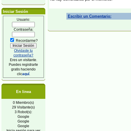
Iniciar Sesión
Escribir un Comentario:
Usuario:
Contraseña:
Recordarme?
Olvidaste tu
contraseña?
Eres un visitante.
Puedes registrarte
gratis haciendo
clic
aquí
.
En linea
0 Miembro(s)
29 Visitante(s)
3 Robot(s):
Google
Google
Google
Inicia sesión para ver