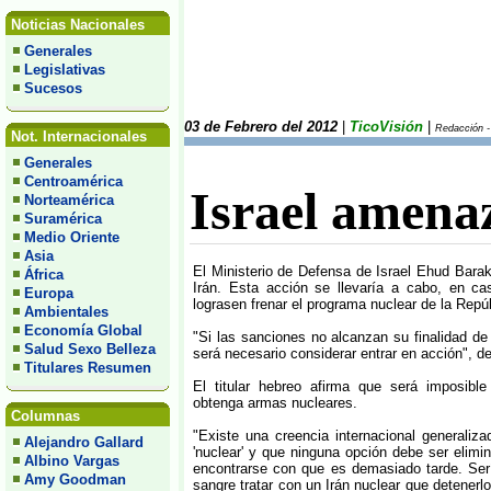
Noticias Nacionales
Generales
Legislativas
Sucesos
03 de Febrero del 2012
|
TicoVisión
|
Redacción - 
Not. Internacionales
Generales
Centroamérica
Israel amenaz
Norteamérica
Suramérica
Medio Oriente
Asia
El Ministerio de Defensa de Israel Ehud Bara
África
Irán. Esta acción se llevaría a cabo, en ca
Europa
lograsen frenar el programa nuclear de la Rep
Ambientales
Economía Global
"Si las sanciones no alcanzan su finalidad de 
Salud Sexo Belleza
será necesario considerar entrar en acción", de
Titulares Resumen
El titular hebreo afirma que será imposib
obtenga armas nucleares.
Columnas
"Existe una creencia internacional generaliza
Alejandro Gallard
'nuclear' y que ninguna opción debe ser elimi
Albino Vargas
encontrarse con que es demasiado tarde. Serí
Amy Goodman
sangre tratar con un Irán nuclear que detenerlo