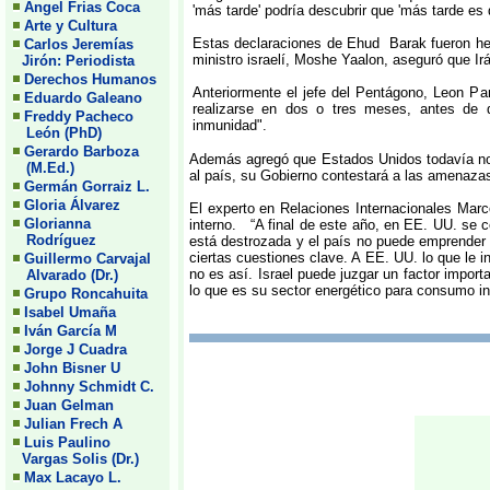
Angel Frias Coca
'más tarde' podría descubrir que 'más tarde es
Arte y Cultura
Estas declaraciones de Ehud Barak fueron he
Carlos Jeremías
ministro israelí, Moshe Yaalon, aseguró que Ir
Jirón: Periodista
Derechos Humanos
Anteriormente el jefe del Pentágono, Leon Pa
Eduardo Galeano
realizarse en dos o tres meses, antes de 
Freddy Pacheco
inmunidad".
León (PhD)
Gerardo Barboza
Además agregó que Estados Unidos todavía no s
(M.Ed.)
al país, su Gobierno contestará a las amenaza
Germán Gorraiz L.
Gloria Álvarez
El experto en Relaciones Internacionales Marc
Glorianna
interno. “A final de este año, en EE. UU. se c
Rodríguez
está destrozada y el país no puede emprender 
ciertas cuestiones clave. A EE. UU. lo que le 
Guillermo Carvajal
no es así. Israel puede juzgar un factor impor
Alvarado (Dr.)
lo que es su sector energético para consumo int
Grupo Roncahuita
Isabel Umaña
Iván García M
Jorge J Cuadra
John Bisner U
Johnny Schmidt C.
Juan Gelman
Julian Frech A
Luis Paulino
Vargas Solis (Dr.)
Max Lacayo L.