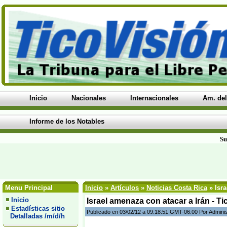
Inicio
Nacionales
Internacionales
Am. del
Informe de los Notables
Su
Menu Principal
Inicio
»
Artículos
»
Noticias Costa Rica
» Isra
Inicio
Israel amenaza con atacar a Irán - T
Estadísticas sitio
Publicado en 03/02/12 a 09:18:51 GMT-06:00 Por Admini
Detalladas /m/d/h