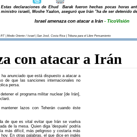
Estas declaraciones de Ehud Barak fueron hechas pocas horas ant
ministro israelí, Moshe Yaalon, aseguró que Irán "ha de ser detenido d
Israel amenaza con atacar a Irán
- TicoVisión
RT | Medio Oriente / Israel | San José, Costa Rica | Tribuna para el Libre Pensamiento
a con atacar a Irán
k ha anunciado que está dispuesto a atacar a
so de que las sanciones internacionales no
ública persa.
detener el programa militar nuclear [de Irán],
claró.
le mantener lazos con Teherán cuando éste
da de que es vital evitar que Irán se vuelva
nada de la mesa. Quien diga 'después' podría
a más difícil, más peligroso y costaría más
 hoy. En otras palabras, el que dice en inglés