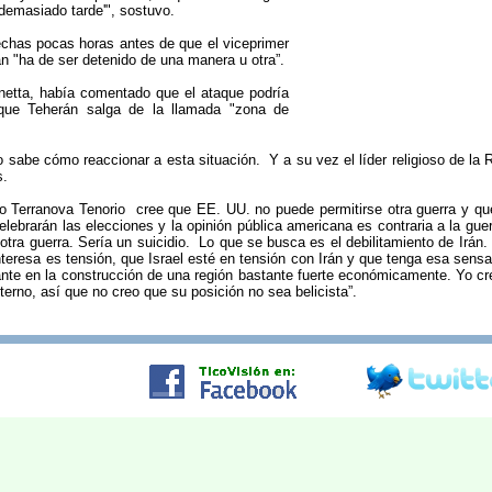
 demasiado tarde'", sostuvo.
chas pocas horas antes de que el viceprimer
án "ha de ser detenido de una manera u otra”.
netta, había comentado que el ataque podría
que Teherán salga de la llamada "zona de
abe cómo reaccionar a esta situación. Y a su vez el líder religioso de la R
s.
o Terranova Tenorio cree que EE. UU. no puede permitirse otra guerra y qu
elebrarán las elecciones y la opinión pública americana es contraria a la gue
otra guerra. Sería un suicidio. Lo que se busca es el debilitamiento de Irá
interesa es tensión, que Israel esté en tensión con Irán y que tenga esa se
tante en la construcción de una región bastante fuerte económicamente. Yo c
erno, así que no creo que su posición no sea belicista”.