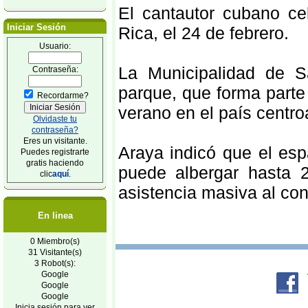
El cantautor cubano c
Iniciar Sesión
Rica, el 24 de febrero.
Usuario:
La Municipalidad de S
Contraseña:
parque, que forma parte
Recordarme?
verano en el país centr
Olvidaste tu
contraseña?
Eres un visitante.
Araya indicó que el esp
Puedes registrarte
gratis haciendo
puede albergar hasta 
clic
aquí
.
asistencia masiva al con
En linea
0 Miembro(s)
31 Visitante(s)
3 Robot(s):
Google
Google
Google
Inicia sesión para ver