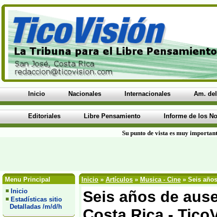
Inicio
Nacionales
Internacionales
Am. del
Editoriales
Libre Pensamiento
Informe de los No
Su punto de vista es muy important
Menu Principal
Inicio
»
Artículos
»
Musica - Cine
» Seis años
Inicio
Seis años de ause
Estadísticas sitio
Detalladas /m/d/h
Costa Rica - Tico