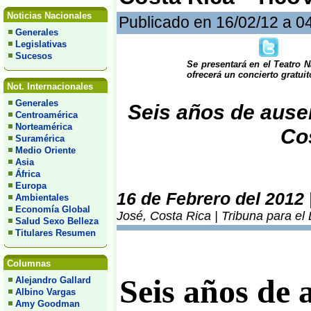
Noticias Nacionales
Publicado en 16/02/12 a 0
Generales
Legislativas
Sucesos
Se presentará en el Teatro 
ofrecerá un concierto gratuit
Not. Internacionales
Generales
Seis años de ause
Centroamérica
Norteamérica
Co
Suramérica
Medio Oriente
Asia
África
Europa
16 de Febrero del 2012
Ambientales
Economía Global
José, Costa Rica | Tribuna para el
Salud Sexo Belleza
Titulares Resumen
Columnas
Seis años de a
Alejandro Gallard
Albino Vargas
Amy Goodman