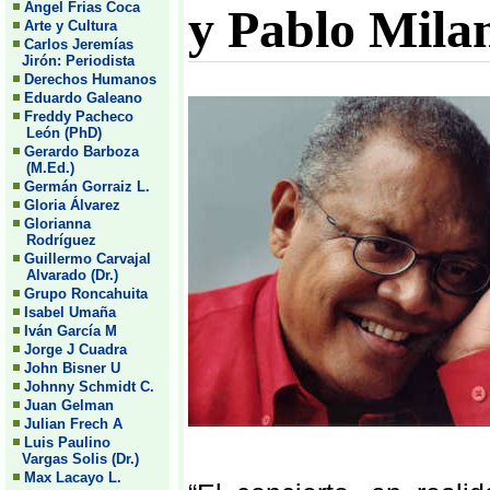
Angel Frias Coca
y Pablo Mila
Arte y Cultura
Carlos Jeremías
Jirón: Periodista
Derechos Humanos
Eduardo Galeano
Freddy Pacheco
León (PhD)
Gerardo Barboza
(M.Ed.)
Germán Gorraiz L.
Gloria Álvarez
Glorianna
Rodríguez
Guillermo Carvajal
Alvarado (Dr.)
Grupo Roncahuita
Isabel Umaña
Iván García M
Jorge J Cuadra
John Bisner U
Johnny Schmidt C.
Juan Gelman
Julian Frech A
Luis Paulino
Vargas Solis (Dr.)
Max Lacayo L.