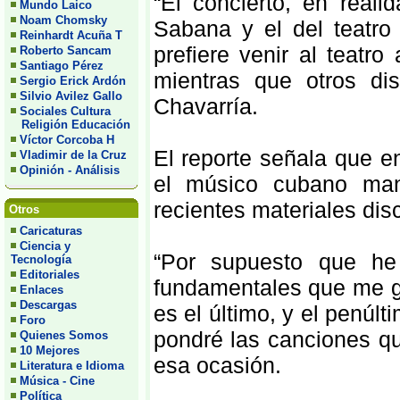
“El concierto, en real
Mundo Laico
Noam Chomsky
Sabana y el del teatro
Reinhardt Acuña T
prefiere venir al teatr
Roberto Sancam
Santiago Pérez
mientras que otros disf
Sergio Erick Ardón
Silvio Avilez Gallo
Chavarría.
Sociales Cultura
Religión Educación
Víctor Corcoba H
El reporte señala que 
Vladimir de la Cruz
Opinión - Análisis
el músico cubano man
recientes materiales disc
Otros
Caricaturas
Ciencia y
“Por supuesto que he
Tecnología
Editoriales
fundamentales que me g
Enlaces
Descargas
es el último, y el penú
Foro
pondré las canciones qu
Quienes Somos
10 Mejores
esa ocasión.
Literatura e Idioma
Música - Cine
Política