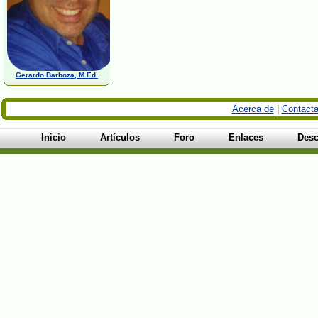
Gerardo Barboza, M.Ed.
Acerca de
|
Contacta
Inicio
Artículos
Foro
Enlaces
Desc