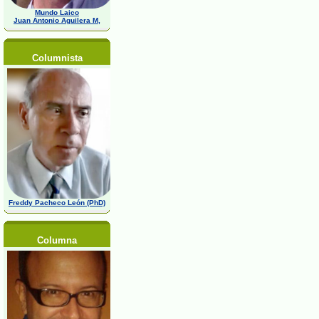
Mundo Laico
Juan Antonio Aguilera M,
Columnista
Freddy Pacheco León (PhD)
Columna