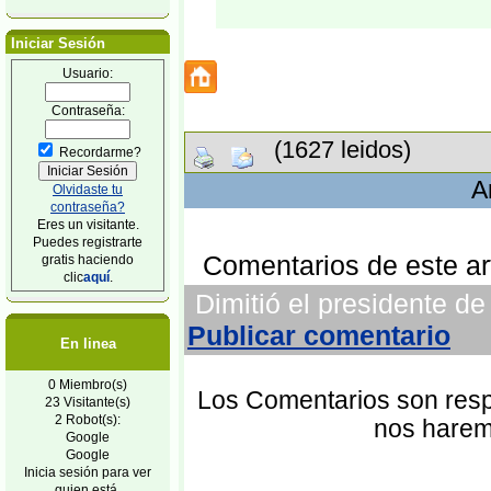
Iniciar Sesión
Usuario:
Contraseña:
(1627 leidos)
Recordarme?
A
Olvidaste tu
contraseña?
Eres un visitante.
Puedes registrarte
Comentarios de este art
gratis haciendo
clic
aquí
.
Dimitió el presidente de
Publicar comentario
En linea
0 Miembro(s)
Los Comentarios son respo
23 Visitante(s)
2 Robot(s):
nos harem
Google
Google
Inicia sesión para ver
quien está.