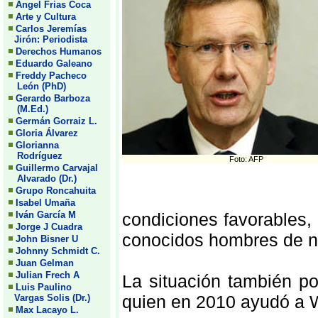
Angel Frias Coca
Arte y Cultura
Carlos Jeremías
Jirón: Periodista
Derechos Humanos
Eduardo Galeano
Freddy Pacheco
León (PhD)
Gerardo Barboza
(M.Ed.)
Germán Gorraiz L.
Gloria Álvarez
Glorianna
Rodríguez
Foto: AFP
Guillermo Carvajal
Alvarado (Dr.)
Grupo Roncahuita
Isabel Umaña
Iván García M
condiciones favorables,
Jorge J Cuadra
conocidos hombres de n
John Bisner U
Johnny Schmidt C.
Juan Gelman
Julian Frech A
La situación también po
Luis Paulino
quien en 2010 ayudó a Wu
Vargas Solis (Dr.)
Max Lacayo L.