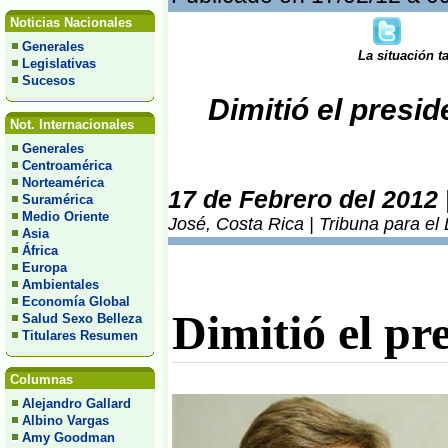
Noticias Nacionales
Generales
La situación t
Legislativas
Sucesos
Dimitió el presi
Not. Internacionales
Generales
Centroamérica
Norteamérica
17 de Febrero del 2012
Suramérica
Medio Oriente
José, Costa Rica | Tribuna para el
Asia
África
Europa
Ambientales
Economía Global
Dimitió el pr
Salud Sexo Belleza
Titulares Resumen
Columnas
Alejandro Gallard
Albino Vargas
Amy Goodman