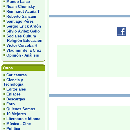
Mundo Laico
Noam Chomsky
Reinhardt Acuña T
Roberto Sancam
Santiago Pérez
Sergio Erick Ardón
Silvio Avilez Gallo
Sociales Cultura
Religión Educación
Víctor Corcoba H
Vladimir de la Cruz
Opinión - Análisis
Otros
Caricaturas
Ciencia y
Tecnología
Editoriales
Enlaces
Descargas
Foro
Quienes Somos
10 Mejores
Literatura e Idioma
Música - Cine
Política