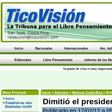
Inicio
Nacionales
Internacionales
Am. del
Editoriales
Libre Pensamiento
Informe de los No
Su punto de vista es muy important
Menu Principal
Inicio
»
Artículos
»
Noticias Costa Rica
» Dimi
Inicio
Dimitió el preside
Estadísticas sitio
Detalladas /m/d/h
Publicado en 17/02/12 a 0