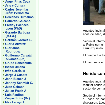
Angel Frias Coca
Arte y Cultura
Carlos Jeremías
Jirón: Periodista
Derechos Humanos
Eduardo Galeano
Freddy Pacheco
León (PhD)
Agentes judicia
Gerardo Barboza
años de edad, de
(M.Ed.)
Germán Gorraiz L.
Según el informe
Gloria Álvarez
al Roble con el 
Glorianna
carril izquierdo
Rodríguez
El cuerpo fue tr
Guillermo Carvajal
Alvarado (Dr.)
El caso está en 
Grupo Roncahuita
Isabel Umaña
Iván García M
Herido con
Jorge J Cuadra
John Bisner U
Agentes judicia
Johnny Schmidt C.
resultar herido
Juan Gelman
sector de Loma
Julian Frech A
Luis Paulino
Según el inform
Vargas Solis (Dr.)
su casa de hab
Max Lacayo L.
dispararon. Lue