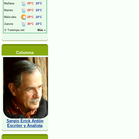
Columna
Sergio Erick Ardón
Escritor y Analista