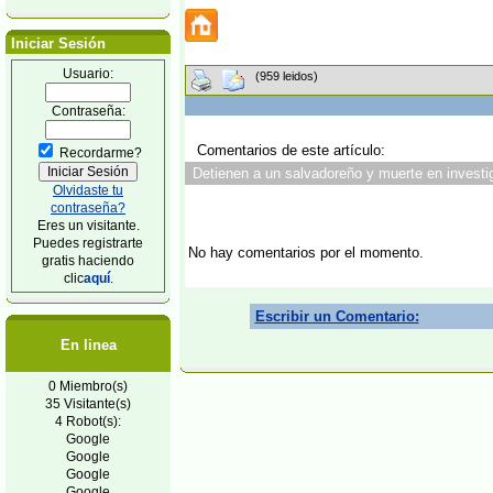
Iniciar Sesión
Usuario:
(959 leidos)
Contraseña:
Comentarios de este artículo:
Recordarme?
Detienen a un salvadoreño y muerte en investig
Olvidaste tu
contraseña?
Eres un visitante.
Puedes registrarte
No hay comentarios por el momento.
gratis haciendo
clic
aquí
.
Escribir un Comentario:
En linea
0 Miembro(s)
35 Visitante(s)
4 Robot(s):
Google
Google
Google
Google