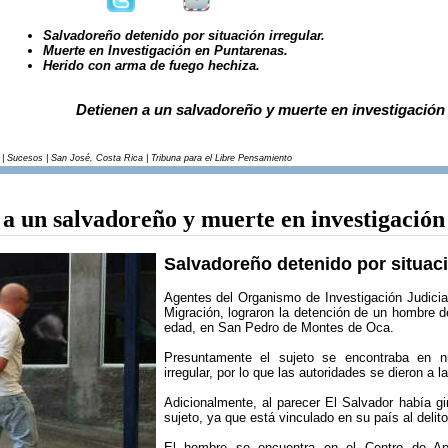
Salvadoreño detenido por situación irregular.
Muerte en Investigación en Puntarenas.
Herido con arma de fuego hechiza.
Detienen a un salvadoreño y muerte en investigación
 | Sucesos | San José, Costa Rica | Tribuna para el Libre Pensamiento
 a un salvadoreño y muerte en investigación
Salvadoreño detenido por situaci
Agentes del Organismo de Investigación Judicial
Migración, lograron la detención de un hombre 
edad, en San Pedro de Montes de Oca.
Presuntamente el sujeto se encontraba en nu
irregular, por lo que las autoridades se dieron a l
Adicionalmente, al parecer El Salvador había g
sujeto, ya que está vinculado en su país al delit
El hombre se encuentra en el Centro de Apr