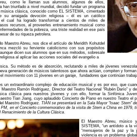
reu, como le llaman sus alumnos, algunos de ellos,
 han triunfado a nivel mundial, decidió fundar un programa
e música clásica, conocido como EL SISTEMA, cimentado
e su arraigada devoción religiosa – él es un católico
n el cual ha logrado transformar a cientos de miles de
asos recursos, al proveerles entrenamiento musical como
enfermedades de la pobreza, una triste realidad en ese país
pesar de su riqueza petrolera.
do Maestro Abreu, nos dice el artículo de Meridith Kohutdel
ca mezcló su ferviente catolicismo con sus propósitos
 aunque dicen sus alumnos que en sus métodos, sobresale
El Honorable José Antonio Abreu, es un conductor, compositor y economista venezolano. Es el carismático fundador del sistema de orquestas juveniles
eligiosa al aplicar las acciones sociales del evangelio a
úsica. Su método es de absorción, reclutando a miles de jóvenes venezol
eva generación de músicos talentosos que ahora actúan, compiten y forman al
l movimiento con 11 jóvenes en un garaje, fundadores que continúan trabaj
un extraordinario complejo de educación musical y es por eso, que cuand
o Maestro Ramón Rodríguez, Director del Teatro Nacional “Rubén Darío” y d
ica clásica para nuestros jóvenes y con ello, formar la Sinfónica Juven
aestro Tian Jiang, cuyo aplaudido Concierto de Piano en nuestro Teatro el p
 del Maestro Rodríguez.
TIAN se presentará en la Sala Mayor “Isaac Stern” de
 PM, en el Concierto conmemorativo de la visita de Stern a China en 1979, t
l Renacimiento de la Cultura Clásica
.
El Maestro Abreu, músico 
SISTEMA, “un antídoto a la v
“mensajeros de la paz y la j
violencia es un problema global