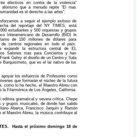
nte efectivos en contra de la violencia”
el aforismo que a menudo repite “El mas
humanidad es el derecho a las artes”.
forzarnos a seguir el ejemplo exitoso de
cha del reportaje del NY TIMES, está
000 estudiantes y 500 orquestas y grupos
co Interamericano de Desarrollo (BID) le
stamo de 150 millones de dólares para
 de centros regionales en todo el país.
expandir la estructura central de EL
os Salones mas para Conciertos y han
o Frank Gehry el diseño de un Centro y Sala
e Barquisimeto, que es el lar nativo de los
y apoyar los esfuerzos de Profesores como
venes que formarán el núcleo de la futura
da, como lo ha hecho, el Maestro Abreu con
a Filarmónica de Los Ángeles, California.
ditora gramatical y severa crítica. Chepe
s y grupos musicales, de donde han salido
liano Abarca, Francisco Jarquín y Ramón
 el Maestro Abreu, la música contribuye al
. Hasta el próximo domingo 18 de