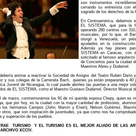
son instrumentos increíbleme
cerrando su entrevista con 
sagrado de los derechos de la 
En Centroamérica, debemos es
EL SISTEMA, que para la fe
operando 280 centros con 310,
musicales, por lo que, el Ban
otorgó a Venezuela, un pré
ayudarles en la construcción
Además ya hay planes para 
SISTEMA en Caracas, con d
solicitado al famoso arquitect
de Conciertos para la ciudad d
Maestros Abreu y Dudamel.
 debería animar a reactivar la Sociedad de Amigos del Teatro Rubén Darío 
 y sus colegas de la Camerata Bach, quienes ya están preparando a 40 jó
ica Juvenil de Nicaragua, lo cual puede abrirles las puertas a una mejor vi
os de EL SISTEMA, como el Maestro Gustavo Dudamel, Director Musical de l
 de marzo, conmemoramos los 91 de mí querida esposa Chepy, quien es mi e
ga, que por hoy, es la ciudad con la mayor cantidad de profesores, alumno
 los hermanos Campos (John, Marvin y Erwin), Nelson Gutiérrez, Maximi
e otros, que son inspiración de juventudes, ya que como nos ha comprobado
ía y superación de los pueblos.
TRAE TURISMO Y EL TURISMO ES EL MEJOR ALIADO DE LAS ARTES
L ARCHIVO XCCIV.