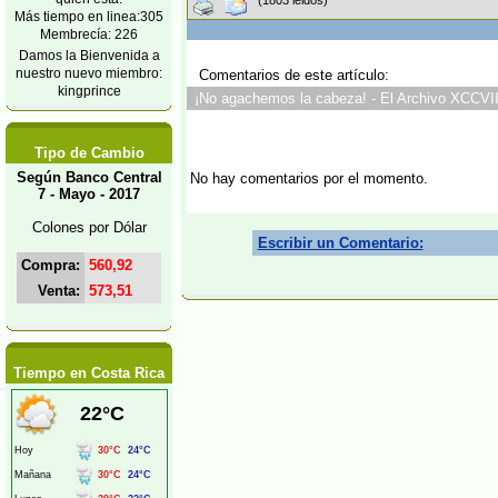
(1803 leidos)
Más tiempo en linea:305
Membrecía: 226
Damos la Bienvenida a
nuestro nuevo miembro:
Comentarios de este artículo:
kingprince
¡No agachemos la cabeza! - El Archivo XCCVIII
Tipo de Cambio
Según Banco Central
No hay comentarios por el momento.
7 - Mayo - 2017
Colones por Dólar
Escribir un Comentario:
Compra:
560,92
Venta:
573,51
Tiempo en Costa Rica