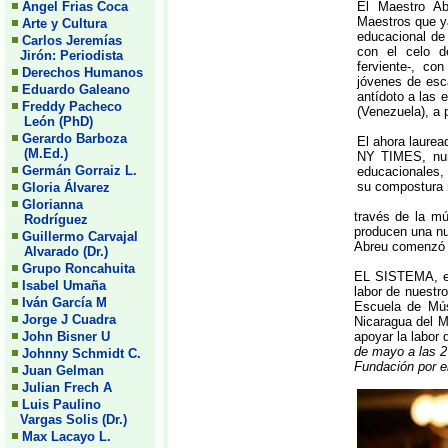
Angel Frias Coca
El Maestro Ab
Maestros que ya
Arte y Cultura
educacional d
Carlos Jeremías
con el celo d
Jirón: Periodista
ferviente-, co
Derechos Humanos
jóvenes de esc
Eduardo Galeano
antídoto a las 
Freddy Pacheco
(Venezuela), a 
León (PhD)
Gerardo Barboza
El ahora laurea
(M.Ed.)
NY TIMES, nun
Germán Gorraiz L.
educacionales,
su compostura r
Gloria Álvarez
Glorianna
través de la m
Rodríguez
producen una nu
Guillermo Carvajal
Abreu comenzó e
Alvarado (Dr.)
Grupo Roncahuita
EL SISTEMA, es 
Isabel Umaña
labor de nuestr
Iván García M
Escuela de Mús
Jorge J Cuadra
Nicaragua del M
John Bisner U
apoyar la labor
de mayo a las 2
Johnny Schmidt C.
Fundación por e
Juan Gelman
Julian Frech A
Luis Paulino
Vargas Solis (Dr.)
Max Lacayo L.