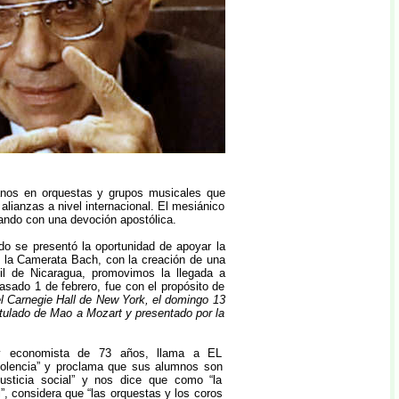
anos en orquestas y grupos musicales que
ianzas a nivel internacional. El mesiánico
ando con una devoción apostólica.
o se presentó la oportunidad de apoyar la
e la Camerata Bach, con la creación de una
il de Nicaragua, promovimos la llegada a
asado 1 de febrero, fue con el propósito de
l Carnegie Hall de New York, el domingo 13
itulado de Mao a Mozart y presentado por la
y economista de 73 años, llama a EL
iolencia” y proclama que sus alumnos son
usticia social” y nos dice que como “la
”, considera que “las orquestas y los coros