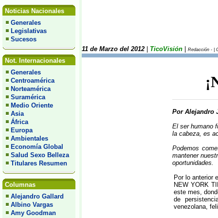
Noticias Nacionales
Generales
Legislativas
Sucesos
11 de Marzo del 2012
|
TicoVisión
|
Redacción - | 
Not. Internacionales
Generales
¡
Centroamérica
Norteamérica
Suramérica
Medio Oriente
Por Alejandro 
Asia
África
El ser humano f
Europa
la cabeza, es ac
Ambientales
Economía Global
Podemos comete
Salud Sexo Belleza
mantener nuestr
oportunidades.
Titulares Resumen
Por lo anterior 
Columnas
NEW YORK TIME
este mes, dond
Alejandro Gallard
de persistenci
Albino Vargas
venezolana, fel
Amy Goodman