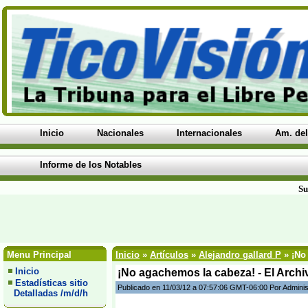
Inicio
Nacionales
Internacionales
Am. del
Informe de los Notables
Su
Menu Principal
Inicio
»
Artículos
»
Alejandro gallard P
» ¡No 
Inicio
¡No agachemos la cabeza! - El Archi
Estadísticas sitio
Publicado en 11/03/12 a 07:57:06 GMT-06:00 Por Adminis
Detalladas /m/d/h