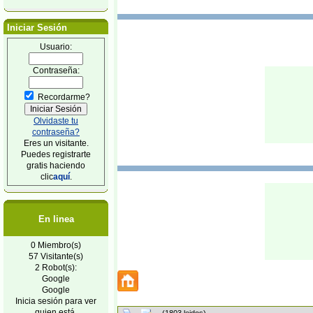
Iniciar Sesión
Usuario:
Contraseña:
Recordarme?
Olvidaste tu
contraseña?
Eres un visitante.
Puedes registrarte
gratis haciendo
clic
aquí
.
En linea
0 Miembro(s)
57 Visitante(s)
2 Robot(s):
Google
Google
Inicia sesión para ver
quien está.