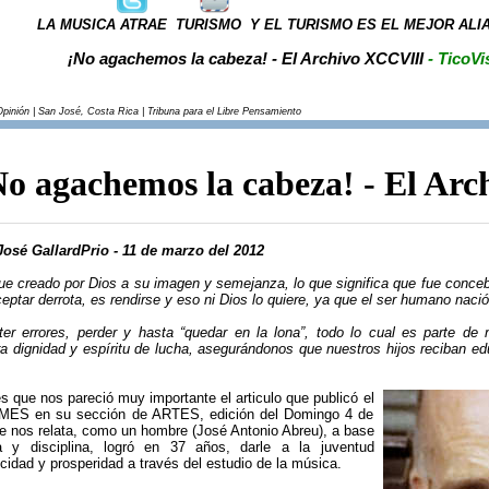
LA MUSICA ATRAE TURISMO Y EL TURISMO ES EL MEJOR ALIA
¡No agachemos la cabeza! - El Archivo XCCVIII
- TicoVi
Opinión | San José, Costa Rica | Tribuna para el Libre Pensamiento
No agachemos la cabeza! - El Ar
José GallardPrio - 11 de marzo del 2012
ue creado por Dios a su imagen y semejanza, lo que significa que fue conceb
eptar derrota, es rendirse y eso ni Dios lo quiere, ya que el ser humano nació
r errores, perder y hasta “quedar en la lona”, todo lo cual es parte de
a dignidad y espíritu de lucha, asegurándonos que nuestros hijos reciban ed
es que nos pareció muy importante el articulo que publicó el
S en su sección de ARTES, edición del Domingo 4 de
e nos relata, como un hombre (José Antonio Abreu), a base
a y disciplina, logró en 37 años, darle a la juventud
icidad y prosperidad a través del estudio de la música.