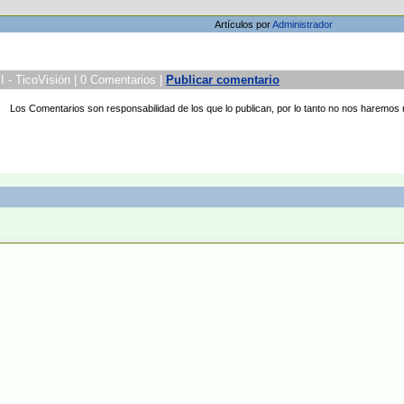
Artículos por
Administrador
 - TicoVisión | 0 Comentarios |
Publicar comentario
Los Comentarios son responsabilidad de los que lo publican, por lo tanto no nos haremos