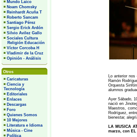
Mundo Laico
Noam Chomsky
Reinhardt Acuña T
Roberto Sancam
Santiago Pérez
Sergio Erick Ardón
Silvio Avilez Gallo
Sociales Cultura
Religión Educación
Víctor Corcoba H
Vladimir de la Cruz
Opinión - Análisis
El Maestro Gustavo Dudamel, director de la Orquesta Sinfónica de Venezuela, obtuvo en febrero del 2012 un Premio Grammy para Venezuela, al obtener el galardón como mejor actuación de orquesta.
Otros
Lo anterior nos
Caricaturas
Ramón Rodríguez
Ciencia y
Orquesta Sinfón
Tecnología
alumnos graduad
Editoriales
Ayer Sábado, 10
Enlaces
nació en Jinote
Descargas
Maestros, como
Foro
Rodríguez, entr
Quienes Somos
bienestar, alegr
10 Mejores
Literatura e Idioma
LA MUSICA A
Música - Cine
marzo, con E
Política